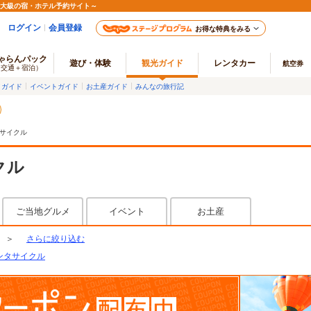
最大級の宿・ホテル予約サイト～
ログイン
会員登録
お得な特典をみる
ゃらんパック
遊び・体験
観光ガイド
レンタカー
航空券
（交通＋宿泊）
メガイド
イベントガイド
お土産ガイド
みんなの旅行記
サイクル
クル
ご当地グルメ
イベント
お土産
＞
さらに絞り込む
ンタサイクル