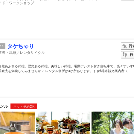
イド・ワークショップ
タケちゃり
10
嬉野・武雄／レンタサイクル
自然あふれる武雄、歴史ある武雄、美味しい武雄、電動アシスト付き自転車で、楽々すいす
雄観光を満喫してみませんか？ レンタル個所は4か所あります。 (1)武雄市観光案内所（...
ンル
ネット予約OK