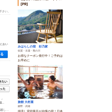
[PR]
下さい。
ンにおい
みはらしの宿 杉乃家
佐賀・古湯・熊の川
空き状況・料金を見る
お得なクーポン発行中！ご予約は
お早めに
）」
旅館 大村屋
..
嬉野・武雄
(1)●お車でお越しの場合 長崎自動車道 武雄北方ICより約15分 ●公共交通機関でお越しの場合 JRをご利用の方：JR武雄温泉駅よりタクシーで約10分 祐徳バスをご利用の方：JR武雄温泉駅→永島バス停→徒歩約15分 【土日祝運行】JR武雄温泉駅→宇宙科学館前バス停→徒歩約5分
掛流し貸切風呂が自慢の宿！日本