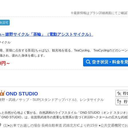
※最新情報はプラン詳細画面にてご確認
決済可
urism～嬉野サイクル「茶輪」（電動アシストサイクル）
サイクル
茶畑に点在する茶花(ちゃばな)、観光地を巡る、TeaCycling。 TeaCyclingのどのシー
備され、疲れた身体を癒します。
00円～
OND STUDIO
嬉野・武雄／サップ・SUP(スタンドアップパドル)、レンタサイクル
人と自然が心地よく繋がる、自然調和のライフスタイル「OND STUDIO（オンド スタジオ
「OND STUDIO」は、佐賀県武雄市の貴重な生態系が息づく約100ヘクタールの広大な武雄温.