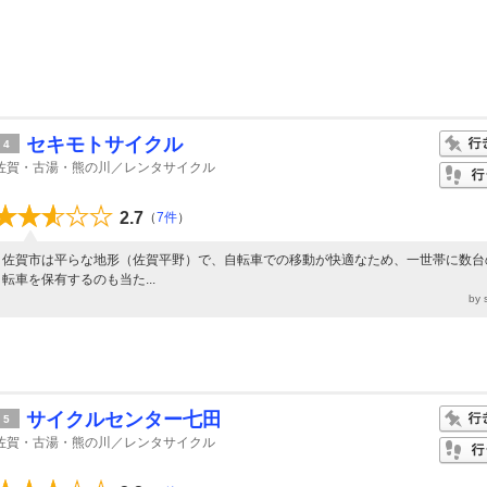
セキモトサイクル
4
佐賀・古湯・熊の川／レンタサイクル
2.7
（
7件
）
佐賀市は平らな地形（佐賀平野）で、自転車での移動が快適なため、一世帯に数台
転車を保有するのも当た...
by
サイクルセンター七田
5
佐賀・古湯・熊の川／レンタサイクル