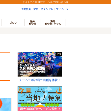
サイトのご利用方法
ヘルプ/問い合わせ
予約照会・変更・キャンセル
マイページ
海外
海外
ゴルフ
航空券
航空券+ホテル
チームラボ沖縄で共創を体験！