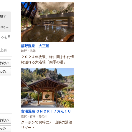
却す
kei9さん
ころを回
.
嬉野温泉 大正屋
(1)有田駅 徒歩 1分 有田観光案内所（キルンアリタ）で貸し出し中 上有田駅 徒歩 上有田駅前(原田酒店)で貸し出し中 上有田駅 徒歩 7分 0.5km 体験工房ろくろ座で貸し出し中 有田駅 タクシー 5分 2.5km 有田館で貸し出し中
嬉野・武雄
２０２４年改装、緑に囲まれた情
緒溢れる大浴場「四季の湯」
古湯温泉 ＯＮＣＲＩ / おんくり
佐賀・古湯・熊の川
クーポンでお得に♪ 山峡の湯治
リゾート