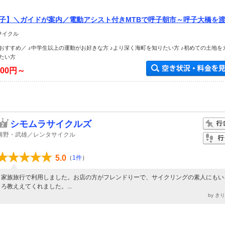
・呼子】＼ガイドが案内／電動アシスト付きMTBで呼子朝市～呼子大橋を
グ体験！家族・カップル・友人・男性・女性・おひとりにオススメ！【
サイクル
_:*
おすすめ／ ♪中学生以上の運動がお好きな方 ♪より深く海町を知りたい方 ♪初めての土地を
たい方
000円～
シモムラサイクルズ
嬉野・武雄／レンタサイクル
5.0
（
1件
）
家族旅行で利用しました。お店の方がフレンドりーで、サイクリングの素人にもい
ろ教ええてくれました。...
by き