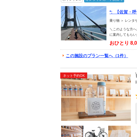
*:_【佐賀
町サイクリン
乗り物 ＞ レンタ
時間3時間】 
＼このような方へ
に案内してもらい
おひとり
8,
この施設のプラン一覧へ（1件）
ネット予約OK