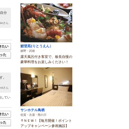
、自分
 sktさん
鯉登苑(りとうえん）
嬉野・武雄
露天風呂付き客室で、板長自慢の
豪華料理をお楽しみください！
す。
enliさん
備してい
サンホテル鳥栖
佐賀・古湯・熊の川
↑ＮＥＷ！【毎月開催！ポイント
アップキャンペーン参画施設】