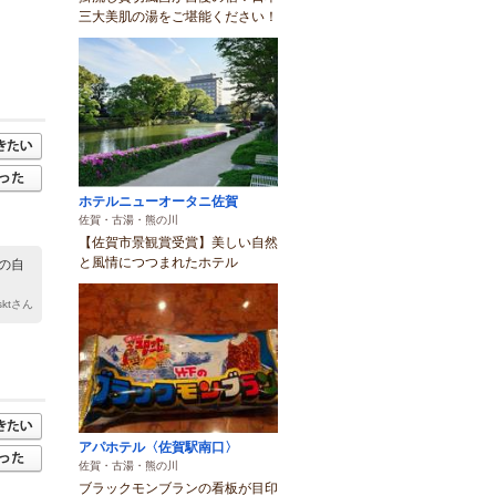
三大美肌の湯をご堪能ください！
ホテルニューオータニ佐賀
佐賀・古湯・熊の川
【佐賀市景観賞受賞】美しい自然
と風情につつまれたホテル
の自
 sktさん
アパホテル〈佐賀駅南口〉
佐賀・古湯・熊の川
ブラックモンブランの看板が目印