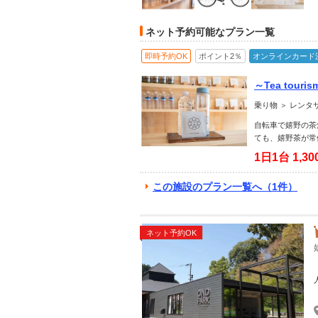
ネット予約可能なプラン一覧
即時予約OK
ポイント2％
オンラインカード
～Tea to
乗り物 ＞ レンタ
自転車で嬉野の茶畑、
ても、嬉野茶が常
1日1台
1,3
この施設のプラン一覧へ（1件）
ネット予約OK