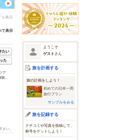
イル表示
べて表示
ようこそ
ゲスト
さん
旅を計画する
ツア
...
旅の計画をしよう！
初めての日本一周
旅行プラン
サンプルをみる
旅を記録する
クチコミや写真を投稿して、
下さい。
称号をゲットしよう！