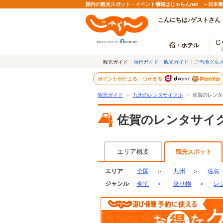
国内の観光スポット・イベント情報はじゃらんnet ～日本
こんにちは♪ゲストさん
じ
宿・ホテル
観光ガイド
旅行ガイド
観光ガイド
ご当地グル
ポイントがたまる・つかえる
観光ガイド
＞
九州のレンタサイクル
＞
佐賀のレンタ
佐賀のレンタサイ
エリア概要
観光スポット
エリア
全国
＞
九州
＞
佐賀
ジャンル
全て
＞
乗り物
＞
レ