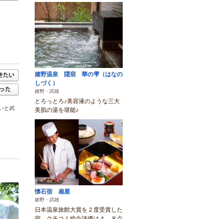
嬉野温泉 隠宿 華の雫（はなの
しづく）
嬉野・武雄
とろっとろ♪美容液のような三大
いと武
美肌の湯を堪能♪
懐石宿 扇屋
嬉野・武雄
日本温泉旅館大賞を２度受賞した
宿。クチコミ総合評価は４．８点