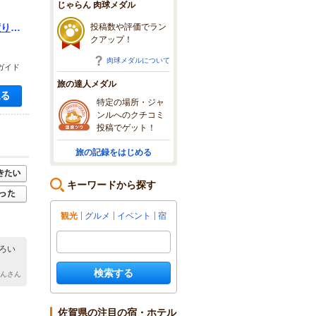
じゃらん 肉球メダル
投稿数や評価でラン
渡り海
クアップ！
所要
肉球メダルについて
ガイド
旅の達人メダル
空き状況・料金を見る
特定の場所・ジャ
ンルへのクチコミ
投稿でゲット！
旅の記録をはじめる
キーワードから探す
観光
グルメ
イベント
宿
ろい
検索する
りんさん
佐賀県の注目の宿・ホテル