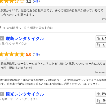
3.2
（
4件
）
創業から85年、歴史のある自転車店です。多くの種類の自転車が揃っているので
に合ったものを選べます...
by
(1)佐賀駅 徒歩 1分 九州電力佐賀支店前
鹿島レンタサイクル
6
太良／レンタサイクル
5.0
（
1件
）
肥前鹿島駅のロータリーを出たところにある祐徳バス鹿島バスセンター内にありま
今回、肥前浜の観光に利...
by Yanw
JR肥前鹿島駅前の「鹿島市観光案内所」バス待合所と、JR肥前浜駅でレンタサイクルを準
ます。 自転車で市内の観光地を巡るときにはお気軽にご利用ください。 ●レンタサイ...
観光レンタサイクル
7
伊万里・有田／レンタサイクル