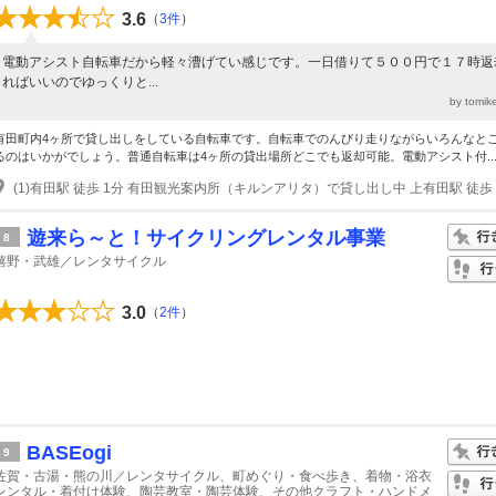
3.6
（
3件
）
電動アシスト自転車だから軽々漕げてい感じです。一日借りて５００円で１７時返
ればいいのでゆっくりと...
by tomi
有田町内4ヶ所で貸し出しをしている自転車です。自転車でのんびり走りながらいろんなと
るのはいかがでしょう。普通自転車は4ヶ所の貸出場所どこでも返却可能。電動アシスト付..
遊来ら～と！サイクリングレンタル事業
8
嬉野・武雄／レンタサイクル
3.0
（
2件
）
BASEogi
9
佐賀・古湯・熊の川／レンタサイクル、町めぐり・食べ歩き、着物・浴衣
レンタル・着付け体験、陶芸教室・陶芸体験、その他クラフト・ハンドメ