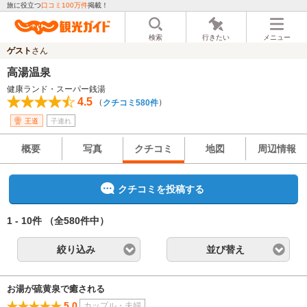
旅に役立つ
口コミ100万件
掲載！
検索
行きたい
メニュー
ゲスト
さん
高湯温泉
健康ランド・スーパー銭湯
4.5
（
）
クチコミ580件
王道
子連れ
概要
写真
クチコミ
地図
周辺情報
クチコミを投稿する
1 - 10件
（全580件中）
絞り込み
並び替え
お湯が硫黄泉で癒される
5.0
カップル・夫婦