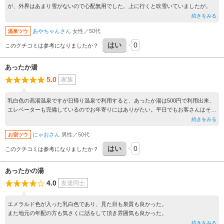
が、外界はあまり雪がないので心配無用でした。上に行くと吹雪いていましたが。
続きをみる
あやちゃんさん
女性／50代
温泉ツウ
はい
0
このクチコミは参考になりましたか？
あったか湯
5.0
家族
乳白色の高湯温泉ですが日帰り温泉で利用すると、あったか湯は500円で利用出来、
エレベーターも完備しているのでお年寄りにはありがたい。平日でもお客さんはそこ
そこいます。
続きをみる
にゃおさん
男性／50代
お宿ツウ
はい
0
このクチコミは参考になりましたか？
あったかの湯
4.0
友達同士
エメラルド色が入った乳白色であり、見た目も泉質も良かった。
また地元の年配の方も気さくに話をして頂き雰囲気も良かった。
続きをみる