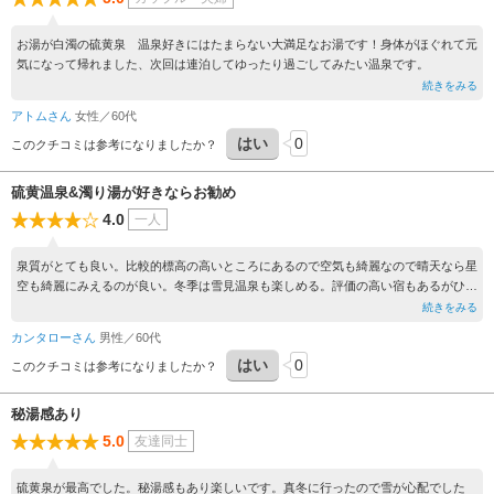
お湯が白濁の硫黄泉 温泉好きにはたまらない大満足なお湯です！身体がほぐれて元
気になって帰れました、次回は連泊してゆったり過ごしてみたい温泉です。
続きをみる
アトムさん
女性／60代
はい
0
このクチコミは参考になりましたか？
硫黄温泉&濁り湯が好きならお勧め
4.0
一人
泉質がとても良い。比較的標高の高いところにあるので空気も綺麗なので晴天なら星
空も綺麗にみえるのが良い。冬季は雪見温泉も楽しめる。評価の高い宿もあるがひと
りの宿泊は設定がない宿が多い。
続きをみる
カンタローさん
男性／60代
はい
0
このクチコミは参考になりましたか？
秘湯感あり
5.0
友達同士
硫黄泉が最高でした。秘湯感もあり楽しいです。真冬に行ったので雪が心配でした