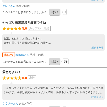
クレイさん
男性／60代
はい
0
このクチコミは参考になりましたか？
やっぱり高湯温泉き最高ですね
5.0
カップル・夫婦
お湯、とにかくお湯につきます。
硫黄の香り漂う素敵な乳白色のお湯が
心も体もとても癒してくれます。
続きをみる
騒がしい温泉街もなく、
hohohoさん
男性／60代
温泉ツウ
とても落ち着いた時間を過ごせます。
はい
89
このクチコミは参考になりましたか？
景色もよい！
5.0
家族
山を登っていくにしたがって硫黄の香りがただよい、標高が高い場所にあり景色も楽
しめます。温泉は硫黄がちょうどよく香り、温度もよくすべすべが長く続きました。
続きをみる
さくびーさん
女性／50代