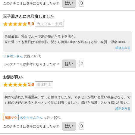
はい
0
このクチコミは参考になりましたか？
玉子湯さんにお邪魔しました
5.0
カップル・夫婦
泉質最高。乳白ブルーで湯の花がキラキラ漂う。
家に帰っても数日は洋服や肌、髪から硫黄の匂いが残るほど強い泉質。源泉100%掛
け流しの山の中の秘湯
続きをみる
福島駅西口バス乗り場から10:40発で玉子湯行きの無料バスで30分（予約不要）。日
りさポンさん
女性／40代
帰り温泉は90分制で帰りは13:15分発の送迎バスがホテルから出るので大変行きやす
はい
2
い
このクチコミは参考になりましたか？
お湯が良い
5.0
友達同士
初めて訪れた高湯温泉。ずっと憧れでしたが、アクセルが悪いと思い機会がなく。で
も宿の送迎があるとあっという間に到着しました。鄙びた温泉！という感じが良いで
す。お湯は言うまでもなく最高です。
続きをみる
あやちゃんさん
女性／50代
温泉ツウ
はい
0
このクチコミは参考になりましたか？