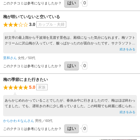
はい
0
このクチコミは参考になりましたか？
梅が咲いていないと空いている
3.0
カップル・夫婦
好文亭の最上階から千波湖を見渡す景色は、殿様になった気分になれます。梅ソフト
クリームに沢山梅が入っていて、酸っぱかったのが面白かったです。サクラソフトに
は桜餅が沢山入っていて、美味しかった。
続きをみる
里和さん
女性／50代
はい
0
このクチコミは参考になりましたか？
梅の季節にまた行きたい
5.0
家族
あらかじめわかっていることでしたが、春休み中に行きましたので、梅はほぼ終わっ
てました。でも、遅咲きの木に少し残っていました。この時期でも綺麗に感じられる
木がいくつかあり、やはりこれは梅のベストシーズンに来たいと改めて思いました。
続きをみる
東京都心から約2時間もいう近さも魅了です
からかわ４なんさん
男性／60代
はい
0
このクチコミは参考になりましたか？