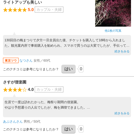
ライトアップも美しい
5.0
カップル・夫婦
他1枚の写真
130回目の梅まつりで夕方一旦全員出た後、チケットを購入して18時から入れまし
た。観光案内所で事前購入を勧められ、スマホで買うのは大変でしたが、手伝っても
らって何とか購入できたので、神の前売りチケットもあると嬉しいです。昼間と違っ
続きをみる
て東門から入って、列に付いてどんどん進む感じです。園内かなり広い範囲でライト
なつさん
女性／60代
東京ツウ
アップしているのでとても見応えありました。梅の種類がとても多くて、札を見なが
ら楽しめました。進んで行くと竹林のライトアップもあり、違った趣です。又機会が
はい
0
このクチコミは参考になりましたか？
あれば見に来たいです。但し帰りのバスが終わっているバス停もあって、案内表示が
判る所にあると良かったです。
さすが偕楽園
4.0
カップル・夫婦
生涯で一度は訪れたかった、梅祭り期間の偕楽園。
やはり予想通りの人出でしたが、梅を満喫できました。
偕楽園に入園するには、いくつかの出入口があるようなので、事前にチェックすると
続きをみる
良いと思います。意外と混んでない出入口もあるので。
あぶさんさん
男性／50代
この時期だけの「偕楽園駅」を利用できたのも良かったです。(かなり混雑しました
はい
0
が)
このクチコミは参考になりましたか？