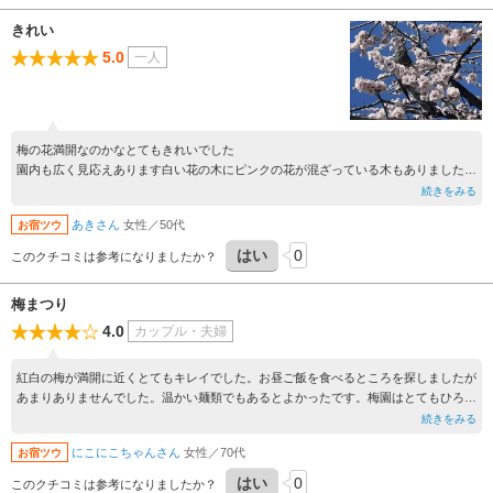
きれい
5.0
一人
梅の花満開なのかなとてもきれいでした
園内も広く見応えあります白い花の木にピンクの花が混ざっている木もありました
とても癒されました
続きをみる
あきさん
女性／50代
お宿ツウ
はい
0
このクチコミは参考になりましたか？
梅まつり
4.0
カップル・夫婦
紅白の梅が満開に近くとてもキレイでした。お昼ご飯を食べるところを探しましたが
あまりありませんでした。温かい麺類でもあるとよかったです。梅園はとてもひろく
てグルグル回ってしまいました。駐車場も近くに止めることができてよかったです。
続きをみる
にこにこちゃんさん
女性／70代
お宿ツウ
はい
0
このクチコミは参考になりましたか？