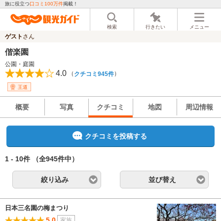
旅に役立つ
口コミ100万件
掲載！
検索
行きたい
メニュー
ゲスト
さん
偕楽園
公園・庭園
4.0
（
）
クチコミ945件
王道
概要
写真
クチコミ
地図
周辺情報
クチコミを投稿する
1 - 10件
（全945件中）
絞り込み
並び替え
日本三名園の梅まつり
5.0
家族