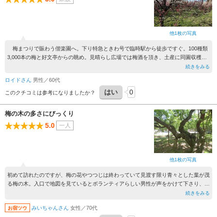
他1枚の写真
梅まつりで賑わう偕楽園へ。下り特急ときわ号で臨時駅から徒歩ですぐ。100種類
3,000本の梅と好文亭からの眺め。見晴らし広場では梅酒を頂き、土産に同園収穫の
梅干しを購入。
続きをみる
ロイドさん
男性／60代
はい
0
このクチコミは参考になりましたか？
梅の木の多さにびっくり
5.0
一人
他1枚の写真
初めて訪れたのですが、梅の花やつつじは終わっていて見渡す限り青々とした葉が茂
る梅の木。入口で地図を見ているとボランティアらしい男性が声をかけて下さり、園
内を一通り案内して下さいました。おかげ様で梅の木の寿命やねじれ、種類などにつ
続きをみる
いて知ることができました。ラッキーでした。人もほとんどいなくて、梅の木陰のベ
みいちゃんさん
女性／70代
お宿ツウ
ンチに座って偕楽園を堪能しました。花のある時期にもまた来てみたいです。