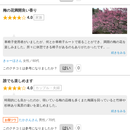
梅の花満開良い香り
4.0
家族
車椅子使用者がいましたが、何とか車椅子ルートで巡ることができ、満開の梅の花を
楽しみました。所々に休憩できる椅子があるのもありがたかったです。
ほっと梅おいしかった。
続きをみる
きゃーほさん
女性／60代
はい
0
このクチコミは参考になりましたか？
誰でも楽しめます
4.0
カップル・夫婦
時期的にも良かったのか、咲いている梅の品種も多くまた梅園を回っていると竹林や
杉林あり風景の違いを楽しめました。
続きをみる
たかさんさん
男性／70代
お宿ツウ
はい
0
このクチコミは参考になりましたか？