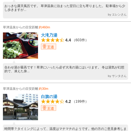
おっきな露天風呂です。 草津温泉に泊まった翌日に立ち寄りました。 駐車場から少
し歩きますが...
by エレンさん
草津温泉からの目安距離
約460m
大滝乃湯
4.4
（603件）
王道
合わせ湯が最高です！草津にいったら必ず大滝の湯にはいります。 冬は湯気が幻想
的で、凍えた身...
by サンタさん
草津温泉からの目安距離
約30m
白旗の湯
4.2
（199件）
王道
時間帯？タイミングによって、温度はマチマチのようです。他の方のご意見参考しま