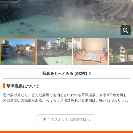
写真をもっとみる (842枚)
草津温泉について
恋の病以外なら、どんな病気でも治るといわれる草津温泉。大小100余カ所も
の自然湧出の温泉がある。もうもうと湯煙をあげる湯畑は、毎分32,300リット
ルの熱湯が一年中湧き出ており、この熱泉を幾本もの長い木樋に流し、温度を
下げて湯の花を採取してから各旅館へ送湯する。
2013年には目の前に「御座之湯」も完成し、草津温泉のシンボルとして益々発
このスポットの基本情報へ
展している。他にも、お湯が川となって流れている西の河原と露天風呂。湯も
み（高温の湯を長い板でもみ、温度を下げる作業）と湯もみ踊りが実演される
熱の湯など、湯の町ならではの見どころがいっぱい。