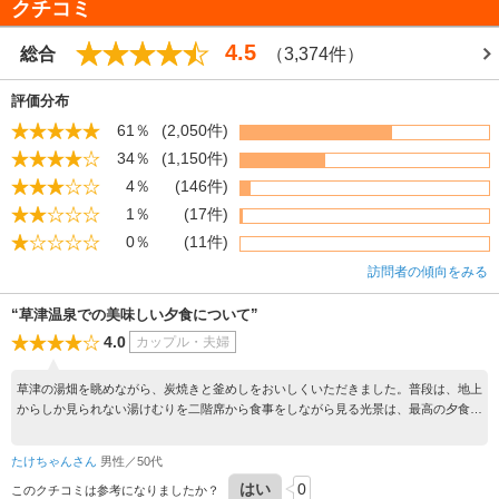
クチコミ
【宿泊情報】総定員：12321人、宿泊施設軒数：166軒
【温泉情報】温泉効能：肩こり,外傷・骨折・火傷,皮膚病,病後回復・ストレス
4.5
総合
（3,374件）
解消
評価分布
61％
(2,050件)
34％
(1,150件)
4％
(146件)
1％
(17件)
0％
(11件)
訪問者の傾向をみる
“草津温泉での美味しい夕食について”
4.0
カップル・夫婦
草津の湯畑を眺めながら、炭焼きと釜めしをおいしくいただきました。普段は、地上
からしか見られない湯けむりを二階席から食事をしながら見る光景は、最高の夕食と
なり最高の思い出となりました。
たけちゃんさん
男性／50代
はい
0
このクチコミは参考になりましたか？