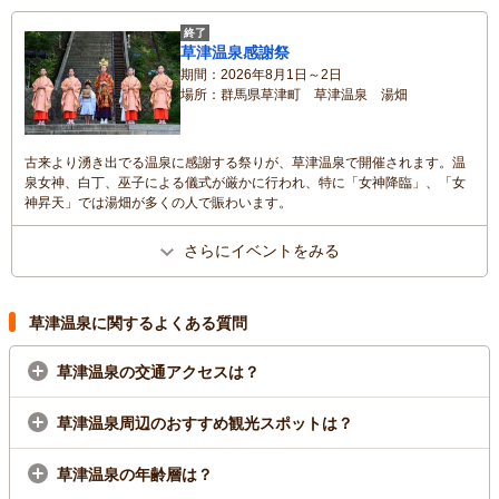
終了
草津温泉感謝祭
期間
2026年8月1日～2日
場所
群馬県草津町 草津温泉 湯畑
古来より湧き出でる温泉に感謝する祭りが、草津温泉で開催されます。温
泉女神、白丁、巫子による儀式が厳かに行われ、特に「女神降臨」、「女
神昇天」では湯畑が多くの人で賑わいます。
さらにイベントをみる
草津温泉に関するよくある質問
草津温泉の交通アクセスは？
草津温泉周辺のおすすめ観光スポットは？
草津温泉の年齢層は？