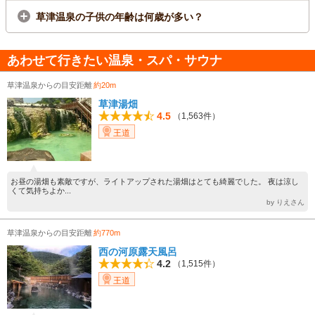
草津温泉の子供の年齢は何歳が多い？
あわせて行きたい温泉・スパ・サウナ
草津温泉からの目安距離
約20m
草津湯畑
4.5
（1,563件）
王道
お昼の湯畑も素敵ですが、ライトアップされた湯畑はとても綺麗でした。 夜は涼し
くて気持ちよか...
by りえさん
草津温泉からの目安距離
約770m
西の河原露天風呂
4.2
（1,515件）
王道