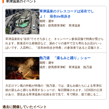
草津温泉のイベント
草津温泉のドレスコードは浴衣でし
ょ！ 浴衣de街歩き
期間
通年
場所
群馬県草津町 草津温泉
草津温泉街を“浴衣”でそぞろ歩くと、キャンペーン参加店舗で特典が受けら
れます。飲食店や土産物店など、湯めぐりの途中で立ち寄れるお店がいっ
ぱいです。入店時に、「浴衣de街歩き特典」の参加者であると店舗スタッ
フへお伝えください。※参加店舗は草津温泉ホームページに掲載
熱乃湯 「湯もみと踊り」ショー
期間
通年
場所
群馬県草津町 草津温泉 熱乃湯
大正ロマン風の外観が特徴の「熱乃湯」では、湯もみ娘たちによる草津伝
統の湯もみと踊りを再現するショーが、毎日開催されます。1日6回の公演
があり、歴史ある草津温泉の伝統を目で見て、耳で聞き、肌で感じること
ができます。木の香りが漂い、光溢れる館内に、湯もみ唄が響きわたり、
湯もみの説明や実演が行われます。
過去に開催していたイベント