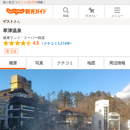
旅に役立つ
口コミ100万件
掲載！
検索
行きたい
メニュー
ゲスト
さん
草津温泉
健康ランド・スーパー銭湯
4.5
（
）
クチコミ3,374件
王道
概要
写真
クチコミ
地図
周辺情報