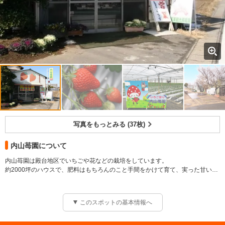
写真をもっとみる (37枚)
内山苺園について
内山苺園は殿台地区でいちごや花などの栽培をしています。
約2000坪のハウスで、肥料はもちろんのこと手間をかけて育て、実った甘い苺
をぜひ食べにきてください。ハウス前には桜並木があり、時期にはきれいに咲
きます。
品種は「とちおとめ」「あきひめ」「紅ほっぺ」「ふさのか」「やよいひめ」
このスポットの基本情報へ
「かおりの」「おいCベリー」「チーバベリー」「くれない」「越後姫」「恋
みのり」を採用しています。
直売所では新鮮・摘みたての苺を販売しております。お気軽にお立ち寄りくだ