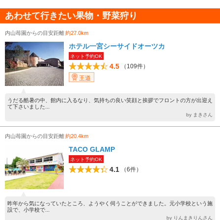
あわせて行きたい果物・野菜狩り
内山苺園からの目安距離
約27.0km
ホテル一宮シーサイドオーツカ
ネット予約OK
4.5
（109件）
王道
うだる酷暑の中、館内に入るなり、気持ちの良い笑顔と挨拶でフロントの方が出迎え
て下さいました...
by まきさん
内山苺園からの目安距離
約20.4km
TACO GLAMP
ネット予約OK
4.1
（6件）
昨年から気になっていたところ、ようやく伺うことができました。元小学校という施
設で、小学校で...
by りんまきりんさん