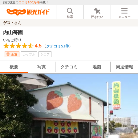
旅に役立つ
口コミ100万件
掲載！
検索
行きたい
メニュー
ゲスト
さん
内山苺園
いちご狩り
4.5
（
）
クチコミ53件
王道
カップル
シニア
概要
写真
クチコミ
地図
周辺情報