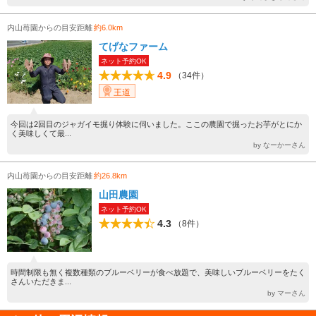
内山苺園からの目安距離
約6.0km
てげなファーム
ネット予約OK
4.9
（34件）
王道
今回は2回目のジャガイモ掘り体験に伺いました。ここの農園で掘ったお芋がとにか
く美味しくて最...
by なーかーさん
内山苺園からの目安距離
約26.8km
山田農園
ネット予約OK
4.3
（8件）
時間制限も無く複数種類のブルーベリーが食べ放題で、美味しいブルーベリーをたく
さんいただきま...
by マーさん