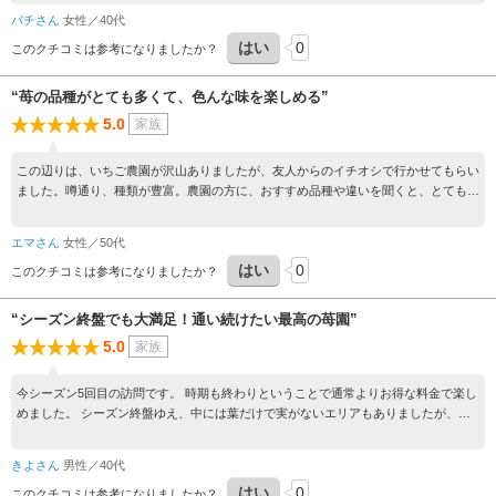
ても良い方なので、楽しくいちご狩りできます じゃらんだと60分食べ放題なので ゆ
パチさん
女性／40代
っくり食べることができますし、ハウスの出入り口目の前が道路ではないので、子供
はい
0
が出入りし 走ったりしても事故の心配をせずに済むので安心です 今回はシーズン終
このクチコミは参考になりましたか？
わりだったので 暑さで可哀想ないちごもありましたが、来シーズンは2、3月に行き
たいです
“苺の品種がとても多くて、色んな味を楽しめる”
5.0
家族
この辺りは、いちご農園が沢山ありましたが、友人からのイチオシで行かせてもらい
ました。噂通り、種類が豊富。農園の方に、おすすめ品種や違いを聞くと、とても丁
寧に説明してくださいました。白苺もあり甘くて、夢中でお腹一杯食べてしまいまし
た。 母も、とても喜んでくれて大満足です。来年もお邪魔したいと思います。
エマさん
女性／50代
はい
0
このクチコミは参考になりましたか？
“シーズン終盤でも大満足！通い続けたい最高の苺園”
5.0
家族
今シーズン5回目の訪問です。 時期も終わりということで通常よりお得な料金で楽し
めました。 シーズン終盤ゆえ、中には葉だけで実がないエリアもありましたが、そ
れは時期的に当たり前のこと。 むしろ残っているエリアで複数種類のいちごをしっ
かり食べ比べでき、お腹いっぱい大満足でした！ オーナーさんもいつも通り温かく
きよさん
男性／40代
迎えてくださり、そのお人柄も含めて大好きな場所です。 今期は計5回お邪魔しまし
はい
0
たが、来年もまた絶対にお願いしたいと思います。
このクチコミは参考になりましたか？