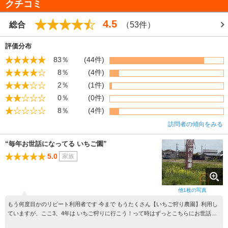
クチコミ
さい。
4.5
総合
（53件）
評価分布
83％
(44件)
8％
(4件)
2％
(1件)
0％
(0件)
8％
(4件)
訪問者の傾向をみる
“毎年お世話になってる いちご園”
5.0
家族
他
1
枚の写真
もう何度目かのリピート利用者です 今まで もうたくさん【いちご狩り農園】利用し
ていますが、ここ3、4年は いちご狩りに行こう！って時はずっとこちらにお世話に
なってます いちごの種類がとにかく豊富、農家さんがとにかく気さくで 親切でとっ