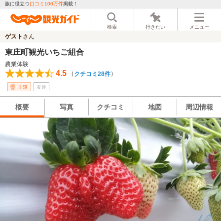
旅に役立つ
口コミ100万件
掲載！
検索
行きたい
メニュー
ゲスト
さん
東庄町観光いちご組合
農業体験
4.5
（
）
クチコミ28件
王道
友達
概要
写真
クチコミ
地図
周辺情報