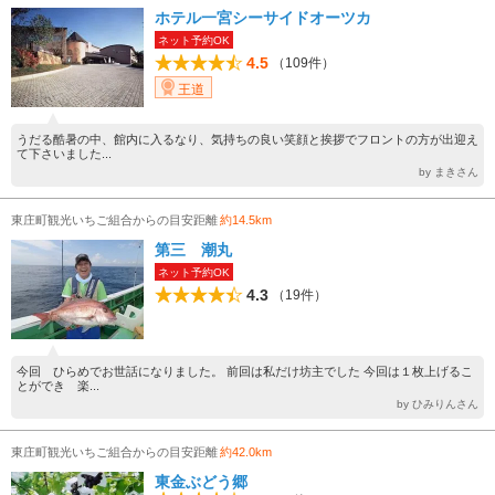
ホテル一宮シーサイドオーツカ
ネット予約OK
4.5
（109件）
王道
うだる酷暑の中、館内に入るなり、気持ちの良い笑顔と挨拶でフロントの方が出迎え
て下さいました...
by まきさん
東庄町観光いちご組合からの目安距離
約14.5km
第三 潮丸
ネット予約OK
4.3
（19件）
今回 ひらめでお世話になりました。 前回は私だけ坊主でした 今回は１枚上げるこ
とができ 楽...
by ひみりんさん
東庄町観光いちご組合からの目安距離
約42.0km
東金ぶどう郷