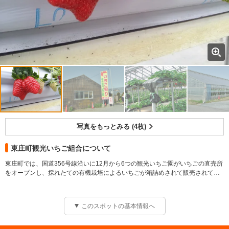
写真をもっとみる (4枚)
東庄町観光いちご組合について
東庄町では、国道356号線沿いに12月から6つの観光いちご園がいちごの直売所
をオープンし、採れたての有機栽培によるいちごが箱詰めされて販売されてい
ます。いつしか国道356号線沿いはいちご街道といわれるようになり、遠方か
らも多くの方が訪れるようになりました。中でも、鶏の卵ほどの大きさになる
大粒のアイベリー種が人気を集めています。アイベリーはとても生育が難しい
このスポットの基本情報へ
上に、デリケートな種類ですので産地が非常に少なく珍重され、お土産や贈り
物にも最適です。
【規模】面積：5