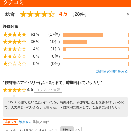
クチコミ
4.5
総合
（28件）
評価分布
61％
(17件)
36％
(10件)
4％
(1件)
0％
(0件)
0％
(0件)
訪問者の傾向をみる
“贈答用のアイベリーは1・2月まで、時期外れでガッカリ”
4.0
カップル・夫婦
・ｱｲﾍﾞﾘｰを贈りたいと思い行ったが、時期外れ。今は輸送方法も改善されているの
で、大丈夫じゃないかな、と思った。 ・自家用に購入して、ご近所に分けたりもし
たが、味が良くお礼を言われた。
雅楽さん
男性／70代
温泉ツウ
はい
2
このクチコミは参考になりましたか？