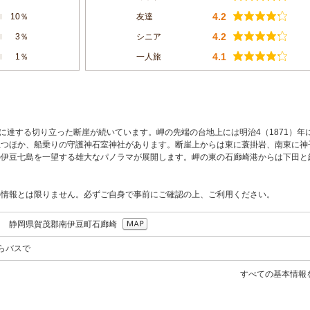
4.2
10％
友達
4.2
3％
シニア
4.1
1％
一人旅
に達する切り立った断崖が続いています。岬の先端の台地上には明治4（1871）年
立つほか、船乗りの守護神石室神社があります。断崖上からは東に蓑掛岩、南東に神
の伊豆七島を一望する雄大なパノラマが展開します。岬の東の石廊崎港からは下田と
の情報とは限りません。必ずご自身で事前にご確認の上、ご利用ください。
156 静岡県賀茂郡南伊豆町石廊崎
からバスで
すべての基本情報