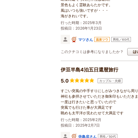
景色もよく霊験あらたかです。
風はいつも強いですが・・・
海がきれいです。
行った時期：2025年3月
投稿日：2026年1月23日
マツさん
温泉ツウ
男性／60代
このクチコミは参考になりましたか？
は
伊豆半島4泊五日還暦旅行
5.0
カップル・夫婦
すごい突風の中手すりにしがみつきながら周
神社も参拝させていただき御朱印もいただき
一度は行きたいと思っていたので
突風でも行けた事が大満足です
眺めも太平洋が見わたせて大満足です
行った時期：2025年2月
投稿日：2025年2月7日
寺島戻さん
男性／50代