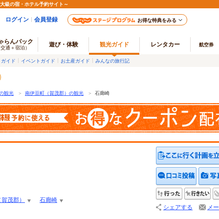
最大級の宿・ホテル予約サイト～
ログイン
会員登録
お得な特典をみる
ゃらんパック
遊び・体験
観光ガイド
レンタカー
航空券
（交通＋宿泊）
メガイド
イベントガイド
お土産ガイド
みんなの旅行記
の観光
＞
南伊豆町（賀茂郡）の観光
＞
石廊崎
クチコ
行った
行
（賀茂郡）
石廊崎
シェアする
メー