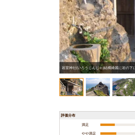
岩室神社(いろうじんじゃ)結構綺麗に岩の下
評価分布
満足
やや満足