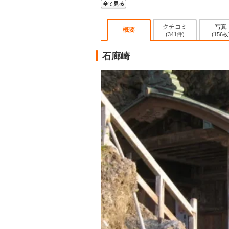
クチコミ
写真
概要
(341件)
(156枚
石廊崎