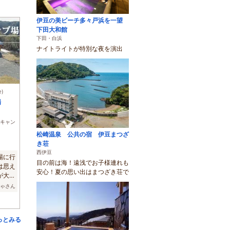
伊豆の美ビーチ多々戸浜を一望
下田大和館
下田・白浜
ナイトライトが特別な夜を演出
)
場
キャン
松崎温泉 公共の宿 伊豆まつざ
き荘
西伊豆
場に行
目の前は海！遠浅でお子様連れも
は思え
安心！夏の思い出はまつざき荘で
が大き
ちゃさん
っとみる