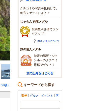
クチコミや写真を投稿して、
称号をゲットしよう！
じゃらん 肉球メダル
投稿数や評価でラン
クアップ！
肉球メダルについて
旅の達人メダル
特定の場所・ジャ
石廊崎最先端、この先は太平洋
ンルへのクチコミ
投稿でゲット！
旅の記録をはじめる
キーワードから探す
56枚）
観光
グルメ
イベント
宿