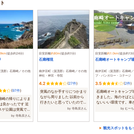
ト
.9km
(徒歩約24分)
目安距離
約80m
(徒歩約1分)
目安距離
約1.0km
(徒歩約13分
岬
石廊権現
石廊崎オートキャンプ
賀茂郡）石廊崎／その他
南伊豆町（賀茂郡）石廊崎／その他
南伊豆町（賀茂郡）石廊崎／
神社・神宮・寺院
プ・バンガロー・コテージ
4.2
3.5
(
27件
)
(
2件
)
(
97件
)
突風のなか手すりにつかまり
石廊崎オートキャンプ
ながら周りました 以前から
きました。海のそばと
廊崎の帰りによりま
行きたいと思っていたので突
ないいい環境です。車
は良かったです 近
風でも 行く...
いと入りにく...
by 寺島戻さん
by むー
スゲ公園は突風で行
..
by 寺島戻さん
観光スポットをも