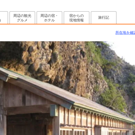
周辺の観光
周辺の宿・
宿からの
旅行記
グルメ
ホテル
現地情報
)
所在地を確