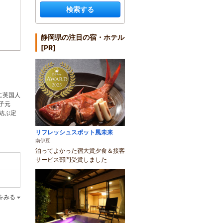
検索する
静岡県の注目の宿・ホテル
[PR]
に英国人
子元
結ぶ定
リフレッシュスポット風未来
南伊豆
泊ってよかった宿大賞夕食＆接客
サービス部門受賞しました
をみる