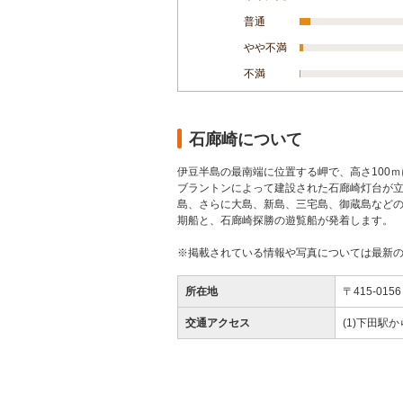
普通
やや不満
不満
石廊崎について
伊豆半島の最南端に位置する岬で、高さ100ｍ
ブラントンによって建設された石廊崎灯台が
島、さらに大島、新島、三宅島、御蔵島など
期船と、石廊崎探勝の遊覧船が発着します。
※掲載されている情報や写真については最新
所在地
〒415-0
交通アクセス
(1)下田駅