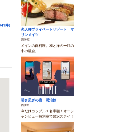
41件）
恋人岬プライベートリゾート マ
リンメイツ
西伊豆
メインの肉料理。和と洋の一皿の
中の融合。
碧き凪ぎの宿 明治館
西伊豆
今だけカップル１名半額！オーシ
ャンビュー特別室で贅沢ステイ！