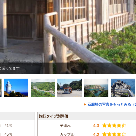
に嵌ってます
石廊崎の写真をもっとみる（1
旅行タイプ別評価
4.3
41％
子連れ
4.2
45％
カップル