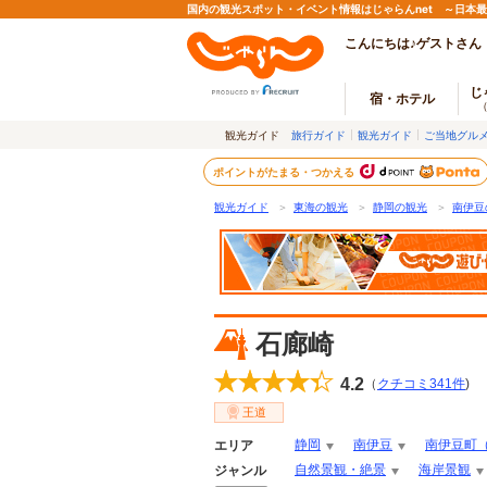
国内の観光スポット・イベント情報はじゃらんnet ～日本
こんにちは♪ゲストさん
じ
宿・ホテル
観光ガイド
旅行ガイド
観光ガイド
ご当地グル
ポイントがたまる・つかえる
観光ガイド
＞
東海の観光
＞
静岡の観光
＞
南伊豆
石廊崎
4.2
（
クチコミ
341
件
)
王道
静岡
南伊豆
南伊豆町
エリア
自然景観・絶景
海岸景観
ジャンル