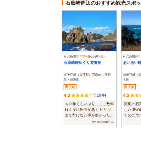
石廊崎周辺のおすすめ観光スポッ
目安距離
約720m
(徒歩約9分)
目安距離
約1
石廊崎岬めぐり遊覧船
あいあい
南伊豆町（賀茂郡）石廊崎／屋形
南伊豆町（
船・納涼船
名所
王道
王道
4.2
4.2
(
129件
)
４０年くらいぶり、ここ数年
突風の石
行く度に転向が悪く ヒリゾ
した 眺め
まで行けない事が多かったの
くのユウ
ですが 今回...
くの諦めま.
by maimaiさん