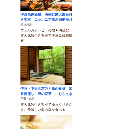
伊豆高原温泉 海望む露天風呂付
き客室 ニッポニア高原宿夢海月
伊豆高原
ウェルカムベビーの宿★海望む
露天風呂付き客室で伊豆金目鯛懐
石
伊豆・下田の恵みと旬の食材 源
泉掛流し 野の花亭 こむらさき
下田・白浜
露天風呂付き客室でゆっくり過ご
す。美味しい海の幸を食べる。