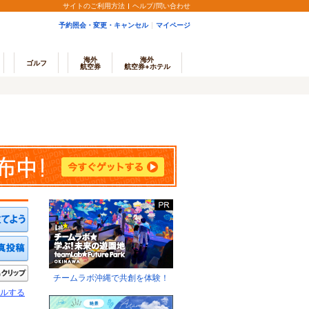
サイトのご利用方法
ヘルプ/問い合わせ
予約照会・変更・キャンセル
マイページ
海外
海外
ゴルフ
航空券
航空券+ホテル
ミを投稿する
写真を投稿する
きたい
クリップ
チームラボ沖縄で共創を体験！
ルする