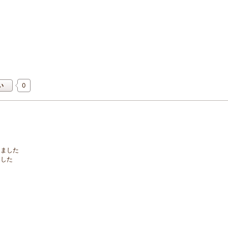
0
い
りました
ました