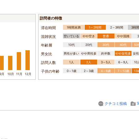
訪問者の特徴
滞在時間
1時間未満
1～2時間
2～3時間
3時
混雑状況
空いている
やや空き
普通
やや混雑
年齢層
10代
20代
30代
40代
5
男女比
男性が多い
やや男性多
約半数
やや女性多
女性
訪問人数
1人
2人
3～5人
6～9人
1
子供の年齢
0～1歳
2～3歳
4～6歳
7～12歳
1
9月
10月
11月
12月
クチコミ投稿