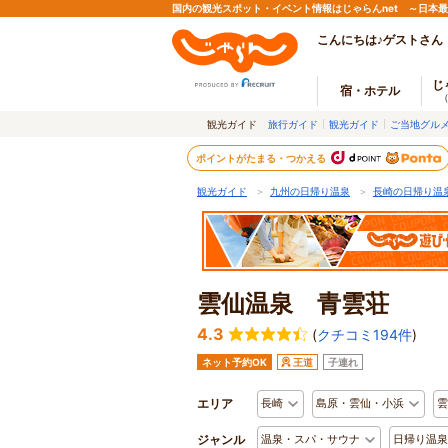
国内の観光スポット・イベント情報はじゃらんnet ～日本
こんにちは♪ゲストさん
じ
宿・ホテル
観光ガイド
旅行ガイド
観光ガイド
ご当地グル
ポイントがたまる・つかえる
観光ガイド
＞
九州の日帰り温泉
＞
長崎の日帰り温
雲仙温泉 青雲荘
4.3
(
クチコミ194件
)
ネット予約OK
王道
子連れ
エリア
長崎
島原・雲仙・小浜
雲
ジャンル
温泉・スパ・サウナ
日帰り温泉