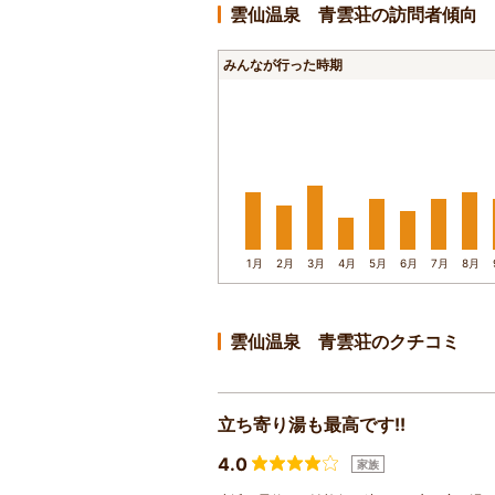
雲仙温泉 青雲荘の訪問者傾向
みんなが行った時期
1月
2月
3月
4月
5月
6月
7月
8月
雲仙温泉 青雲荘のクチコミ
立ち寄り湯も最高です!!
4.0
家族