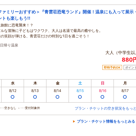
ファミリーおすすめ＞『青雲荘恐竜ランド』開催！温泉にも入って展示
ントも楽しもう!!
泉旅館に恐竜襲来！？
アルな冒険に子どもはワクワク、大人は名湯で最高の癒やしを。
族の笑顔が弾ける、青雲荘だけの特別な1日を過ごそう！
日帰り温泉
大人（中学生以
880
即時予約OK
ポイン
水
木
金
土
日
月
8/12
8/13
8/14
8/15
8/16
8/17
○
○
○
○
○
○
･･空きなし －･･･受付対象外
プラン・チケットの空き状況をもっ
プラン・チケット情報をもっとみる