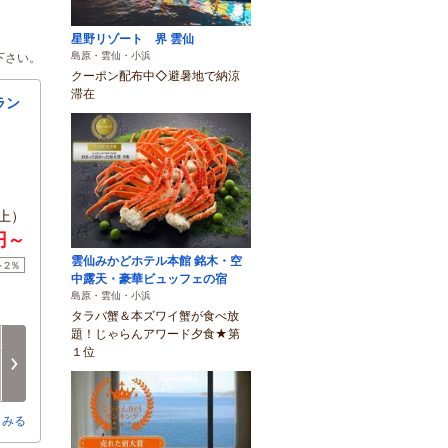
星野リゾート 界 雲仙
島原・雲仙・小浜
下さい。
クーポン配布中◇避暑地で納涼
滞在
ラン
上）
円～
雲仙みかどホテル本館 銘木・空
ト2％
中露天・豪華ビュッフェの宿
島原・雲仙・小浜
タラバ蟹＆本ズワイ蟹が食べ放
題！じゃらんアワード夕食★第
火
水
木
金
土
日
１位
8/18
8/19
8/20
8/21
8/22
8/23
次へ
×
×
×
×
×
×
とみる