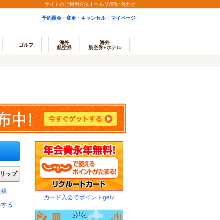
サイトのご利用方法
ヘルプ/問い合わせ
予約照会・変更・キャンセル
マイページ
海外
海外
ゴルフ
航空券
航空券+ホテル
リップ
投稿
カード入会でポイントget♪
ルする