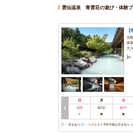
雲仙温泉 青雲荘の遊び・体験プ
【
当
源
大人
日
月
火
8/9
8/10
8/11
前へ
-
×
×
○
･･･空きあり
□
･･･リクエスト予約可能な空きあり ×･