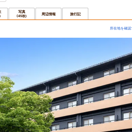
ミ
写真
周辺情報
旅行記
)
(45枚)
所在地を確認