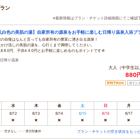
ラン
※最新情報はプラン・チケット詳細画面にてご確認
乳白色の美肌の湯】自家所有の源泉をお手軽に楽しむ日帰り温泉入浴プ
館の自慢はなんと言っても自家所有の豊富に湧き出る源泉！
泉かけ流しの美肌の湯を、心行くまで満喫してください。
8 8 0円、子供4 4 0円とお手軽に楽しめるのもポイントです☆
日帰り温泉
大人（中学生以
880
即時予約OK
ポイン
水
木
金
土
日
月
8/12
8/13
8/14
8/15
8/16
8/17
×
×
×
×
×
×
･･空きなし －･･･受付対象外
プラン・チケットの空き状況をもっ