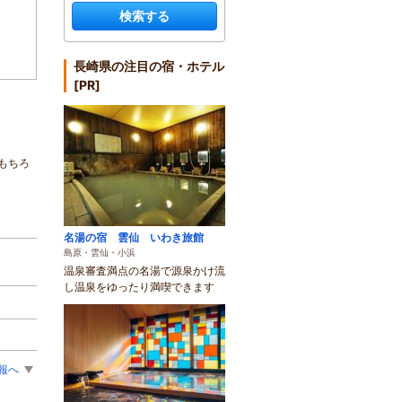
検索する
長崎県の注目の宿・ホテル
[PR]
もちろ
名湯の宿 雲仙 いわき旅館
島原・雲仙・小浜
温泉審査満点の名湯で源泉かけ流
し温泉をゆったり満喫できます
報へ