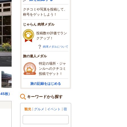
クチコミや写真を投稿して、
称号をゲットしよう！
じゃらん 肉球メダル
投稿数や評価でラン
クアップ！
肉球メダルについて
旅の達人メダル
男性露天風呂
特定の場所・ジャ
ンルへのクチコミ
投稿でゲット！
旅の記録をはじめる
45枚）
キーワードから探す
観光
グルメ
イベント
宿