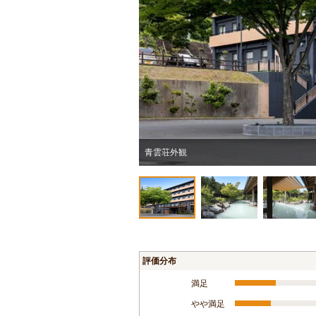
青雲荘外観
評価分布
満足
やや満足