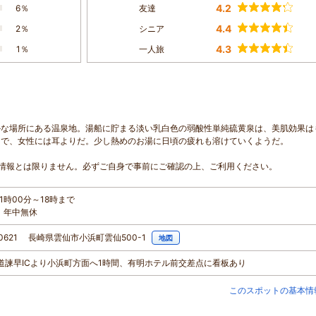
4.2
6％
友達
4.4
2％
シニア
4.3
1％
一人旅
かな場所にある温泉地。湯船に貯まる淡い乳白色の弱酸性単純硫黄泉は、美肌効果は
うで、女性には耳よりだ。少し熱めのお湯に日頃の疲れも溶けていくようだ。
情報とは限りません。必ずご自身で事前にご確認の上、ご利用ください。
1時00分～18時まで
：年中無休
-0621 長崎県雲仙市小浜町雲仙500-1
地図
長崎道諫早ICより小浜町方面へ1時間、有明ホテル前交差点に看板あり
このスポットの基本情