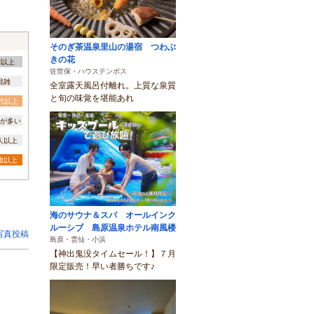
そのぎ茶温泉里山の湯宿 つわぶ
きの花
間以上
佐世保・ハウステンボス
混雑
全室露天風呂付離れ。上質な泉質
と旬の味覚を堪能あれ
0代以上
が多い
0人以上
3歳以上
海のサウナ＆スパ オールインク
ルーシブ 島原温泉ホテル南風楼
写真投稿
島原・雲仙・小浜
【神出鬼没タイムセール！】７月
限定販売！早い者勝ちです♪