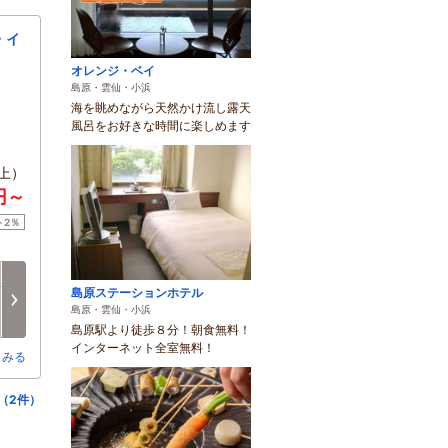
・イ
オレンジ・ベイ
島原・雲仙・小浜
海を眺めながら天然かけ流し露天
風呂をお好きな時間に楽しめます
上）
円～
ト2％
火
水
木
金
土
日
島原ステーションホテル
8/18
8/19
8/20
8/21
8/22
8/23
次へ
島原・雲仙・小浜
○
○
○
○
○
○
島原駅より徒歩８分！朝食無料！
インターネット全室無料！
とみる
（2件）