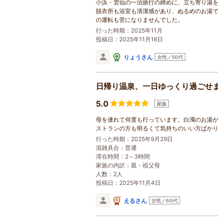
小浜・雲仙の一泊旅行の締めに、立ち寄り湯
脱衣所も浴室も清潔感があり、ぬるめのお湯
の運転も苦になりませんでした。
行った時期：2025年11月
投稿日：2025年11月16日
りょうさん
女性／50代
日帰り温泉、一日ゆっくり過ごせ
5.0
家族
母を連れて何度も行っています。白濁のお湯
ストランの方も明るくて気持ちのいい方ばか
行った時期：2025年9月29日
混雑具合：普通
滞在時間：2～3時間
家族の内訳：
親・祖父母
人数：2人
投稿日：2025年11月4日
えるさん
女性／60代