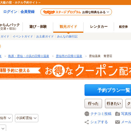
最大級の宿・ホテル予約サイト～
ログイン
会員登録
お得な特典をみる
ゃらんパック
遊び・体験
観光ガイド
レンタカー
航空券
（交通＋宿泊）
メガイド
イベントガイド
お土産ガイド
みんなの旅行記
泉
＞
島原・雲仙・小浜の日帰り温泉
＞
雲仙市の日帰り温泉
＞
雲仙温泉 青雲荘
予約プラン一覧
行った
行きたい
ク
クチコミ投稿
写真
仙市
小浜町雲仙
シェアする
メー