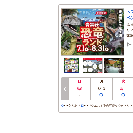
＜
ベ
温
リ
家
日
月
火
8/9
8/10
8/11
前へ
-
○
○
○
･･･空きあり
□
･･･リクエスト予約可能な空きあり ×･