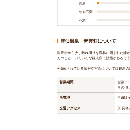
普通
やや不満
不満
雲仙温泉 青雲荘について
温泉街から少し離れ周りを森林に囲まれた静
んのこと、いろいろな婦人病に効能があるそ
※掲載されている情報や写真については最新の
営業期間
営業：1
その他
所在地
〒854
交通アクセス
(1)