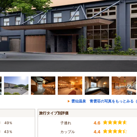
雲仙温泉 青雲荘の写真をもっとみる（
旅行タイプ別評価
4.6
49％
子連れ
4.4
43％
カップル