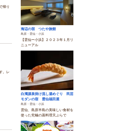
で帰り
海辺の宿 つたや旅館
島原・雲仙・小浜
【雲仙ー小浜】２０２３年１月リ
ニューアル
す。レ
白濁源泉掛け流し湯めぐり 民芸
モダンの宿 雲仙福田屋
島原・雲仙・小浜
雲仙、島原半島の美味しい食材を
使った究極の蒸料理天ぷらで