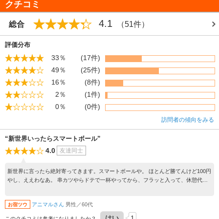
クチコミ
4.1
総合
（51件）
評価分布
33％
(17件)
49％
(25件)
16％
(8件)
2％
(1件)
0％
(0件)
訪問者の傾向をみる
“新世界いったらスマートボール”
4.0
友達同士
新世界に言ったら絶対寄ってきます。スマートボールや。 ほとんど勝てんけど100円
やし、ええわなあ。 串カツやらドテで一杯やってから、フラッと入って、休憩代わ
りにちょっとはじく。 一回だけ景品もらったことがあるという不思議。
アニマルさん
男性／60代
お宿ツウ
はい
1
このクチコミは参考になりましたか？