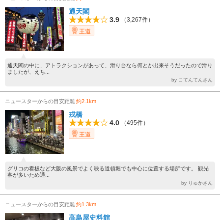
通天閣
3.9
（3,267件）
王道
通天閣の中に、アトラクションがあって、滑り台なら何とか出来そうだったので滑り
ましたが、えち...
by こてんてんさん
ニュースターからの目安距離
約2.1km
戎橋
4.0
（495件）
王道
グリコの看板など大阪の風景でよく映る道頓堀でも中心に位置する場所です。 観光
客が多いため通...
by りゅかさん
ニュースターからの目安距離
約1.3km
高島屋史料館