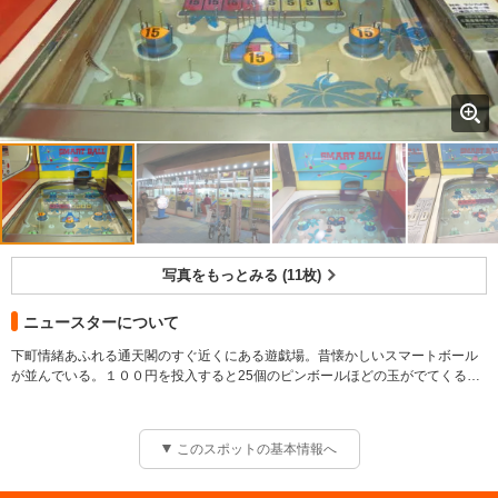
写真をもっとみる (11枚)
ニュースターについて
下町情緒あふれる通天閣のすぐ近くにある遊戯場。昔懐かしいスマートボール
が並んでいる。１００円を投入すると25個のピンボールほどの玉がでてくる。
５点、15点と書いた穴に入ると得点数だけ玉がでてきて、その点数によって景
レトロ気分に浸れるスマートボールで遊ぼう
品と交換してもらえるという単純なゲームだが、いつの間にか熱中してしま
う。
このスポットの基本情報へ