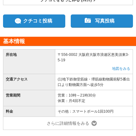
クチコミ投稿
写真投稿
基本情報
所在地
〒556-0002 大阪府大阪市浪速区恵美須東3-
5-19
地図をみる
交通アクセス
(1)地下鉄御堂筋線・堺筋線動物園前駅5番出
口より動物園方面へ徒歩5分
営業期間
営業：10時～21時30分
休業：月4回不定
料金
その他：スマートボール1回100円
さらに詳細情報をみる