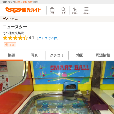
旅に役立つ
口コミ100万件
掲載！
ゲスト
さん
ニュースター
その他観光施設
4.1
（
）
クチコミ51件
王道
概要
写真
クチコミ
地図
周辺情報