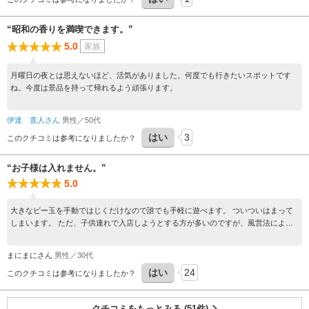
“昭和の香りを満喫できます。”
5.0
家族
月曜日の夜とは思えないほど、活気がありました。何度でも行きたいスポットです
ね。今度は景品を持って帰れるよう頑張ります。
伊達 直人さん
男性／50代
はい
3
このクチコミは参考になりましたか？
“お子様は入れません。”
5.0
大きなビー玉を手動ではじくだけなので誰でも手軽に遊べます。 ついついはまって
しまいます。 ただ、子供連れで入店しようとする方が多いのですが、風営法により
入店を断られます。 お子様連れでは遊べません。
まにまにさん
男性／30代
はい
24
このクチコミは参考になりましたか？
クチコミをもっとみる (51件)