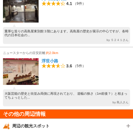
4.1
（9件）
重厚な造りの高島屋東別館３階にあります。高島屋の歴史が展示の中心ですが、各時
代の日本社会の...
by ５２４１さん
ニュースターからの目安距離
約2.0km
浮世小路
3.6
（5件）
大阪芸能の歴史と街並み両側に再現されており、 道幅の狭さ（1m前後？）と相まっ
てちょっとした...
by 島人さん
その他の周辺情報
周辺の観光スポット