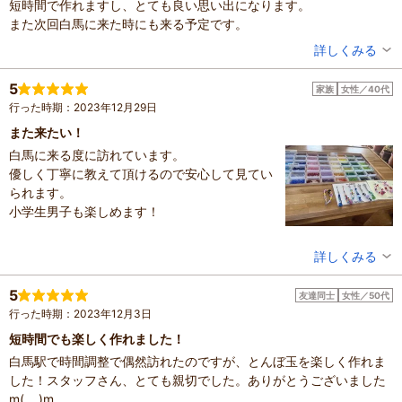
短時間で作れますし、とても良い思い出になります。
また次回白馬に来た時にも来る予定です。
投稿者：
うびたんさん
詳しくみる
混雑具合：空いていた
滞在時間：1～2時間
5
家族
女性／40代
人数：3人～5人
行った時期：2023年12月29日
家族の内訳：お子様
子供の年齢：7～12歳
また来たい！
設備の有無：駐車場、トイレ
白馬に来る度に訪れています。
投稿日：2023年12月29日
優しく丁寧に教えて頂けるので安心して見てい
られます。
小学生男子も楽しめます！
投稿者：
うびたんさん
詳しくみる
混雑具合：空いていた
滞在時間：1時間未満
5
友達同士
女性／50代
人数：3人～5人
行った時期：2023年12月3日
家族の内訳：お子様
子供の年齢：7～12歳
短時間でも楽しく作れました！
設備の有無：駐車場、トイレ
白馬駅で時間調整で偶然訪れたのですが、とんぼ玉を楽しく作れま
投稿日：2023年12月29日
した！スタッフさん、とても親切でした。ありがとうございました
m(_ _)m