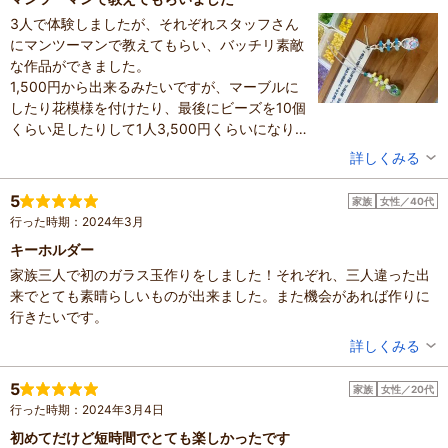
3人で体験しましたが、それぞれスタッフさん
にマンツーマンで教えてもらい、バッチリ素敵
な作品ができました。
1,500円から出来るみたいですが、マーブルに
したり花模様を付けたり、最後にビーズを10個
くらい足したりして1人3,500円くらいになり
ました。
投稿者：
りっちゃんさん
詳しくみる
混雑具合：空いていた
滞在時間：1時間未満
5
家族
女性／40代
人数：3人～5人
行った時期：2024年3月
家族の内訳：お子様
子供の年齢：13歳以上
キーホルダー
設備の有無：駐車場
家族三人で初のガラス玉作りをしました！それぞれ、三人違った出
投稿日：2024年8月17日
来でとても素晴らしいものが出来ました。また機会があれば作りに
行きたいです。
体験した高評価プラン
白馬の思い出に、とんぼ玉作り体験
投稿者：
みーくんさん
詳しくみる
混雑具合：空いていた
1,500円～
大人
滞在時間：1～2時間
5
家族
女性／20代
人数：3人～5人
※最新のプラン内容はクチコミ投稿時と異なる場合があります。
行った時期：2024年3月4日
設備の有無：駐車場、トイレ、休憩所
予約時は必ずプラン詳細をご確認ください。
投稿日：2024年3月31日
初めてだけど短時間でとても楽しかったです