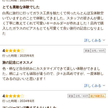
行った時期：2025年6月
とても素敵な体験でした
白馬に旅行に行ってガラス工房を観たくて伺ったらとんぼ玉体験空
いていますとのことで体験してきました。スタッフの皆さんが優し
く丁寧に教えてくれて可愛いキーホルダーが作れました！店内で購
入したガラスのビアスもとても可愛くて良い旅行の記念になりまし
た
投稿者：
まるさん
詳しくみる
混雑具合：やや空いていた
滞在時間：1～2時間
4
家族
女性／40代
人数：3人～5人
行った時期：2025年8月
設備の有無：駐車場、トイレ
投稿日：2026年7月4日
旅の記念にオススメ
色・柄など自分好みにカスタマイズできて楽しい体験ができまし
た。柄によっても値段が違うので、少々お高めですが、一度体験し
てみるのはいいと思います！
投稿者：
よっしーさん
詳しくみる
投稿日：2025年8月2日
4
家族
女性／40代
遊び体験済み
行った時期：2024年8月
マンツーマンで教えてもらいました