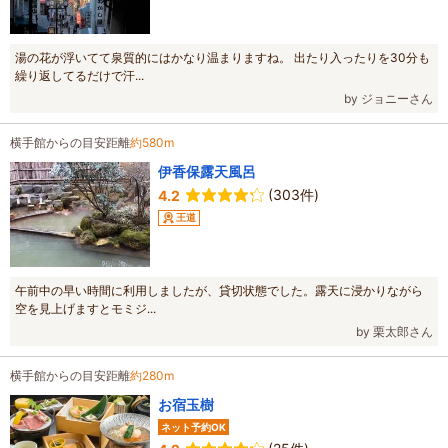
湯の花が浮いてて泉質的にはかなり温まりますね。 出たり入ったりを30分も
繰り返してるだけで汗...
by ジョニーさん
横手館からの目安距離
約580m
伊香保露天風呂
(303件)
4.2
王道
午前中の早い時間に利用しましたが、貸切状態でした。露天に浸かりながら
空を見上げますとモミジ...
by 栗太郎さん
横手館からの目安距離
約280m
お宿玉樹
ネット予約OK