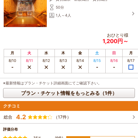
50分
1人～4人
おひとり様
1,200円～
月
火
水
木
金
土
日
月
8/10
8/11
8/12
8/13
8/14
8/15
8/16
8/17
※最新情報はプラン・チケット詳細画面にてご確認下さい。
プラン・チケット情報をもっとみる（1件）
クチコミ
4.2
総合
（17件）
評価分布
満足
35％
(6件)