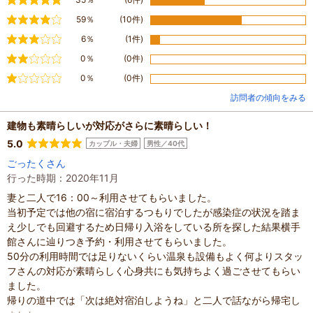
やや満足
59％
(10件)
普通
6％
(1件)
やや不満
0％
(0件)
不満
0％
(0件)
訪問者の傾向をみる
建物も素晴らしいが対応がさらに素晴らしい！
5.0
カップル・夫婦
男性／40代
ごったくさん
行った時期：2020年11月
妻と二人で16：00～利用させてもらいました。
当初予定では他の宿に宿泊するつもりでしたが感染症の状況を踏ま
え少しでも回避するため日帰り入浴をしている所を探した結果横手
館さんに辿りつき予約・利用させてもらいました。
50分の利用時間では足りないくらい温泉も設備もよく何よりスタッ
フさんの対応が素晴らしく心身共にも気持ちよく過ごさせてもらい
ました。
帰りの道中では「次は絶対宿泊しようね」と二人で話ながら帰宅し