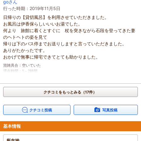
goさん
混雑具合
：
空いていた
行った時期：2019年11月5日
滞在時間
：
1時間未満
日帰りの【貸切風呂】を利用させていただきました。
人数
：
未設定
投稿日
お風呂は伊香保らしいいいお湯でした。
：
2020年3月18日
何より 旅館に着くとすぐに 杖を突きながら石段を登ってきた妻
のヘトヘトの姿を見て
帰りは下のバス停までお送りしますと言っていただきました。
ありがたかったです。
おかげで無事に帰宅できてとても助かりました。
混雑具合
：
空いていた
滞在時間
：
1～2時間
人数
：
未設定
投稿日
：
2019年11月6日
クチコミをもっとみる（17件）
クチコミ投稿
写真投稿
基本情報
所在地