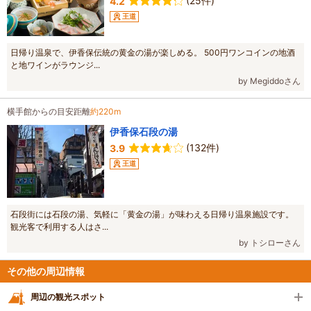
(25件)
4.2
王道
日帰り温泉で、伊香保伝統の黄金の湯が楽しめる。 500円ワンコインの地酒
と地ワインがラウンジ...
by Megiddoさん
横手館からの目安距離
約220m
伊香保石段の湯
(132件)
3.9
王道
石段街には石段の湯、気軽に「黄金の湯」が味わえる日帰り温泉施設です。
観光客で利用する人はさ...
by トシローさん
その他の周辺情報
周辺の観光スポット