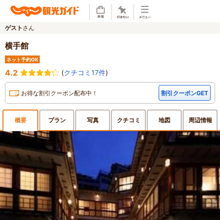
ゲスト
さん
横手館
ネット予約OK
4.2
(
クチコミ17件
)
お得な割引クーポン配布中！
割引クーポンGET
概要
プラン
写真
クチ
コミ
地図
周辺
情報