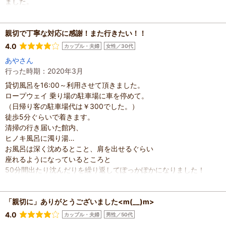
ました。
また是非利用させてください！
混雑具合
：
空いていた
親切で丁寧な対応に感謝！また行きたい！！
滞在時間
：
1時間未満
人数
：
未設定
4.0
カップル・夫婦
女性／30代
投稿日
：
2020年11月26日
あやさん
行った時期：2020年3月
貸切風呂を16:00～利用させて頂きました。
ロープウェイ 乗り場の駐車場に車を停めて。
（日帰り客の駐車場代は￥300でした。）
徒歩5分ぐらいで着きます。
清掃の行き届いた館内、
ヒノキ風呂に濁り湯…
お風呂は深く沈めるとこと、肩を出せるぐらい
座れるようになっているところと
50分間出たり沈んだりを繰り返してぽっかぽかになりました！
スタッフの方々の親切な対応も気持ち良く、また来たいと思わせて
もらいました。
翌日の肌の状態もしっとりしてました。
「親切に」ありがとうございました<m(__)m>
ありがとうございました。
4.0
カップル・夫婦
男性／50代
また利用させて頂きます。