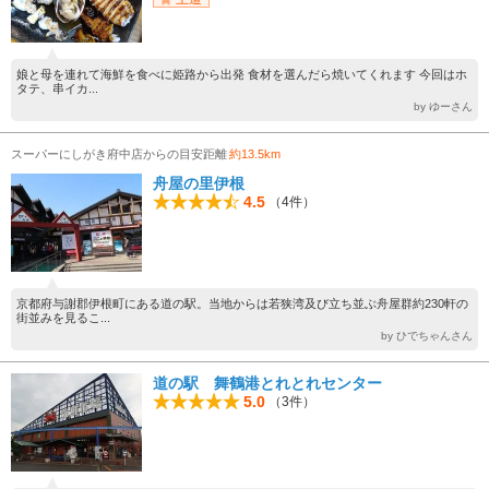
娘と母を連れて海鮮を食べに姫路から出発 食材を選んだら焼いてくれます 今回はホ
タテ、串イカ...
by ゆーさん
スーパーにしがき府中店からの目安距離
約13.5km
舟屋の里伊根
4.5
（4件）
京都府与謝郡伊根町にある道の駅。当地からは若狭湾及び立ち並ぶ舟屋群約230軒の
街並みを見るこ...
by ひでちゃんさん
道の駅 舞鶴港とれとれセンター
5.0
（3件）