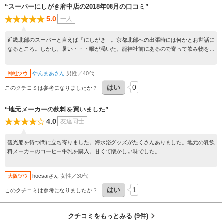
“スーパーにしがき府中店の2018年08月の口コミ”
5.0
一人
近畿北部のスーパーと言えば「にしがき」。京都北部への出張時には何かとお世話に
なるところ。しかし、暑い・・・喉が渇いた。籠神社前にあるので寄って飲み物を買
った。
やんまあさん
男性／40代
神社ツウ
はい
0
このクチコミは参考になりましたか？
“地元メーカーの飲料を買いました”
4.0
友達同士
観光船を待つ間に立ち寄りました。海水浴グッズがたくさんありました。地元の乳飲
料メーカーのコーヒー牛乳を購入。甘くて懐かしい味でした。
hocsaiさん
女性／30代
大阪ツウ
はい
1
このクチコミは参考になりましたか？
クチコミをもっとみる (9件)