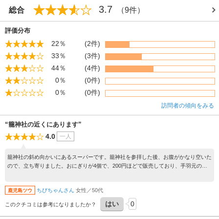
3.7
総合
（9件）
評価分布
22％
(2件)
33％
(3件)
44％
(4件)
0％
(0件)
0％
(0件)
訪問者の傾向をみる
“籠神社の近くにあります”
4.0
一人
籠神社の斜め向かいにあるスーパーです。籠神社を参拝した後、お腹がかなり空いた
ので、立ち寄りました。おにぎりが4個で、200円ほどで販売しており、手羽元の塩
焼きが、肉厚で、味も美味しかったです。
ちびちゃんさん
女性／50代
鹿児島ツウ
はい
0
このクチコミは参考になりましたか？