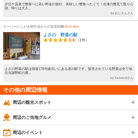
夕日ケ温泉で蟹食べに高い料金の旅行、美味しい蟹食べたくて！冷凍の蟹見て怒り心
頭、帰りは大人...
by おじさんさん
スーパーにしがき府中店からの目安距離
約14.4km
よさの 野菜の駅
5.0
（1件）
よさの野菜の駅は国道176号線沿いにある道の駅です。販売されている野菜は全て地
元与謝野町の農...
by Yanwenliさん
その他の周辺情報
周辺の観光スポット
周辺のご当地グルメ
周辺のイベント