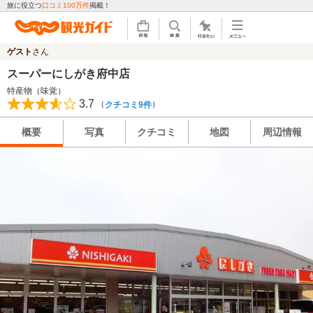
旅に役立つ
口コミ100万件
掲載！
ゲスト
さん
スーパーにしがき府中店
特産物（味覚）
3.7
（
）
クチコミ9件
概要
写真
クチコミ
地図
周辺情報