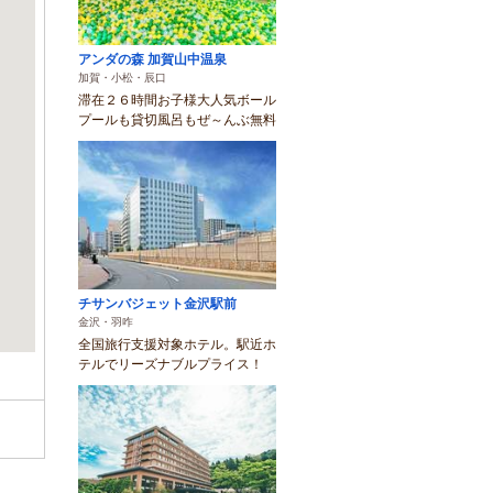
アンダの森 加賀山中温泉
加賀・小松・辰口
滞在２６時間お子様大人気ボール
プールも貸切風呂もぜ～んぶ無料
チサンバジェット金沢駅前
金沢・羽咋
全国旅行支援対象ホテル。駅近ホ
テルでリーズナブルプライス！