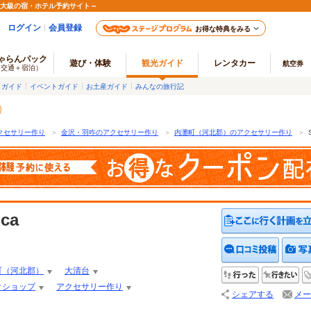
最大級の宿・ホテル予約サイト～
ログイン
会員登録
お得な特典をみる
ゃらんパック
遊び・体験
観光ガイド
レンタカー
航空券
（交通＋宿泊）
メガイド
イベントガイド
お土産ガイド
みんなの旅行記
クセサリー作り
＞
金沢・羽咋のアクセサリー作り
＞
内灘町（河北郡）のアクセサリー作り
＞
nca
クチコ
町（河北郡）
大清台
行った
行
クショップ
アクセサリー作り
シェアする
メー