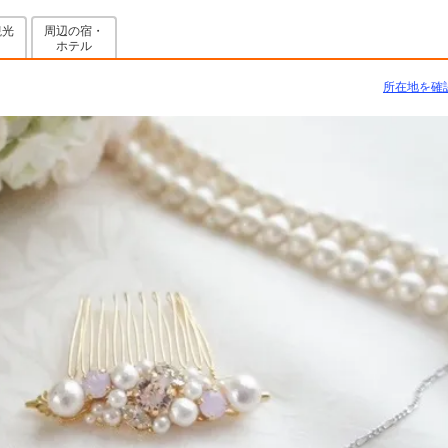
観光
周辺の宿・
メ
ホテル
所在地を確