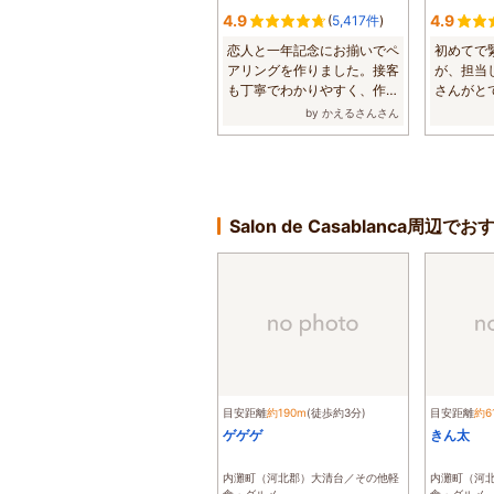
4.9
4.9
(
5,417件
)
恋人と一年記念にお揃いでペ
初めてで
アリングを作りました。接客
が、担当
も丁寧でわかりやすく、作っ
さんがと
ている最中も...
輪作りを出来
by かえるさんさん
Salon de Casablanca周辺
目安距離
約190m
(徒歩約3分)
目安距離
約6
ゲゲゲ
きん太
内灘町（河北郡）大清台／その他軽
内灘町（河