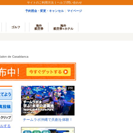
サイトのご利用方法
ヘルプ/問い合わせ
予約照会・変更・キャンセル
マイページ
海外
海外
ゴルフ
航空券
航空券+ホテル
Salon de Casablanca
ミを投稿する
写真を投稿する
きたい
クリップ
チームラボ沖縄で共創を体験！
ルする