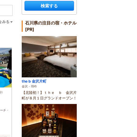
検索する
をみる
石川県の注目の宿・ホテル
[PR]
the b 金沢片町
金沢・羽咋
分)
【北陸初！】ｔｈｅ ｂ 金沢片
町が８月１日グランドオープン！
ーチ・