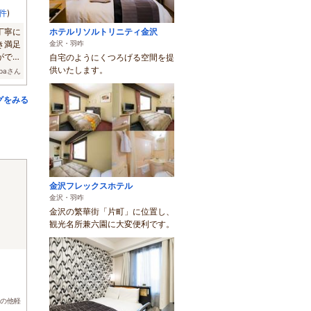
6件
)
丁寧に
ホテルリソルトリニティ金沢
き満足
金沢・羽咋
ができ
自宅のようにくつろげる空間を提
供いたします。
obaさん
グをみる
金沢フレックスホテル
金沢・羽咋
金沢の繁華街「片町」に位置し、
観光名所兼六園に大変便利です。
)
の他軽