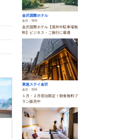
金沢国際ホテル
金沢・羽咋
金沢国際ホテル【屋外中駐車場無
料】ビジネス・ご旅行に最適
東急ステイ金沢
金沢・羽咋
１月・２月宿泊限定！朝食無料プ
ラン販売中