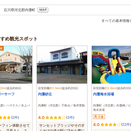
267 石川県河北郡内灘町
すべての基本情報
辺のおすすめ観光スポット
K
20m
(徒歩約6分)
目安距離
約1.5km
(徒歩約20分)
目安距離
約2.6km
(徒歩約33
バーサーフ
内灘砂丘
内灘海水浴場
北郡）ハマナス／水上バ
内灘町（河北郡）千鳥台／海岸景観
内灘町（河北郡）向粟崎／ビ
海水浴場
4.0
王道
(
2件
)
(
3件
)
4.0
(
22件
)
ーフィン体験させて
サンセットブリッジやそのす
た。 店長さん、ス
ぐそばの道の駅に訪れた際に