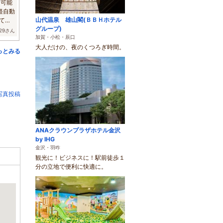
行可能
軽自動
山代温泉 雄山閣(ＢＢＨホテル
てな
グループ)
g729さん
加賀・小松・辰口
大人だけの、夜のくつろぎ時間。
っとみる
写真投稿
ANAクラウンプラザホテル金沢
by IHG
金沢・羽咋
観光に！ビジネスに！駅前徒歩１
分の立地で便利に快適に。