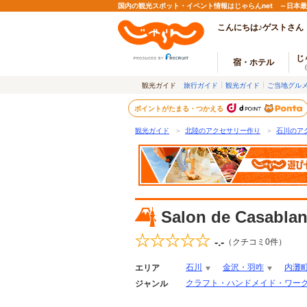
国内の観光スポット・イベント情報はじゃらんnet ～日本
こんにちは♪ゲストさん
じ
宿・ホテル
観光ガイド
旅行ガイド
観光ガイド
ご当地グル
ポイントがたまる・つかえる
観光ガイド
＞
北陸のアクセサリー作り
＞
石川のア
Salon de Casabla
-.-
（クチコミ0件）
石川
金沢・羽咋
内灘
エリア
クラフト・ハンドメイド・ワー
ジャンル