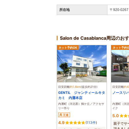
所在地
〒920-0
Salon de Casablanca周
ネット予約OK
ネット予約O
目安距離
約1.6km
(徒歩約21分)
目安距離
約4
GENTiL ジャンティールキタ
ノースリ
カミ 内灘本店
内灘町（河北郡）鶴ケ丘／アクセサ
内灘町（河
リー作り
イク
王道
5.0
4.9
(
113件
)
親子でサ
頂きまし