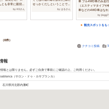
車 フル4WD車のみ走
んとも非常に親切、
せっかくだしということで砂
（エスティマタイプや
...
浜に出てみま...
by KGさん
by はるさん
車などの4WD車はなれ
いとハマる） ...
by jksg
観光スポットをも
ミ
（0件）
クチコミ投稿
本情報
の情報とは限りません。必ずご自身で事前にご確認の上、ご利用ください。
e Casablanca（サロン・ドゥ・カサブランカ）
267 石川県河北郡内灘町