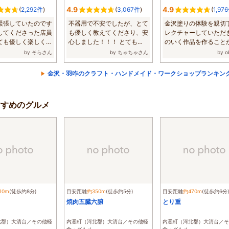
4.9
4.9
(
2,292件
)
(
3,067件
)
(
1,97
緊張していたのです
不器用で不安でしたが、とて
金沢塗りの体験を親切
してくださった店員
も優しく教えてくださり、安
レクチャーしていただ
ても優しく楽しく指
心しました！！！ とても楽
のいく作品を作ること
...
しかったです...
旅行の思い出...
by そらさん
by ちゃちゃさん
by 
金沢・羽咋のクラフト・ハンドメイド・ワークショップランキン
でおすすめのグルメ
10m
(徒歩約8分)
目安距離
約350m
(徒歩約5分)
目安距離
約470m
(徒歩約6分
焼肉五臓六腑
とり重
北郡）大清台／その他軽
内灘町（河北郡）大清台／その他軽
内灘町（河北郡）大清台／そ