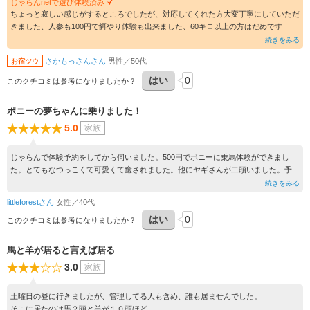
じゃらんnetで遊び体験済み
ちょっと寂しい感じがするところでしたが、対応してくれた方大変丁寧にしていただ
きました、人参も100円で餌やり体験も出来ました、60キロ以上の方はだめです
続きをみる
さかもっさんさん
男性／50代
お宿ツウ
はい
0
このクチコミは参考になりましたか？
ポニーの夢ちゃんに乗りました！
5.0
家族
じゃらんで体験予約をしてから伺いました。500円でポニーに乗馬体験ができまし
た。とてもなつっこくて可愛くて癒されました。他にヤギさんが二頭いました。予約
時間より、一時間ほと早く着いたら、誰もいらっしゃらなかったので、普段は無人の
続きをみる
ようです。体験希望の方は、じゃらんで予約されてから伺うと良いです。昔は栄えて
littleforestさん
女性／40代
いたようですが、今は食堂などは営業されていないようです。遊具もありますが、あ
はい
0
まり使用されていない感じです。動物が好きでポニーとやぎさんに餌やりは100円な
このクチコミは参考になりましたか？
ので、動物に癒されたい方にオススメです。
馬と羊が居ると言えば居る
3.0
家族
土曜日の昼に行きましたが、管理してる人も含め、誰も居ませんでした。
そこに居たのは馬２頭と羊が１０頭ほど。