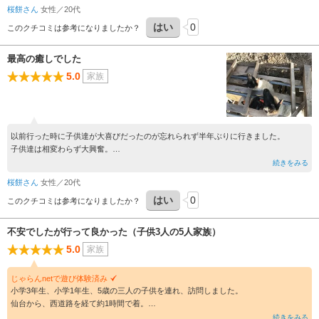
桜餅さん
女性／20代
はい
0
このクチコミは参考になりましたか？
最高の癒しでした
5.0
家族
以前行った時に子供達が大喜びだったのが忘れられず半年ぶりに行きました。
子供達は相変わらず大興奮。
たくさんの羊やヤギ、ポニー達に餌をあげたりなでなでしたり、とにかく触れあえる
続きをみる
のが最高^ ^
桜餅さん
女性／20代
噛まれたり威嚇もせず温厚な性格の動物達！
はい
0
子供の為のすべり台や手作りのような高台やターザンロープ？まであり、子供達には
このクチコミは参考になりましたか？
遊びながら命や自然を学べる良いところだと思います。
前見た時は生まれたてだった赤ちゃん羊が子羊になって元気に走ってたり、妊婦ヤギ
不安でしたが行って良かった（子供3人の5人家族）
さんもいて次行った時は赤ちゃん見れるかなとか色々楽しみです^ ^
5.0
家族
乗馬は小さい子供でも一人で乗れるなら乗せてくれるし、とにかく経営している方が
優しい。
人の暖かさも感じれる、素敵なところです^ ^
じゃらんnetで遊び体験済み
小学3年生、小学1年生、5歳の三人の子供を連れ、訪問しました。
仙台から、西道路を経て約1時間で着。
車のナビに表示されない（データが古い？）ので、不安になりましたが、
続きをみる