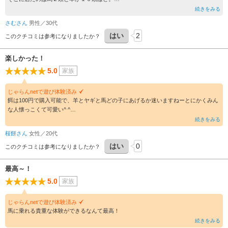
外にはフンも転がっていました。
続きをみる
過去に訪れた者の話を聞くと、前までは物を販売したり、カフェも運営されていたり
さむさん
男性／30代
と、確かに栄えていたようです。
はい
2
人が誰もいないので、馬に乗ることはもちろんできませんでした。
このクチコミは参考になりましたか？
近所の人が世話をしているんですかね。何の説明も無かったので現状はよくわかりま
せん。ただ、馬と羊は確かにいたということで星３にします。
楽しかった！
5.0
家族
じゃらんnetで遊び体験済み
餌は100円で購入可能で、羊とヤギと馬どの子にあげるか迷いますねーとにかくみん
な人懐っこくて可愛い^ ^
また行きたいと思えるところでした！
続きをみる
桜餅さん
女性／20代
はい
0
このクチコミは参考になりましたか？
最高～！
5.0
家族
じゃらんnetで遊び体験済み
馬に乗れる貴重な体験ができるなんて最高！
続きをみる