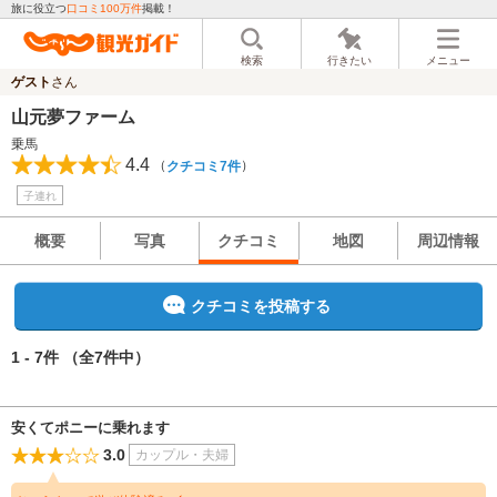
旅に役立つ
口コミ100万件
掲載！
検索
行きたい
メニュー
ゲスト
さん
山元夢ファーム
乗馬
4.4
（
）
クチコミ7件
子連れ
概要
写真
クチコミ
地図
周辺情報
クチコミを投稿する
1 - 7件
（全7件中）
安くてポニーに乗れます
3.0
カップル・夫婦