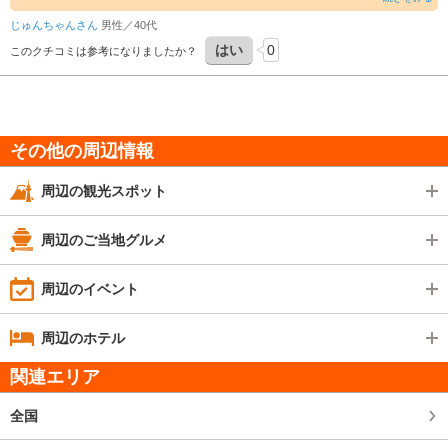
行ってみると、こじんまりとした構えのファームを発見。
じゅんちゃんさん
男性／40代
聞くとNPO法人が震災後に、町のために始めたものだと。
はい
0
大規模なレジャースポットじゃないし、
このクチコミは参考になりましたか？
客がたくさん押し掛けるとすぐパンクしそうなキャパシティ。
だけど、、、
アットホームな雰囲気で、会長が勝手にじゃんけん大会を始めるし、
子供はターザンロープで1時間ずっと遊んでいるし、
ポニーは立派で、ヤギがいて餌やりができるなど、行って良かった。
その他の周辺情報
子供は会長になついてしまって、勝手に夏また来ると約束していました。
メジャーなスポットにいくより、楽しめました。
周辺の観光スポット
周辺のご当地グルメ
周辺のイベント
周辺のホテル
関連エリア
全国