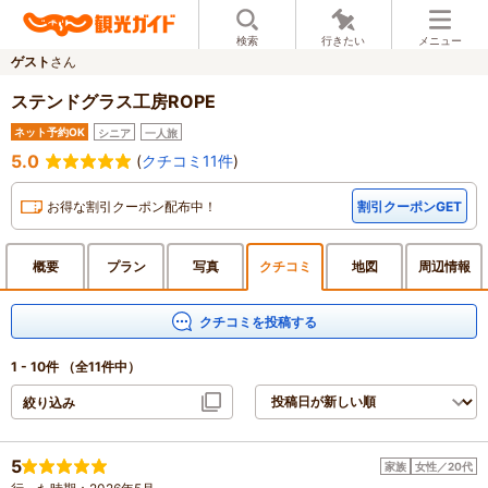
検索
行きたい
メニュー
ゲスト
さん
ステンドグラス工房ROPE
ネット予約OK
シニア
一人旅
5.0
(
クチコミ11件
)
お得な割引クーポン配布中！
割引クーポンGET
概要
プラン
写真
クチ
コミ
地図
周辺
情報
クチコミを投稿する
1 - 10件
（全11件中）
絞り込み
5
家族
女性／20代