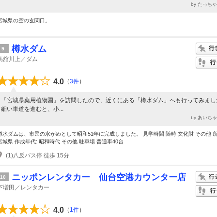
by たっち
宮城県の空の玄関口。
樽水ダム
9
高舘川上／ダム
4.0
（
3件
）
「宮城県薬用植物園」を訪問したので、近くにある「樽水ダム」へも行ってみまし
細い車道を進むと、小...
by あいち
樽水ダムは、市民の水がめとして昭和51年に完成しました。 見学時間 随時 文化財 その他 
宮城県 作成年代: 昭和時代 その他 駐車場 普通車40台
(1)八反バス停 徒歩 15分
ニッポンレンタカー 仙台空港カウンター店
10
下増田／レンタカー
4.0
（
1件
）