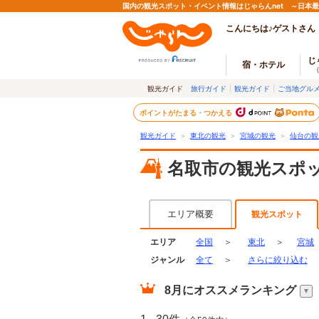
国内の観光スポット・イベント情報はじゃらんnet ～日本
こんにちは♪ゲストさん
じ
宿・ホテル
観光ガイド
旅行ガイド
観光ガイド
ご当地グル
ポイントがたまる・つかえる
観光ガイド
＞
東北の観光
＞
宮城の観光
＞
仙台の観
名取市の観光スポ
エリア概要
観光スポット
エリア
全国
＞
東北
＞
宮城
ジャンル
全て
＞
さらに絞り込む
8月
にオススメランキング