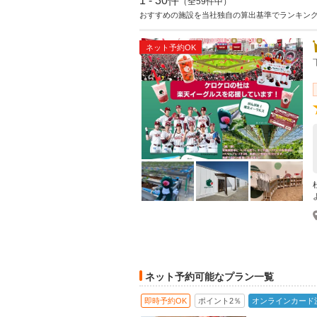
1 - 30件
（全59件中）
おすすめの施設を当社独自の算出基準でランキン
ネット予約OK
ネット予約可能なプラン一覧
即時予約OK
ポイント2％
オンラインカード