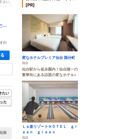
下さい。
[PR]
ーに
すの
空き状況・料金を見る
変なホテルプレミア仙台 国分町
仙台
仙台駅から徒歩圏内！仙台随一の
繁華街にある話題の変なホテル♪
Ｌａ楽リゾートＨＯＴＥＬ ｇｒ
ｅｅｎ ｇｒｅｅｎ
始振
仙台