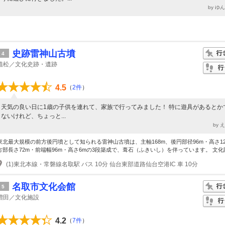
by ゆ
史跡雷神山古墳
4
植松／文化史跡・遺跡
4.5
（
2件
）
天気の良い日に1歳の子供を連れて、家族で行ってみました！ 特に遊具があるとか
ないけれど、ちょっと...
by 
東北最大規模の前方後円墳として知られる雷神山古墳は、主軸168m、後円部径96m・高さ1
方部長さ72m・前端幅96m・高さ6mの3段築成で、葺石（ふきいし）を伴っています。 文化財 
(1)東北本線・常磐線名取駅 バス 10分 仙台東部道路仙台空港IC 車 10分
名取市文化会館
5
増田／文化施設
4.2
（
7件
）