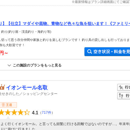
※最新情報はプラン詳細画面にてご確認
り】【仕立】マダイや底物、青物など色々な魚を狙います！《ファミリ
 釣り(釣り堀・渓流釣り・海釣り等)
し切って思う存分仲間や家族と釣りを楽しむプランです！ 釣り具の貸し出しも行っておりま
加も大歓迎です！
0円～
この施設のプランをもっと見る
イオンモール名取
杜せきのした／ショッピングセンター
王道
4.1
（
717件
）
よく行くイオンモール。と言っても頻繁に行ける距離ではないのですが…。年末年
りに遊びに行きました。...