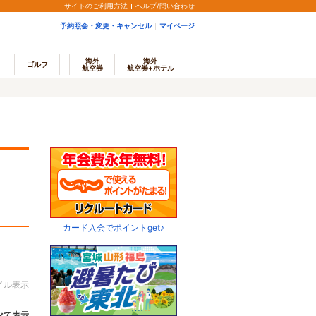
サイトのご利用方法
ヘルプ/問い合わせ
予約照会・変更・キャンセル
マイページ
海外
海外
ゴルフ
航空券
航空券+ホテル
カード入会でポイントget♪
イル表示
べて表示