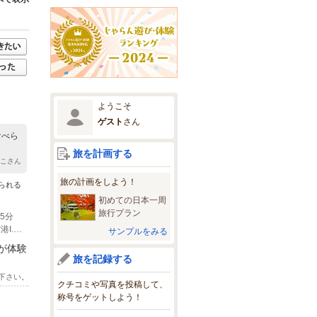
ようこそ
ゲスト
さん
食べら
旅を計画する
もこさん
旅の計画をしよう！
られる
初めての日本一周
旅行プラン
5分
(2)お車でお越しの場合 仙台東部道路 名取I.Cより 約10分 仙台東部道路 仙台空港I.Cより約10分※北釜防災公園近く
サンプルをみる
が体験
旅を記録する
下さい。
クチコミや写真を投稿して、
称号をゲットしよう！