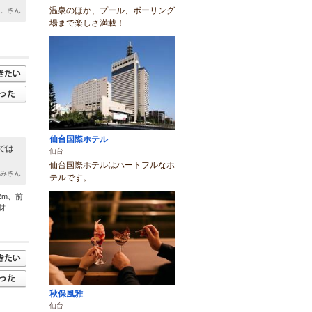
温泉のほか、プール、ボーリング
ん。さん
場まで楽しさ満載！
仙台国際ホテル
では
仙台
仙台国際ホテルはハートフルなホ
えみさん
テルです。
2m、前
...
秋保風雅
仙台