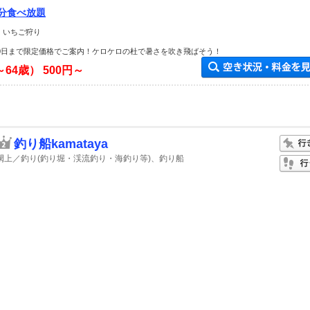
0分食べ放題
 いちご狩り
月30日まで限定価格でご案内！ケロケロの杜で暑さを吹き飛ばそう！
～64歳）
500円～
釣り船kamataya
閖上／釣り(釣り堀・渓流釣り・海釣り等)、釣り船