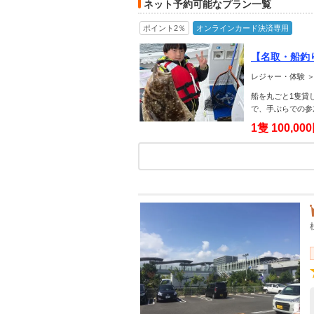
ネット予約可能なプラン一覧
ポイント2％
オンラインカード決済専用
【名取・船釣
おすすめ》
レジャー・体験 ＞
船を丸ごと1隻貸
で、手ぶらでの参
1隻
100,00