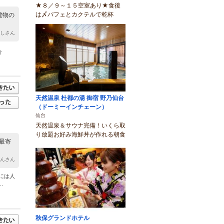
★８／９～１５空室あり★食後
は〆パフェとカクテルで乾杯
建物の
ーしさん
分
天然温泉 杜都の湯 御宿 野乃仙台
（ドーミーインチェーン）
仙台
天然温泉＆サウナ完備！いくら取
り放題お好み海鮮丼が作れる朝食
最寄
ゃんさん
には人
.
秋保グランドホテル