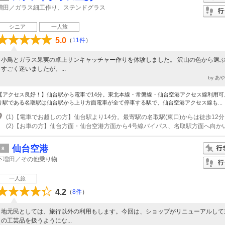
増田／ガラス細工作り、ステンドグラス
シニア
一人旅
5.0
（
11件
）
小鳥とガラス果実の卓上サンキャッチャー作りを体験しました。 沢山の色から選
すごく迷いましたが、...
by あ
【アクセス良好！】仙台駅から電車で14分。東北本線・常磐線・仙台空港アクセス線利用可
り駅である名取駅は仙台駅から上り方面電車が全て停車する駅で、仙台空港アクセス線も...
仙台空港
8
下増田／その他乗り物
一人旅
4.2
（
8件
）
地元民としては、旅行以外の利用もします。今回は、ショップがリニューアルして
の工芸品を扱うようにな...