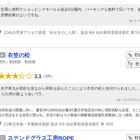
交通に便利でショッピングモールも徒歩5分圏内、パーキングも無料で広いです。
音響効果がよいですね...
by と
(1)仙台空港アクセス鉄道「杜せきのした駅」 徒歩 8分 仙台東部道路名取IC 車 5
衣笠の松
6
増田／動物園・植物園
3.3
（
3件
）
木戸孝允が老松を見ながら和歌を詠んだことにより衣笠の松と名付けられました。
りのJRの駅より歩いて5...
by いわとびち
奥州街道の開通に伴い、慶安3年(1650)仙台藩2代藩主伊達忠宗の時に増田宿駅を設置。そこ
馬の世話をする役所が置かれ、衣笠の松はその最後の検断菊池善蔵氏屋敷跡に立つ老松。樹..
(1)東北本線・常磐線名取駅 徒歩 5分 仙台東部道路名取IC 車 10分
ステンドグラス工房ROPE
7