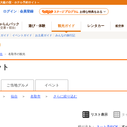
最大級の宿・ホテル予約サイト～
ログイン
会員登録
お得な特典をみる
ゃらんパック
遊び・体験
観光ガイド
レンタカー
航空券
（交通＋宿泊）
メガイド
イベントガイド
お土産ガイド
みんなの旅行記
光
＞
名取市の観光
ット
ご当地グルメ
イベント
＞
仙台
＞
名取市
＞
さらに絞り込む
リスト表示
タ
絞り込み：
ネット予約OK
す