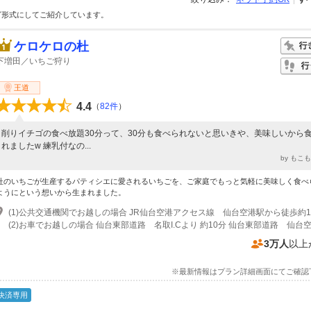
グ形式にしてご紹介しています。
ケロケロの杜
下増田／いちご狩り
王道
4.4
（
82件
）
削りイチゴの食べ放題30分って、30分も食べられないと思いきや、美味しいから
れましたw 練乳付なの...
by もこ
杜のいちごが生産するパティシエに愛されるいちごを、ご家庭でもっと気軽に美味しく食べ
ようにという想いから生まれました。
(1)公共交通機関でお越しの場合 JR仙台空港アクセス線 仙台空港駅から徒歩約1
3万人
以上
※最新情報はプラン詳細画面にてご確認
決済専用