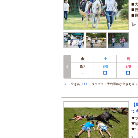
■
■
■
金
土
日
8/7
8/8
8/9
前へ
-
□
□
○
･･･空きあり
□
･･･リクエスト予約可能な空きあり ×･
【
て
▼
▼
▼