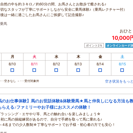
大自然の中を約３キロ／約60分の間、お馬さんとお散歩で癒される♪
親切なスタッフが丁寧にサポートしながら安全に乗馬体験♪（乗馬レクチャー付）
最後は一緒に過ごしたお馬さんにご挨拶して記念撮影♪
乗馬
おひと
10,00
ポイント2％
オンラインカード
月
火
水
木
金
土
8/10
8/11
8/12
8/13
8/14
8/15
□
□
□
□
□
□
･･空きなし －･･･受付対象外
空き状況をもっ
馬のお仕事体験】馬のお世話体験&体験乗馬★馬と仲良しになる方法も
もらえる♪ファミリーやお子様におススメの体験！
ブラッシング・エサやり等、馬との触れ合いを楽しみましょう☆
最初に馬の操縦練習があるので、自分で手網を取って馬に乗れる♪
1～4名までの少人数制☆丁寧なサポートでお子様・初心者の方でも安心！