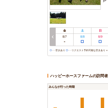
金
土
日
8/7
8/8
8/9
前へ
-
□
□
○
･･･空きあり
□
･･･リクエスト予約可能な空きあり ×･
ハッピーホースファームの訪問者
みんなが行った時期