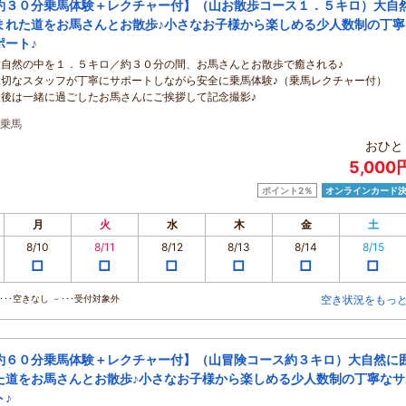
約３０分乗馬体験＋レクチャー付】（山お散歩コース１．５キロ）大自
まれた道をお馬さんとお散歩♪小さなお子様から楽しめる少人数制の丁寧
ポート♪
大自然の中を１．５キロ／約３０分の間、お馬さんとお散歩で癒される♪
親切なスタッフが丁寧にサポートしながら安全に乗馬体験♪（乗馬レクチャー付）
最後は一緒に過ごしたお馬さんにご挨拶して記念撮影♪
乗馬
おひと
5,000
ポイント2％
オンラインカード
月
火
水
木
金
土
8/10
8/11
8/12
8/13
8/14
8/15
□
□
□
□
□
□
･･空きなし －･･･受付対象外
空き状況をもっ
約６０分乗馬体験＋レクチャー付】（山冒険コース約３キロ）大自然に
た道をお馬さんとお散歩♪小さなお子様から楽しめる少人数制の丁寧なサ
ト♪