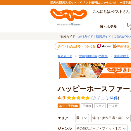
国内の観光スポット・イベント情報はじゃらんnet ～日本
こんにちは♪ゲストさん
じ
宿・ホテル
観光ガイド
旅行ガイド
観光ガイド
ご当地グル
ポイントがたまる・つかえる
観光ガイド
＞
中国(山陰山陽)の観光
＞
岡山の観光
ハッピーホースファー
4.9
(
クチコミ14件
)
ネット予約OK
子連れ
シニア
一人旅
エリア
岡山
津山・美作三湯・蒜山
ジャンル
その他スポーツ・フィットネス