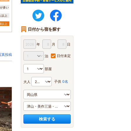
が多い
twitter
FaceBook
0人以上
3歳以上
日付から宿を探す
年
月
日
写真投稿
日付未定
泊
部屋
子供
0名
大人
検索する