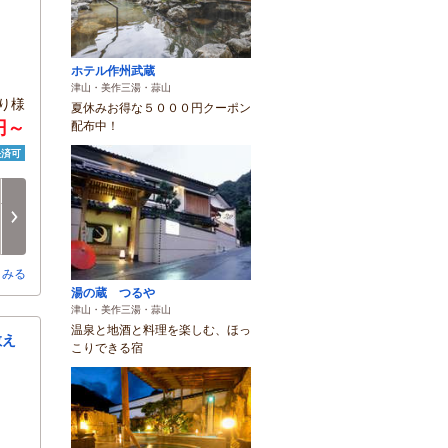
ホテル作州武蔵
津山・美作三湯・蒜山
り様
夏休みお得な５０００円クーポン
0円～
配布中！
決済可
日
月
火
水
木
金
8/16
8/17
8/18
8/19
8/20
8/21
次へ
□
□
□
□
□
□
とみる
湯の蔵 つるや
津山・美作三湯・蒜山
温泉と地酒と料理を楽しむ、ほっ
教え
こりできる宿