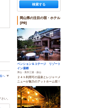
検索する
岡山県の注目の宿・ホテル
[PR]
ペンション＆コテージ リゾート
イン湯郷
津山・美作三湯・蒜山
報へ
２４ｈ利用可の温泉とレジャーメ
ニューが魅力のアットホーム宿！
下さい。