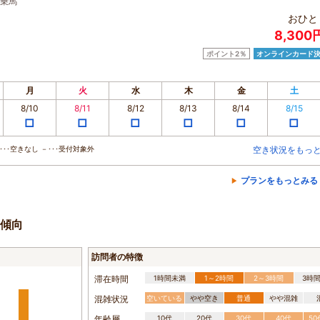
乗馬
おひと
8,300
ポイント2％
オンラインカード
月
火
水
木
金
土
8/10
8/11
8/12
8/13
8/14
8/15
□
□
□
□
□
□
･･空きなし －･･･受付対象外
空き状況をもっ
プランをもっとみる
傾向
訪問者の特徴
滞在時間
1時間未満
1～2時間
2～3時間
3時
混雑状況
空いている
やや空き
普通
やや混雑
年齢層
10代
20代
30代
40代
5