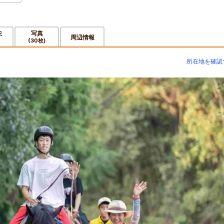
ミ
写真
周辺情報
(30枚)
所在地を確認