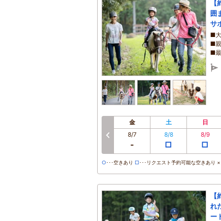
【
囲
サ
■
■
■
金
土
日
8/7
8/8
8/9
前へ
-
□
□
○
･･･空きあり
□
･･･リクエスト予約可能な空きあり ×･
【
れ
ー