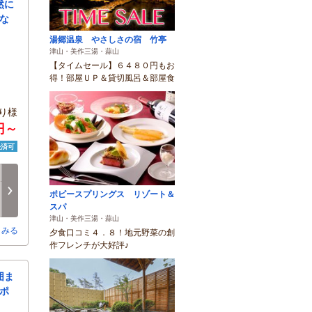
然に
な
湯郷温泉 やさしさの宿 竹亭
津山・美作三湯・蒜山
【タイムセール】６４８０円もお
得！部屋ＵＰ＆貸切風呂＆部屋食
り様
円～
決済可
日
月
火
水
木
金
8/16
8/17
8/18
8/19
8/20
8/21
次へ
ポピースプリングス リゾート＆
□
□
□
□
□
□
スパ
津山・美作三湯・蒜山
とみる
夕食口コミ４．８！地元野菜の創
作フレンチが大好評♪
囲ま
ポ