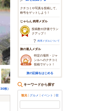
クチコミや写真を投稿して、
称号をゲットしよう！
じゃらん 肉球メダル
投稿数や評価でラン
クアップ！
肉球メダルについて
旅の達人メダル
特定の場所・ジャ
ンルへのクチコミ
投稿でゲット！
旅の記録をはじめる
キーワードから探す
30枚）
観光
グルメ
イベント
宿