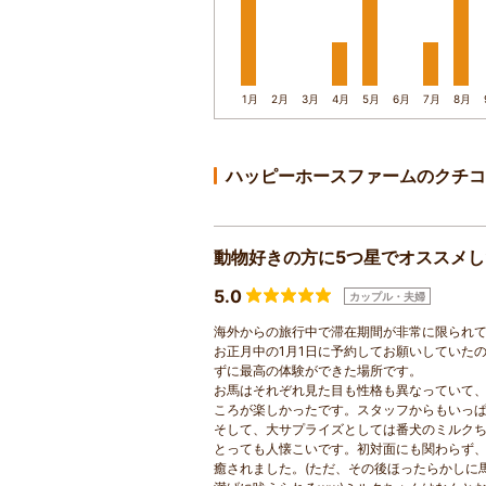
1月
2月
3月
4月
5月
6月
7月
8月
ハッピーホースファームのクチコ
動物好きの方に5つ星でオススメ
5.0
カップル・夫婦
海外からの旅行中で滞在期間が非常に限られて
お正月中の1月1日に予約してお願いしていた
ずに最高の体験ができた場所です。
お馬はそれぞれ見た目も性格も異なっていて
ころが楽しかったです。スタッフからもいっ
そして、大サプライズとしては番犬のミルク
とっても人懐こいです。初対面にも関わらず
癒されました。(ただ、その後ほったらかしに