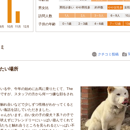
男女比
男性が多い
やや男性多
約半数
やや女性多
女性
訪問人数
1人
2人
3～5人
6～9人
1
子供の年齢
0～1歳
2～3歳
4～6歳
7～12歳
1
9月
10月
11月
12月
ミ
クチコミ投稿
したい場所
いる中、午年の始めにお馬に乗りたくて、The
のですが、スタッフの方から何一つ嫌な顔をされ
、触れ合いなどで少しずつ性格がわかってくると
ぱい逸話を話していただきました。
ちゃんがいます。白い女の子の柴犬？系？の子で
、吠えずにフレンドリーにいっぱい遊んでくれて
馬たちと触れ合うところを見られるといっぱい不