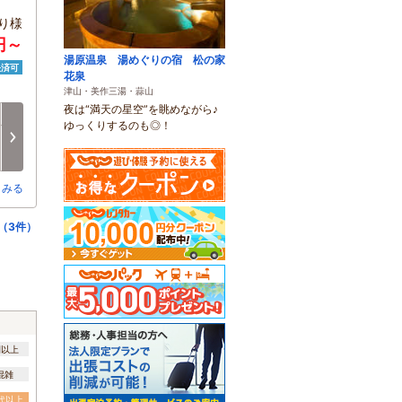
り様
円～
湯原温泉 湯めぐりの宿 松の家
決済可
花泉
津山・美作三湯・蒜山
夜は“満天の星空”を眺めながら♪
日
月
火
水
木
金
ゆっくりするのも◎！
8/16
8/17
8/18
8/19
8/20
8/21
次へ
□
□
□
□
□
□
とみる
（3件）
間以上
混雑
0代以上