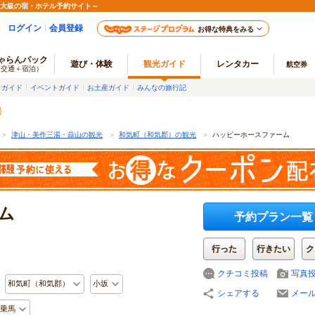
最大級の宿・ホテル予約サイト～
ログイン
会員登録
お得な特典をみる
ゃらんパック
遊び・体験
観光ガイド
レンタカー
航空券
（交通＋宿泊）
メガイド
イベントガイド
お土産ガイド
みんなの旅行記
＞
津山・美作三湯・蒜山の観光
＞
和気町（和気郡）の観光
＞
ハッピーホースファーム
ム
予約プラン一覧
行った
行きたい
ク
クチコミ投稿
写真
和気町（和気郡）
小坂
シェアする
メー
乗馬