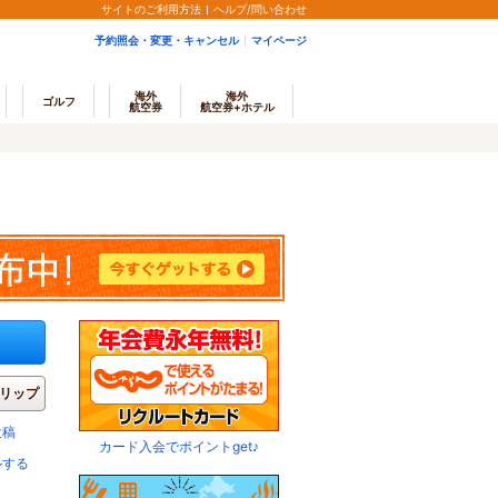
サイトのご利用方法
ヘルプ/問い合わせ
予約照会・変更・キャンセル
マイページ
海外
海外
ゴルフ
航空券
航空券+ホテル
リップ
投稿
カード入会でポイントget♪
ルする