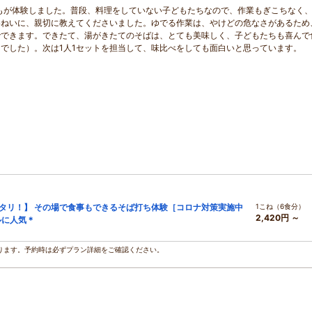
どもが体験しました。普段、料理をしていない子どもたちなので、作業もぎこちなく
いねいに、親切に教えてくださいました。ゆでる作業は、やけどの危なさがあるため
でできます。できたて、湯がきたてのそばは、とても美味しく、子どもたちも喜んで
でした）。次は1人1セットを担当して、味比べをしても面白いと思っています。
タリ！】 その場で食事もできるそば打ち体験［コロナ対策実施中
1こね（6食分）
2,420円 ～
ルに人気＊
ります。予約時は必ずプラン詳細をご確認ください。