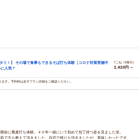
タリ！】 その場で食事もできるそば打ち体験［コロナ対策実施中
1こね（6食分）
2,420円 ～
ルに人気＊
ります。予約時は必ずプラン詳細をご確認ください。
緒懸命に蕎麦打ち体験。４０年一緒にいて初めて包丁持つ姿を見ました笑。
、茹で方も教えて頂きました。自宅で残りも頂きましたが、美味しかったです。