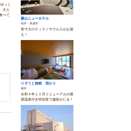
、ゆっく
、大人
食べて
勝山ニューホテル
福井・奥越前
実寸大のティラノサウルスがお迎
え！
りぞうと旅館 宿かり
越前
令和４年１１月リニューアルの展
望温泉付き特別室で越前がにを！