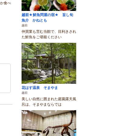
しか食べ
越前★鮮魚問屋の宿★ 旨し旬
魚介 かねとも
越前
仲買業も営む当館で、目利きされ
た鮮魚をご堪能ください
花はす温泉 そまやま
越前
美しい自然に囲まれた庭園露天風
呂は、そまやまならでは