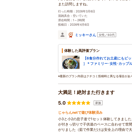
また訪問しますね。
行った時期：2026年3月6日
混雑具合：空いていた
滞在時間：1～2時間
投稿日：2026年4月6日
ミッキーさん
女性／60代
体験した高評価プラン
【6食分作れてお土産にもピッ
］＊ファミリー･女性･カップ
※最新のプラン内容はクチコミ投稿時と異なる場合があ
大満足！絶対また行きます
5.0
家族
じゃらんnetで遊び体験済み
小3と小2の息子達で1セット体験してきまし
が付きっ切りで子供達のペースに合わせて世
がりました（茹で作業だけは安全上の理由で