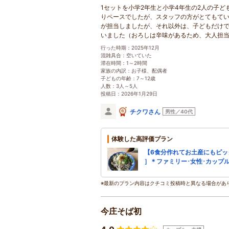
1セットを小学2年生と小学4年生の2人の子
りペースでしたが、スタッフの方がとてもて
が担当しましたが、それ以外は、子どもだけ
いました（おろしは辛味があるため、大人担当
行った時期：2025年12月
混雑具合：空いていた
滞在時間：1～2時間
家族の内訳：お子様、配偶者
子どもの年齢：7～12歳
人数：3人～5人
投稿日：2026年1月29日
チクワさん
男性／40代
体験した高評価プラン
【6食分作れてお土産にもピッ
］＊ファミリー･女性･カップ
※最新のプラン内容はクチコミ投稿時と異なる場合があ
今庄そば初