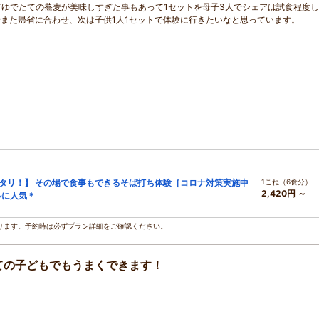
てゆでたての蕎麦が美味しすぎた事もあって1セットを母子3人でシェアは試食程度
また帰省に合わせ、次は子供1人1セットで体験に行きたいなと思っています。
タリ！】 その場で食事もできるそば打ち体験［コロナ対策実施中
1こね（6食分）
2,420円 ～
ルに人気＊
ります。予約時は必ずプラン詳細をご確認ください。
ての子どもでもうまくできます！