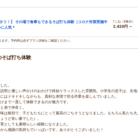
タリ！】 その場で食事もできるそば打ち体験［コロナ対策実施中
1こね（6食分）
2,420円 ～
ルに人気＊
ります。予約時は必ずプラン詳細をご確認ください。
のそば打ち体験
ました。
な説明と優しい声かけのおかげで終始リラックスした雰囲気。小学生の息子は、生地
丁にはドキドキしながらも、真剣な表情で切る作業を楽しんでいました。
付けまで一貫して体験できるのが魅力です。
姉と弟で仲良く。
の味は格別で、子どもたちにとって最高のごちそうとなりました。もちろん私たち大
ちょうど良い量でした）。
食育としても素晴らしい経験になりました。
心から感謝の気持ちでいっぱいです。ありがとうございました！