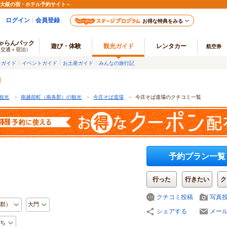
最大級の宿・ホテル予約サイト～
ログイン
会員登録
お得な特典をみる
ゃらんパック
遊び・体験
観光ガイド
レンタカー
航空券
（交通＋宿泊）
メガイド
イベントガイド
お土産ガイド
みんなの旅行記
観光
＞
南越前町（南条郡）の観光
＞
今庄そば道場
＞
今庄そば道場のクチコミ一覧
予約プラン一覧
行った
行きたい
ク
クチコミ投稿
写真
郡）
大門
シェアする
メー
ち