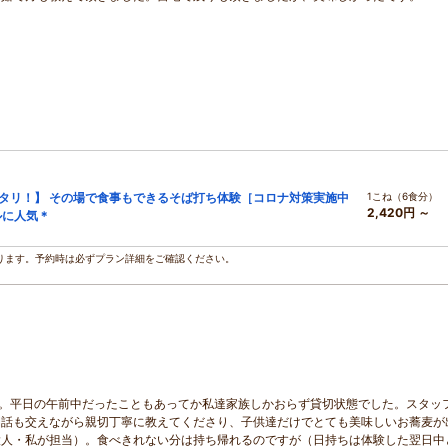
タリ！】 その場で食事もできるそば打ち体験［コロナ対策実施中
1こね（6食分）
2,420円 ～
ルに人気＊
ります。予約時は必ずプラン詳細をご確認ください。
た。平日の午前中だったこともあってか私達家族しかおらず貸切状態でした。スタッ
間話も交えながら親切丁寧に教えてくださり、子供達だけでとても美味しいお蕎麦が
大人・私が担当）。食べきれない分は持ち帰れるのですが（日持ちは体験した翌日中