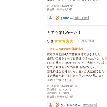
行った時期：2026年7月
投稿日：2026年7月8日
goldさん
女性／50代
とても楽しかった！
5.0
カップル・夫婦
じゃらんnetで遊び体験済み
友達夫婦と計4人で体験させて頂きました。
全部の工程をすべて自分達で行ったので、と
おろし蕎麦で頂いたのですが、大根もその場
なにより打ち立ての蕎麦は絶品でした！
普段料理など何もしない主人が大活躍でした
また機会がありましたら伺いたいと思います
有難うございました。
行った時期：2026年6月1日
混雑具合：空いていた
滞在時間：1～2時間
投稿日：2026年6月16日
ひろちゃんさん
女性／50代