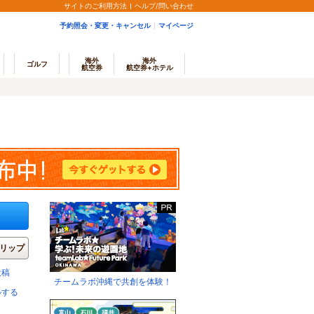
サイトのご利用方法
ヘルプ/問い合わせ
予約照会・変更・キャンセル
マイページ
海外
海外
ゴルフ
航空券
航空券+ホテル
リップ
投稿
チームラボ沖縄で共創を体験！
ルする