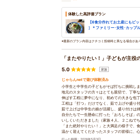
体験した高評価プラン
【6食分作れてお土産にもピッ
］＊ファミリー･女性･カップ
※最新のプラン内容はクチコミ投稿時と異なる場合があ
「またやりたい！」子どもが主役
5.0
家族
じゃらんnetで遊び体験済み
小学生と中学生の子どもがそば打ちに挑戦し
地元のスタッフの方々はとても親切で、丁寧
伸ばす工程に夢中になり、初めての大きな包
工程は「打つ」だけでなく、茹で上げや盛り
茹で上げは中学生の娘が活躍し、盛り付けは
自分たちで一生懸命に打った「おろしそば」
いしくいただきました（家族４人、２こねで
「また絶対やりたい！」と大満足の様子で、
温かく迎えてくださったスタッフの皆様に、
行った時期：2026年5月3日