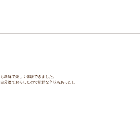
ても新鮮で楽しく体験できました。
で自分達でおろしたので新鮮な辛味もあったし
！
。