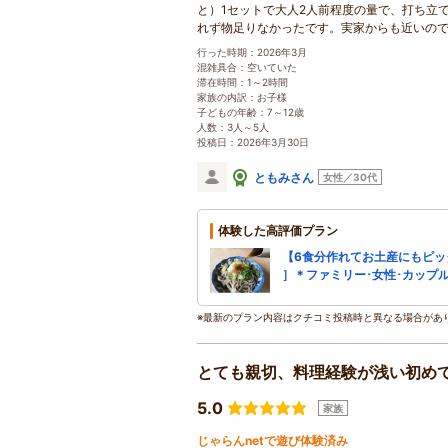
と）1セットで大人2人前程度の量で、打ち立
れず物足りなかったです。実家からも近いので
行った時期：2026年3月
混雑具合：空いていた
滞在時間：1～2時間
家族の内訳：お子様
子どもの年齢：7～12歳
人数：3人～5人
投稿日：2026年3月30日
ともみさん
女性／30代
体験した高評価プラン
【6食分作れてお土産にもピッ
］＊ファミリー･女性･カップ
※最新のプラン内容はクチコミ投稿時と異なる場合があ
とても親切、料理経験が浅い初め
5.0
家族
じゃらんnetで遊び体験済み