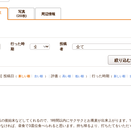
写真
ミ
周辺情報
(20枚)
)
行った時
投稿
期
者
絞り込む
]
投稿日
評価
行った時期
（
新しい順
古い順
）
（
高い順
低い順
）
（
新しい順
具の後始末などしてくれるので、1時間以内にサクサクとお蕎麦が出来上がります。
でなければ、昼食で3皿位食べられると思います。持ち帰るより、打ちたてをいただ