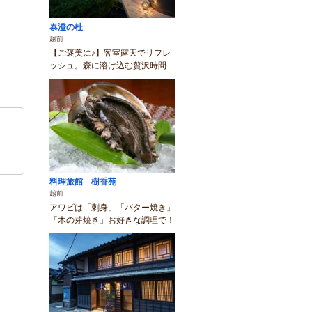
泰澄の杜
越前
【ご褒美に♪】客室露天でリフレ
ッシュ。森に溶け込む贅沢時間
料理旅館 樹香苑
越前
アワビは「刺身」「バター焼き」
「木の芽焼き」お好きな調理で！