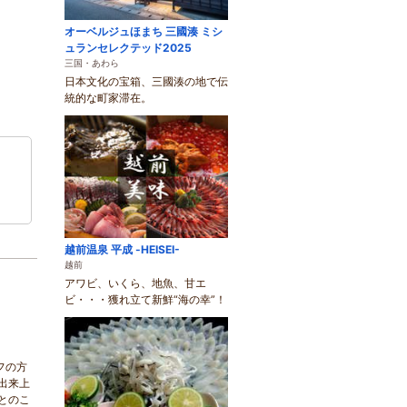
オーベルジュほまち 三國湊 ミシ
ュランセレクテッド2025
三国・あわら
日本文化の宝箱、三國湊の地で伝
統的な町家滞在。
越前温泉 平成 -HEISEI-
越前
アワビ、いくら、地魚、甘エ
ビ・・・獲れ立て新鮮“海の幸”！
フの方
出来上
とのこ