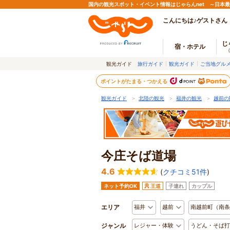
国内の観光スポット・イベント情報はじゃらんnet ～日本
こんにちは♪ゲストさん
じ
宿・ホテル
観光ガイド
旅行ガイド
観光ガイド
ご当地グル
ポイントがたまる・つかえる
観光ガイド
＞
北陸の観光
＞
福井の観光
＞
越前の
今庄そば道場
4.6
(
クチコミ51件
)
ネット予約OK
王道
子連れ
カップル
エリア
福井
越前
南越前町（南条
ジャンル
レジャー・体験
うどん・そば打