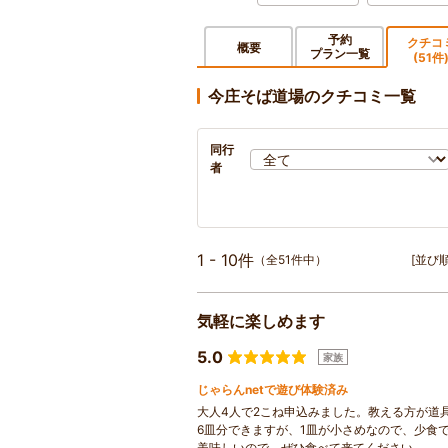
予約
クチコ
概要
プラン一覧
(51件
今庄そば道場のクチコミ一覧
同行
者
1 - 10件
（全51件中）
[並び順
気軽に楽しめます
5.0
家族
じゃらんnetで遊び体験済み
大人4人で2こね申込みました。教える方が道
6皿分できますが、1皿が小さめなので、少食
美味しいので、ぜひ食べて来てください。