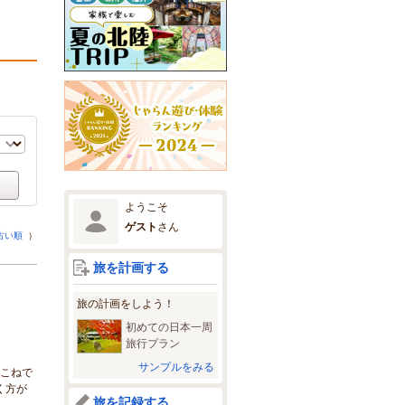
ようこそ
ゲスト
さん
古い順
）
旅を計画する
旅の計画をしよう！
初めての日本一周
旅行プラン
サンプルをみる
1こねで
く方が
旅を記録する