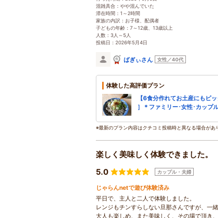
混雑具合：やや混んでいた
滞在時間：1～2時間
家族の内訳：お子様、配偶者
子どもの年齢：7～12歳、13歳以上
人数：3人～5人
投稿日：2026年5月4日
ばぎぃさん
女性／40代
体験した高評価プラン
【6食分作れてお土産にもピッ
］＊ファミリー･女性･カップ
※最新のプラン内容はクチコミ投稿時と異なる場合があ
楽しく美味しく体験できました。
5.0
カップル・夫婦
じゃらんnetで遊び体験済み
平日で、主人と二人で体験しました。
レンジもチンすらしない旦那さんですが、一
大人も楽しめ、また美味しく、その場で頂き