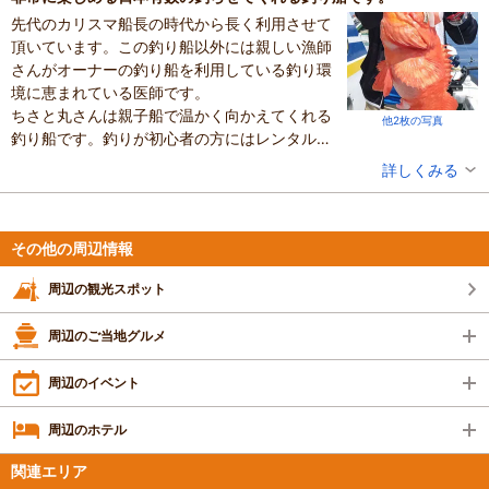
先代のカリスマ船長の時代から長く利用させて
頂いています。この釣り船以外には親しい漁師
さんがオーナーの釣り船を利用している釣り環
境に恵まれている医師です。
ちさと丸さんは親子船で温かく向かえてくれる
他2枚の写真
釣り船です。釣りが初心者の方にはレンタルタ
ックルも準備され釣り方も指導してくれます。
投稿者：
しんちゃんさん
詳しくみる
初心者の方には私も含めて高知の常連が釣りの
混雑具合：普通
お手伝いをしていますので安心して釣りに来て
滞在時間：3時間以上
設備の有無：駐車場、トイレ、休憩所
ください。
投稿日：2022年1月14日
その他の周辺情報
また、年中楽しめるように季節ごとに釣りのメ
ニューがプログラムされています。青物、ひら
周辺の観光スポット
めの落とし込みから、真鯛、イサキ、さらに深
海でのアコウ（めぬけ、ベニアコウ）、中深海
周辺のご当地グルメ
（アカムツ、クロムツ）とあらゆる分野で舟釣
り師を満足させてくれます。
周辺のイベント
船艇は遊漁船としては最大サイズで船酔いもか
なり軽減されると思います。乗合、貸切ともに
周辺のホテル
利用可能です。
関連エリア