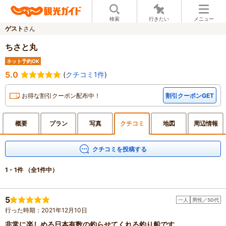
検索
行きたい
メニュー
ゲスト
さん
ちさと丸
ネット予約OK
5.0
(
クチコミ1件
)
お得な割引クーポン配布中！
割引クーポンGET
概要
プラン
写真
クチ
コミ
地図
周辺
情報
クチコミを投稿する
1 - 1件
（全1件中）
5
一人
男性／50代
行った時期：2021年12月10日
非常に楽しめる日本有数の釣らせてくれる釣り船です。