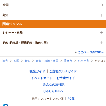
全国
高知
関連ジャンル
レジャー・体験
釣り(釣り堀・渓流釣り・海釣り等)
このページのTOPへ
観光
四国
高知
高知・須崎・南国
香南市
ちさと丸
クチコミ
観光ガイド
ご当地グルメガイド
イベントガイド
お土産ガイド
みんなの旅行記
じゃらんTOPへ
表示：
スマートフォン版
PC版