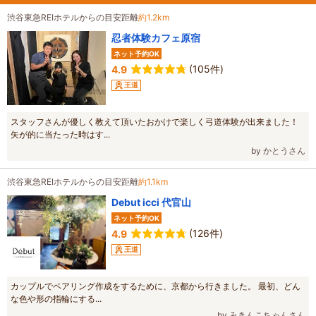
渋谷東急REIホテルからの目安距離
約1.2km
忍者体験カフェ原宿
ネット予約OK
(105件)
4.9
王道
スタッフさんが優しく教えて頂いたおかけで楽しく弓道体験が出来ました！
矢が的に当たった時はす...
by かとうさん
渋谷東急REIホテルからの目安距離
約1.1km
Debut icci 代官山
ネット予約OK
(126件)
4.9
王道
カップルでペアリング作成をするために、京都から行きました。 最初、どん
な色や形の指輪にする...
by みきんこちゃんさん