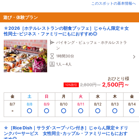
このスポットの基本情報へ
ランチタイム 11:30～15:00（L.O.14:30）
ティータイム 休業
遊び・体験プラン
お客様にはご不便をおかけいたしますが、何卒ご理解賜りますようお願い申し
☆2026［ホテルレストランの朝食ブッフェ］じゃらん限定☆女
上げます。
性同士･ビジネス・ファミリーにもにおすすめ◎
今後とも変わらぬご愛顧のほど、よろしくお願いいたします。
バイキング・ビュッフェ・ホテルレストラ
渋谷東急REIホテル
ン
レストラン ハシュハシュ
アクセス至便な渋谷駅より徒歩2分、B1Fにあるレストラン「HUSH HUSH」。
1時間30分
「Shibuya Living」をコンセプトにショッピングの合間やアフターワークな
1人～4人
ど、ご家族やご友人とカジュアルにお過ごしいただけるレストランです。渋谷
とは思えないくつろぎの空間で、大切な方との心地よいひとときをお過ごしく
おひとり様
ださい。
2,500円～
2,800円～
10%割引
金
土
日
月
火
水
木
金
8/7
8/8
8/9
8/10
8/11
8/12
8/13
8/14
☆［Rice Dish｜サラダ･スープ･パン付き］じゃらん限定☆ドリ
ンクバーサービス 女性同士･カップル・ファミリーにもにおす
すめ◎