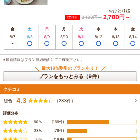
おひとり様
2,700円～
3,100円～
12%割引
金
土
日
月
火
水
木
金
8/7
8/8
8/9
8/10
8/11
8/12
8/13
8/14
※最新情報はプラン詳細画面にてご確認下さい。
最大19%割引のプランあり！
プランをもっとみる（9件）
クチコミ
4.3
総合
（283件）
評価分布
満足
60％
(169件)
やや満足
28％
(79件)
普通
6％
(18件)