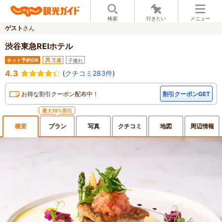
検索
行きたい
メニュー
ゲスト
さん
渋谷東急REIホテル
ネット予約OK
王道
子連れ
4.3
(
クチコミ283件
)
お得な割引クーポン配布中！
割引クーポンGET
最大19%割引
概要
プラン
写真
クチ
コミ
地図
周辺
情報