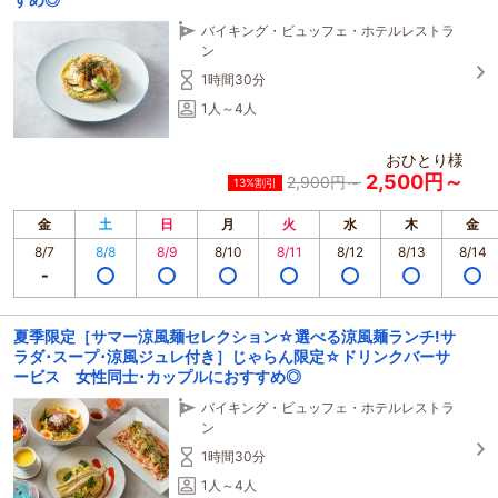
バイキング・ビュッフェ・ホテルレストラ
ン
1時間30分
1人～4人
おひとり様
2,500円～
2,900円～
13%割引
金
土
日
月
火
水
木
金
8/7
8/8
8/9
8/10
8/11
8/12
8/13
8/14
夏季限定［サマー涼風麺セレクション☆選べる涼風麺ランチ!サ
ラダ･スープ･涼風ジュレ付き］じゃらん限定☆ドリンクバーサ
ービス 女性同士･カップルにおすすめ◎
バイキング・ビュッフェ・ホテルレストラ
ン
1時間30分
1人～4人