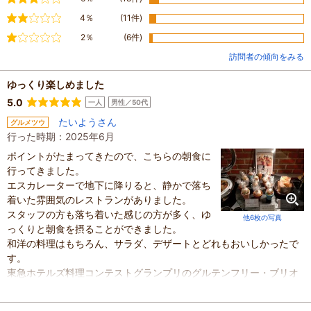
やや不満
4％
(11件)
不満
2％
(6件)
訪問者の傾向をみる
ゆっくり楽しめました
5.0
一人
男性／50代
たいようさん
グルメツウ
行った時期：2025年6月
ポイントがたまってきたので、こちらの朝食に
行ってきました。
エスカレーターで地下に降りると、静かで落ち
着いた雰囲気のレストランがありました。
スタッフの方も落ち着いた感じの方が多く、ゆ
他6枚の写真
っくりと朝食を摂ることができました。
和洋の料理はもちろん、サラダ、デザートとどれもおいしかったで
す。
東急ホテルズ料理コンテストグランプリのグルテンフリー・ブリオ
ッシュ・ノアがあったのはラッキーでした。
とてもおいしかった。7月末まであるらしいです。