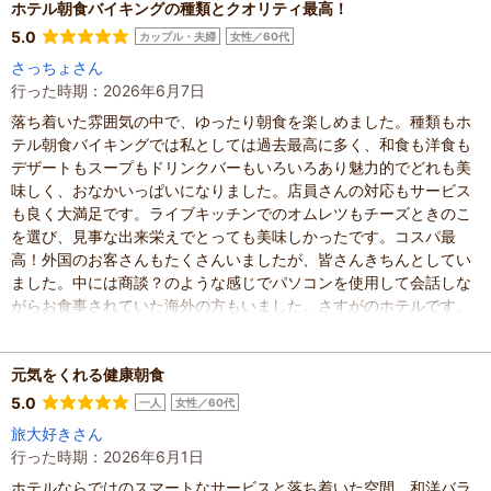
定価だと少し高く感じますが、ポイントやセールを組み合わせてま
ホテル朝食バイキングの種類とクオリティ最高！
た伺います。
5.0
カップル・夫婦
女性／60代
混雑具合
：
空いていた
さっちょさん
滞在時間
：
1～2時間
行った時期：2026年6月7日
人数
：
未設定
投稿日
落ち着いた雰囲気の中で、ゆったり朝食を楽しめました。種類もホ
：
2026年7月3日
テル朝食バイキングでは私としては過去最高に多く、和食も洋食も
デザートもスープもドリンクバーもいろいろあり魅力的でどれも美
味しく、おなかいっぱいになりました。店員さんの対応もサービス
も良く大満足です。ライブキッチンでのオムレツもチーズときのこ
を選び、見事な出来栄えでとっても美味しかったです。コスパ最
高！外国のお客さんもたくさんいましたが、皆さんきちんとしてい
ました。中には商談？のような感じでパソコンを使用して会話しな
がらお食事されていた海外の方もいました。さすがのホテルです。
渋谷での朝食バイキングは是非ここで！超お勧めです。
混雑具合
：
やや混んでいた
元気をくれる健康朝食
滞在時間
：
1～2時間
人数
：
未設定
5.0
一人
女性／60代
投稿日
：
2026年6月10日
旅大好きさん
行った時期：2026年6月1日
ホテルならではのスマートなサービスと落ち着いた空間、和洋バラ