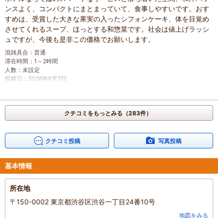
ンスよく、コンパクトにまとまっていて、食事しやすいです。おす
すめは、受賞した大きな果実の入ったシフォンケーキ、体を目覚め
させてくれるスープ、ほっとする和惣菜です。社会は値上げラッシ
ュですが、今後も是非この価格でお願いします。
混雑具合
：
普通
滞在時間
：
1～2時間
人数
：
未設定
投稿日
：
2026年6月7日
クチコミをもっとみる（283件）
クチコミ投稿
写真投稿
基本情報
所在地
〒150-0002 東京都渋谷区渋谷一丁目24番10号
地図をみる