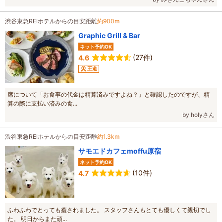
渋谷東急REIホテルからの目安距離
約900m
Graphic Grill & Bar
ネット予約OK
(27件)
4.6
王道
席について「お食事の代金は精算済みですよね？」と確認したのですが、精
算の際に支払い済みの食...
by holyさん
渋谷東急REIホテルからの目安距離
約1.3km
サモエドカフェmoffu原宿
ネット予約OK
(10件)
4.7
ふわふわでとっても癒されました。 スタッフさんもとても優しくて親切でし
た。 明日からまた頑...