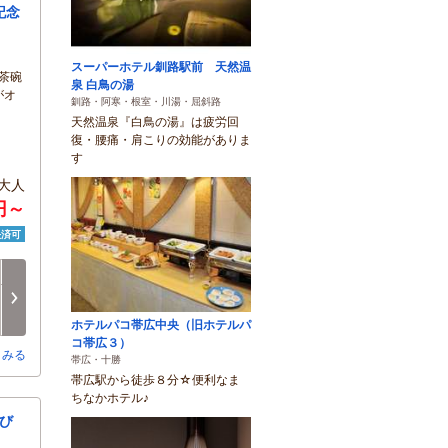
記念
スーパーホテル釧路駅前 天然温
茶碗
泉 白鳥の湯
がオ
釧路・阿寒・根室・川湯・屈斜路
天然温泉『白鳥の湯』は疲労回
復・腰痛・肩こりの効能がありま
す
大人
円～
決済可
日
月
火
水
木
金
8/16
8/17
8/18
8/19
8/20
8/21
次へ
○
×
-
-
○
○
ホテルパコ帯広中央（旧ホテルパ
コ帯広３）
とみる
帯広・十勝
帯広駅から徒歩８分☆便利なま
ちなかホテル♪
び