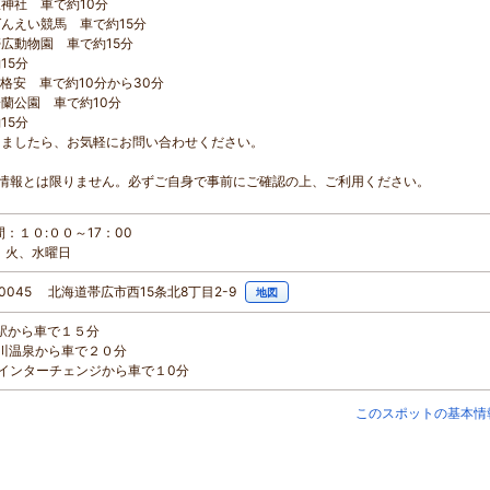
神社 車で約10分
んえい競馬 車で約15分
広動物園 車で約15分
15分
格安 車で約10分から30分
蘭公園 車で約10分
15分
りましたら、お気軽にお問い合わせください。
情報とは限りません。必ずご自身で事前にご確認の上、ご利用ください。
：１０:００～17：00
：火、水曜日
-0045 北海道帯広市西15条北8丁目2-9
地図
広駅から車で１５分
勝川温泉から車で２０分
音更インターチェンジから車で１0分
このスポットの基本情