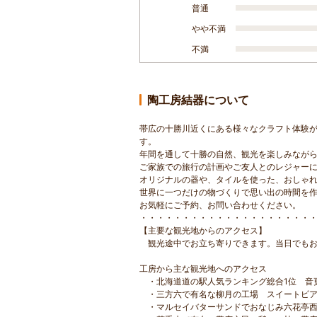
普通
やや不満
不満
陶工房結器について
帯広の十勝川近くにある様々なクラフト体験
す。
年間を通して十勝の自然、観光を楽しみなが
ご家族での旅行の計画やご友人とのレジャー
オリジナルの器や、タイルを使った、おしゃ
世界に一つだけの物づくりで思い出の時間を
お気軽にご予約、お問い合わせください。
・・・・・・・・・・・・・・・・・・・・
【主要な観光地からのアクセス】
観光途中でお立ち寄りできます。当日でもお
工房から主な観光地へのアクセス
・北海道道の駅人気ランキング総合1位 音更
・三方六で有名な柳月の工場 スイートピア
・マルセイバターサンドでおなじみ六花亭西3