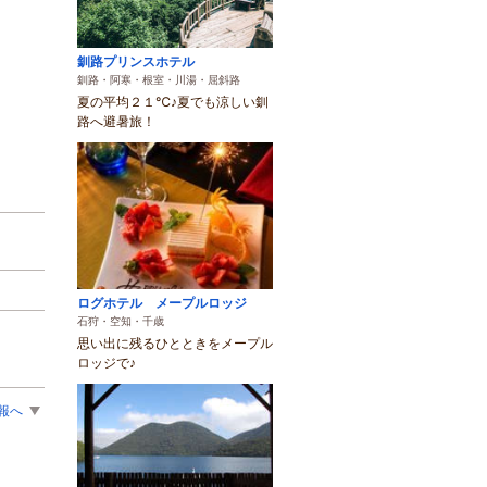
釧路プリンスホテル
釧路・阿寒・根室・川湯・屈斜路
夏の平均２１℃♪夏でも涼しい釧
路へ避暑旅！
ログホテル メープルロッジ
石狩・空知・千歳
思い出に残るひとときをメープル
ロッジで♪
報へ