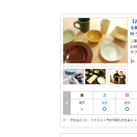
【
を
叶
ご
お
サ
金
土
日
8/7
8/8
8/9
前へ
-
○
○
○
･･･空きあり
□
･･･リクエスト予約可能な空きあり ×･