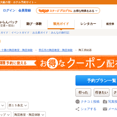
最大級の宿・ホテル予約サイト～
ログイン
会員登録
お得な特典をみる
ゃらんパック
遊び・体験
観光ガイド
レンタカー
航空券
（交通＋宿泊）
メガイド
イベントガイド
お土産ガイド
みんなの旅行記
・十勝の陶芸教室・陶芸体験
＞
帯広市の陶芸教室・陶芸体験
＞
陶工房結器
予約プラン一覧
行った
行きたい
ク
クチコミ投稿
写真
西１５条北
シェアする
メー
ップ
陶芸教室・陶芸体験