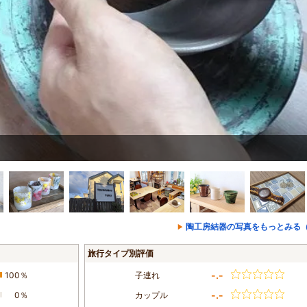
陶工房結器の写真をもっとみる（
旅行タイプ別評価
-.-
100％
子連れ
-.-
0％
カップル