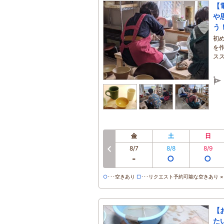
【
や
う
初
を
ス
金
土
日
8/7
8/8
8/9
前へ
-
○
○
○
･･･空きあり
□
･･･リクエスト予約可能な空きあり ×･
【
た