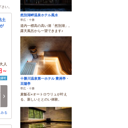
下さい。
然別湖畔温泉ホテル風水
粘土
帯広・十勝
が
道内一標高の高い湖「然別湖」。
露天風呂から一望できます♪
大人
円～
決済可
十勝川温泉第一ホテル 豊洲亭・
豆陽亭
日
帯広・十勝
月
火
水
木
金
麦飯石×オートロウリュが叶え
8/16
8/17
8/18
8/19
8/20
8/21
次へ
る、新しいととのい体験。
○
×
-
-
○
○
とみる