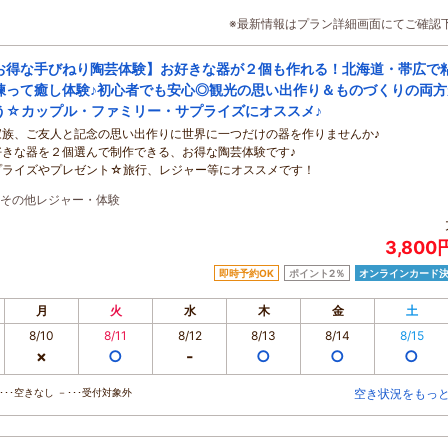
※最新情報はプラン詳細画面にてご確認
お得な手びねり陶芸体験】お好きな器が２個も作れる！北海道・帯広で
練って癒し体験♪初心者でも安心◎観光の思い出作り＆ものづくりの両方
う☆カップル・ファミリー・サプライズにオススメ♪
家族、ご友人と記念の思い出作りに世界に一つだけの器を作りませんか♪
好きな器を２個選んで制作できる、お得な陶芸体験です♪
プライズやプレゼント☆旅行、レジャー等にオススメです！
その他レジャー・体験
3,800
即時予約OK
ポイント2％
オンラインカード
月
火
水
木
金
土
8/10
8/11
8/12
8/13
8/14
8/15
×
○
-
○
○
○
･･空きなし －･･･受付対象外
空き状況をもっ