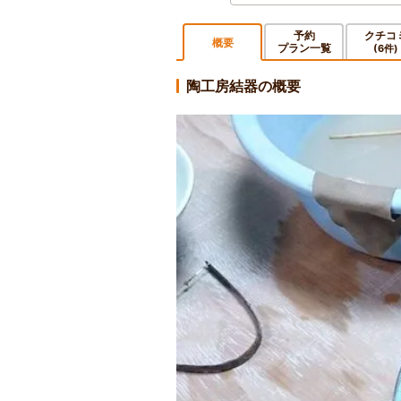
予約
クチコ
概要
プラン一覧
(6件)
陶工房結器の概要