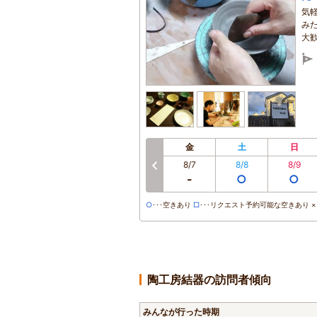
気
み
大
金
土
日
8/7
8/8
8/9
前へ
-
○
○
○
･･･空きあり
□
･･･リクエスト予約可能な空きあり ×･
陶工房結器の訪問者傾向
みんなが行った時期