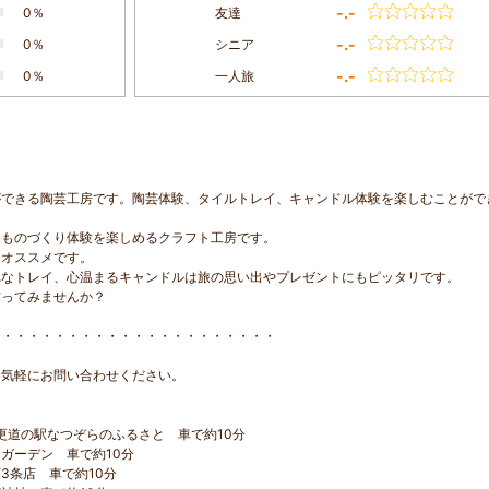
-.-
0％
友達
-.-
0％
シニア
-.-
0％
一人旅
ができる陶芸工房です。陶芸体験、タイルトレイ、キャンドル体験を楽しむことがで
らものづくり体験を楽しめるクラフト工房です。
にオススメです。
れなトレイ、心温まるキャンドルは旅の思い出やプレゼントにもピッタリです。
作ってみませんか？
・・・・・・・・・・・・・・・・・・・・・・
気軽にお問い合わせください。
道の駅なつぞらのふるさと 車で約10分
ガーデン 車で約10分
条店 車で約10分