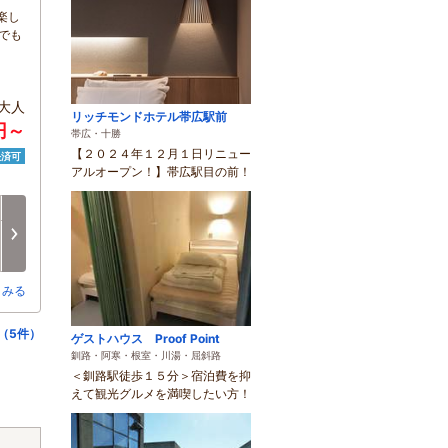
楽し
でも
大人
リッチモンドホテル帯広駅前
0円～
帯広・十勝
【２０２４年１２月１日リニュー
決済可
アルオープン！】帯広駅目の前！
日
月
火
水
木
金
8/16
8/17
8/18
8/19
8/20
8/21
次へ
○
×
-
-
□
○
とみる
（5件）
ゲストハウス Proof Point
釧路・阿寒・根室・川湯・屈斜路
＜釧路駅徒歩１５分＞宿泊費を抑
えて観光グルメを満喫したい方！