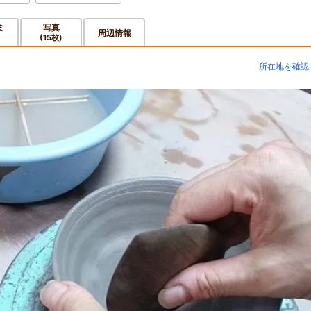
ミ
写真
周辺情報
(15枚)
所在地を確認