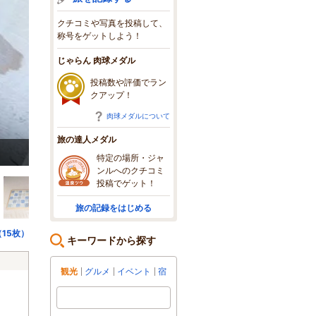
クチコミや写真を投稿して、
称号をゲットしよう！
じゃらん 肉球メダル
投稿数や評価でラン
クアップ！
肉球メダルについて
旅の達人メダル
作品見本
特定の場所・ジャ
ンルへのクチコミ
投稿でゲット！
旅の記録をはじめる
15枚）
キーワードから探す
観光
グルメ
イベント
宿