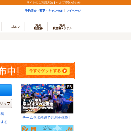
サイトのご利用方法
ヘルプ/問い合わせ
予約照会・変更・キャンセル
マイページ
海外
海外
ゴルフ
航空券
航空券+ホテル
リップ
投稿
チームラボ沖縄で共創を体験！
ルする