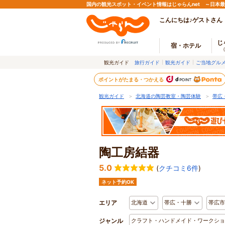
国内の観光スポット・イベント情報はじゃらんnet ～日本
こんにちは♪ゲストさん
じ
宿・ホテル
観光ガイド
旅行ガイド
観光ガイド
ご当地グル
ポイントがたまる・つかえる
観光ガイド
＞
北海道の陶芸教室・陶芸体験
＞
帯広
陶工房結器
5.0
(
クチコミ6件
)
ネット予約OK
エリア
北海道
帯広・十勝
帯広市
ジャンル
クラフト・ハンドメイド・ワークショ