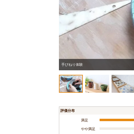
手びねり体験
評価分布
満足
やや満足