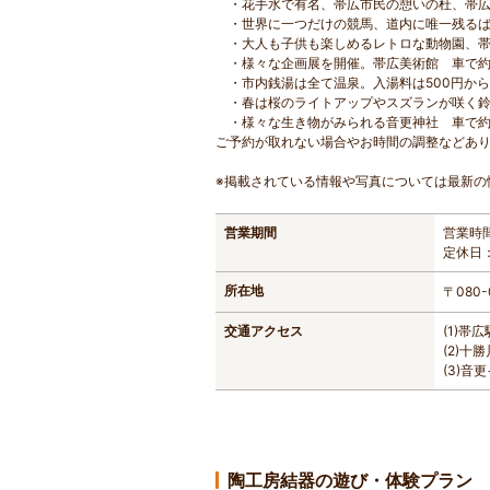
・花手水で有名、帯広市民の憩いの杜、帯広
・世界に一つだけの競馬、道内に唯一残るば
・大人も子供も楽しめるレトロな動物園、帯
・様々な企画展を開催。帯広美術館 車で約
・市内銭湯は全て温泉。入湯料は500円から
・春は桜のライトアップやスズランが咲く鈴
・様々な生き物がみられる音更神社 車で約
ご予約が取れない場合やお時間の調整などあ
※掲載されている情報や写真については最新の
営業期間
営業時間
定休日
所在地
〒080
交通アクセス
(1)帯
(2)十
(3)
陶工房結器の遊び・体験プラン