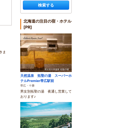
検索する
北海道の注目の宿・ホテル
[PR]
きま
天然温泉 拓聖の湯 スーパーホ
テルPremier帯広駅前
帯広・十勝
男女別拓聖の湯 夜通し営業して
おります♪