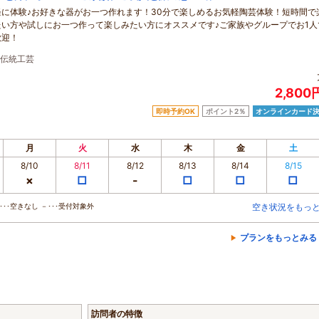
軽に体験♪お好きな器がお一つ作れます！30分で楽しめるお気軽陶芸体験！短時間で
たい方や試しにお一つ作って楽しみたい方にオススメです♪ご家族やグループでお1人
歓迎！
伝統工芸
2,80
即時予約OK
ポイント2％
オンラインカード
月
火
水
木
金
土
8/10
8/11
8/12
8/13
8/14
8/15
×
□
-
□
□
□
･･空きなし －･･･受付対象外
空き状況をもっ
プランをもっとみる
訪問者の特徴