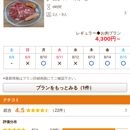
6時間
2人～9人
レギュラー◆お肉プラン
4,300円～
土
日
月
火
水
木
金
土
8/8
8/9
8/10
8/11
8/12
8/13
8/14
8/15
※最新情報はプラン詳細画面にてご確認下さい。
プランをもっとみる（1件）
クチコミ
4.5
総合
（22件）
評価分布
満足
82％
(18件)