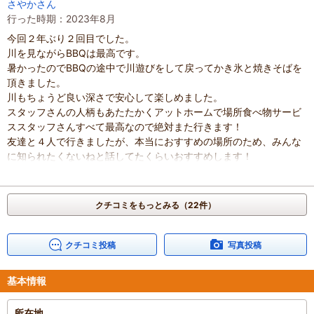
さやかさん
餌の付け方や釣り方も教えてくれ、水槽のようなイケスなので横か
行った時期：2023年8月
ら餌をたべるところや、魚の様子もみられ楽しかった。
今回２年ぶり２回目でした。
子供たちはマスをつり、塩焼きにしてもらいたべてました！
川を見ながらBBQは最高です。
雨でも遊べる屋根付きスペースでは卓球や的当て、バスケもでき
暑かったのでBBQの途中で川遊びをして戻ってかき氷と焼きそばを
て、かき氷食べ放題タイムもあり、雨を忘れて楽しく過ごせまし
頂きました。
た。
川もちょうど良い深さで安心して楽しめました。
アットホームな雰囲気でした。
スタッフさんの人柄もあたたかくアットホームで場所食べ物サービ
水回りやお手洗いは清潔な感じでした。
ススタッフさんすべて最高なので絶対また行きます！
駐車場もすぐ近くで、場所もわかりやすかった。
友達と４人で行きましたが、本当におすすめの場所のため、みんな
文句なしの大満足です！！
に知られたくないねと話してたくらいおすすめします！
混雑具合
：
普通
またお願いします！
滞在時間
：
3時間以上
家族の内訳
：
お子様、
配偶者、
混雑具合
：
普通
子どもの年齢
：
4～6歳、
7～12歳、
滞在時間
：
3時間以上
クチコミをもっとみる（22件）
人数
：
3人～5人
人数
：
3人～5人
投稿日
：
2024年11月1日
投稿日
：
2023年8月28日
クチコミ投稿
写真投稿
基本情報
所在地