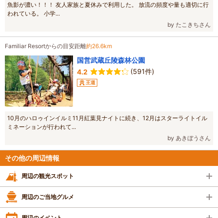
魚影が濃い！！！ 友人家族と夏休みで利用した。 放流の頻度や量も適切に行
われている。 小学...
by たこきちさん
Familiar Resortからの目安距離
約26.6km
国営武蔵丘陵森林公園
(591件)
4.2
王道
10月のハロゥインイルミ11月紅葉見ナイトに続き、12月はスターライトイル
ミネーションが行われて...
by あきぼうさん
その他の周辺情報
周辺の観光スポット
周辺のご当地グルメ
周辺のイベント