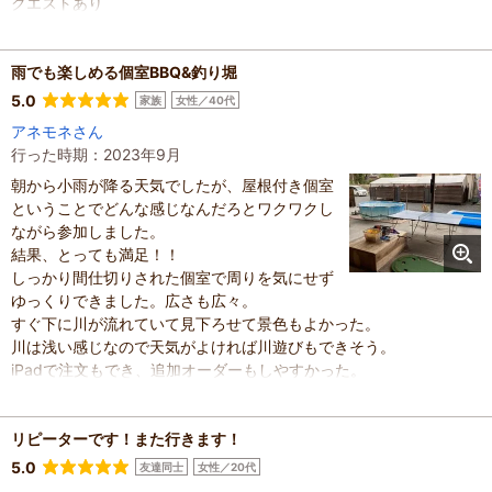
クエストあり
近いうちにまた伺います
混雑具合
：
やや空いていた
雨でも楽しめる個室BBQ&釣り堀
滞在時間
：
3時間以上
家族の内訳
：
お子様、
配偶者、
その他
5.0
家族
女性／40代
子どもの年齢
：
13歳以上
アネモネさん
人数
：
6人～9人
行った時期：2023年9月
投稿日
：
2025年8月21日
朝から小雨が降る天気でしたが、屋根付き個室
ということでどんな感じなんだろとワクワクし
ながら参加しました。
結果、とっても満足！！
しっかり間仕切りされた個室で周りを気にせず
ゆっくりできました。広さも広々。
すぐ下に川が流れていて見下ろせて景色もよかった。
川は浅い感じなので天気がよければ川遊びもできそう。
iPadで注文もでき、追加オーダーもしやすかった。
貸し出しのトングや調味料は清潔できれいでした。
グリル？も火力もよく、良く焼けました。
お肉やサイドメニューもおいしかった。
リピーターです！また行きます！
食べたあと、雨だから何しようかなーというところですが、
5.0
友達同士
女性／20代
大きいイケスでマス釣りをさせてくれました。