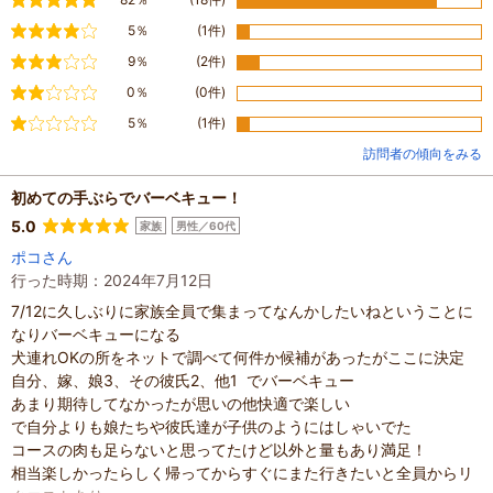
やや満足
5％
(1件)
普通
9％
(2件)
やや不満
0％
(0件)
不満
5％
(1件)
訪問者の傾向をみる
初めての手ぶらでバーベキュー！
5.0
家族
男性／60代
ポコさん
行った時期：2024年7月12日
7/12に久しぶりに家族全員で集まってなんかしたいねということに
なりバーベキューになる
犬連れOKの所をネットで調べて何件か候補があったがここに決定
自分、嫁、娘3、その彼氏2、他1 でバーベキュー
あまり期待してなかったが思いの他快適で楽しい
で自分よりも娘たちや彼氏達が子供のようにはしゃいでた
コースの肉も足らないと思ってたけど以外と量もあり満足！
相当楽しかったらしく帰ってからすぐにまた行きたいと全員からリ