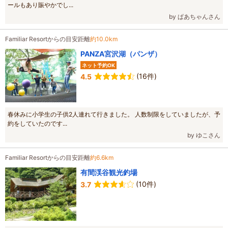
ールもあり賑やかでし...
by ぱあちゃんさん
Familiar Resortからの目安距離
約10.0km
PANZA宮沢湖（パンザ）
ネット予約OK
(16件)
4.5
春休みに小学生の子供2人連れて行きました。 人数制限をしていましたが、予
約をしていたのです...
by ゆこさん
Familiar Resortからの目安距離
約6.6km
有間渓谷観光釣場
(10件)
3.7