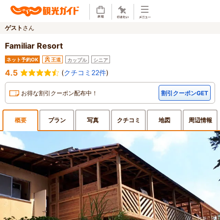
ゲスト
さん
Familiar Resort
ネット予約OK
王道
カップル
シニア
4.5
(
クチコミ22件
)
お得な割引クーポン配布中！
割引クーポンGET
概要
プラン
写真
クチ
コミ
地図
周辺
情報