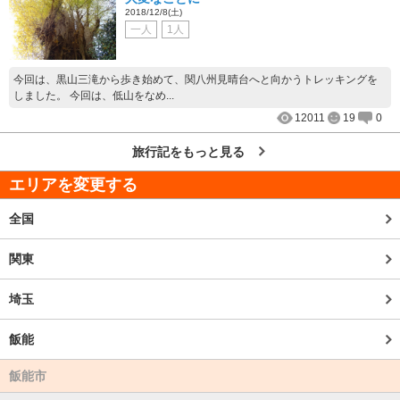
2018/12/8(土)
一人
1人
今回は、黒山三滝から歩き始めて、関八州見晴台へと向かうトレッキングを
しました。 今回は、低山をなめ...
12011
19
0
旅行記をもっと見る
エリアを変更する
全国
関東
埼玉
飯能
飯能市