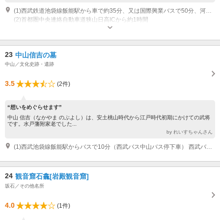
(1)西武鉄道池袋線飯能駅から車で約35分、又は国際興業バスで50分、河又名栗湖入口下車、徒歩3分
(2)首都圏中央連絡自動車道狭山日高ICから約1時間
開園時間：8：00～18：00 休園日：無休 ※天候不順及び、災害時は閉鎖
23
中山信吉の墓
中山／文化史跡・遺跡
3.5
(2件)
“想いをめぐらせます”
中山 信吉（なかやま のぶよし）は、安土桃山時代から江戸時代初期にかけての武将
です。水戸藩附家老でした...
by れいすちゃんさん
(1)西武池袋線飯能駅からバスで10分（西武バス中山バス停下車） 西武バス中山バス停から徒歩で5分
24
観音窟石龕[岩殿観音窟]
坂石／その他名所
4.0
(1件)