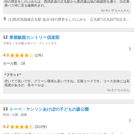
峠の歴史をしのぶみちは、西武鉄道の正丸駅から奥武蔵山地の稜線部を通り、白石車
庫バス停に至る健脚向きの...
by れいすちゃんさん
(1)西武池袋線正丸駅 徒歩 峠の歴史をしのぶみち 正丸駅?正丸峠?旧正丸峠?虚空蔵峠?刈場坂峠?横瀬町・大野峠?ときがわ町・高篠峠?白石峠?東秩父村・白石車庫バス停
12
東都飯能カントリー倶楽部
下赤工／その他スポーツ・フィットネス
4.0
(1件)
ホール数：18
“フラット”
空いてて良いです。グリーン環境も良いですね。丘陵コースです。コース全体には高
低差があるが、各ホールは...
by むーちゃさん
13
トーベ・ヤンソンあけぼの子どもの森公園
阿須／公園・庭園
4.2
(312件)