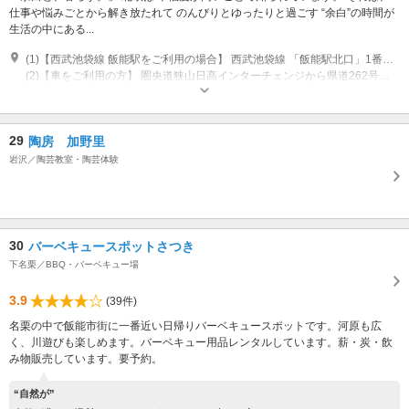
仕事や悩みごとから解き放たれて のんびりとゆったりと過ごす “余白”の時間が
生活の中にある...
(1)【西武池袋線 飯能駅をご利用の場合】 西武池袋線 「飯能駅北口」1番乗場より 「メッツァ」行き直行バス（国際興業・西武バス・イーグルバス運行）及び 「メッツァ経由武蔵高萩駅」行き路線バス（イーグルバス運行）、 メッツァ停留所下車（所要時間約13分）
(2)【車をご利用の方】 圏央道狭山日高インターチェンジから県道262号線経由約5.4km 圏央道青梅インターチェンジから県道218号線経由約11km 飯能駅北口から宮沢湖入り口まで約3.2km ※カーナビゲーションシステムをご利用の場合は、「メッツァ駐車場」入口となる「宮沢27-44」とご入力いただくのがおすすめです。
営業時間：平日10:00～18:00、土日祝10:00～19:00 ※施設・店舗ごとに異
なるため詳細は公式サイトをご覧ください
29
陶房 加野里
岩沢／陶芸教室・陶芸体験
30
バーベキュースポットさつき
下名栗／BBQ・バーベキュー場
3.9
(39件)
名栗の中で飯能市街に一番近い日帰りバーベキュースポットです。河原も広
く、川遊びも楽しめます。バーベキュー用品レンタルしています。薪・炭・飲
み物販売しています。要予約。
“自然が”