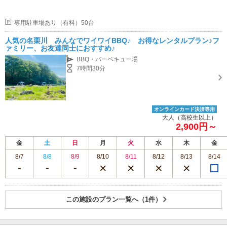
専用駐車場あり（有料）50台
人気の名栗川 みんなでワイワイBBQ♪ お得なレンタルプラン♪フ
ァミリー、お友達同士におすすめ♪
BBQ・バーベキュー場
7時間30分
オンラインカード決済専用
大人（高校生以上）
2,900円～
金
土
日
月
火
水
木
金
8/7
8/8
8/9
8/10
8/11
8/12
8/13
8/14
この施設のプラン一覧へ（1件）