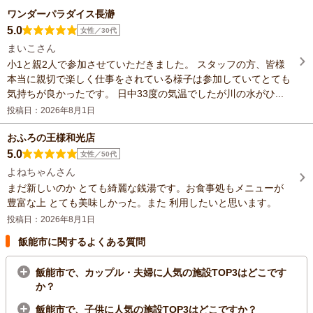
ワンダーパラダイス長瀞
5.0
女性／30代
まいこさん
小1と親2人で参加させていただきました。 スタッフの方、皆様
本当に親切で楽しく仕事をされている様子は参加していてとても
気持ちが良かったです。 日中33度の気温でしたが川の水がひ...
投稿日：2026年8月1日
おふろの王様和光店
5.0
女性／50代
よねちゃんさん
まだ新しいのか とても綺麗な銭湯です。お食事処もメニューが
豊富な上 とても美味しかった。また 利用したいと思います。
投稿日：2026年8月1日
飯能市に関するよくある質問
飯能市で、カップル・夫婦に人気の施設TOP3はどこです
か？
飯能市で、子供に人気の施設TOP3はどこですか？