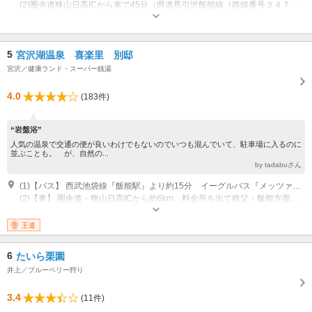
(2)圏央道狭山日高ICから車で45分（県道馬引沢飯能線（路線番号３４７） 国道２９９号 県道飯能下名栗線（路線番号７０） を経由）
休業：■年末年始■雨天時・増水時
5
宮沢湖温泉 喜楽里 別邸
宮沢／健康ランド・スーパー銭湯
4.0
(183件)
“岩盤浴”
人気の温泉で交通の便が良いわけでもないのでいつも混んでいて、駐車場に入るのに
並ぶことも。 が、自然の...
by tadabuさん
(1)【バス】 西武池袋線『飯能駅』より約15分 イーグルバス『メッツァ』下車 ※バス停『メッツァ』から店舗まで徒歩150m（約5分）
(2)【車】 圏央道・狭山日高ICから約6km。料金所を出て秩父・飯能方面へ。
営業時間：9:00～23:00 最終受付22時 ※営業時間が変更になっている場合
がございます。詳細は店舗までお問い合わせください。
王道
6
たいら栗園
井上／ブルーベリー狩り
3.4
(11件)