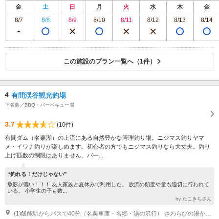
金
土
日
月
火
水
木
金
8/7
8/8
8/9
8/10
8/11
8/12
8/13
8/14
この施設のプラン一覧へ（1件）
4
有間渓谷観光釣場
下名栗／BBQ・バーベキュー場
3.7
(10件)
有間ダム（名栗湖）の上流にある自然豊かな管理釣り場。ニジマス釣りヤマ
メ・イワナ釣りが楽しめます。初心者の方でもニジマス釣りなら大丈夫。釣り
上げ匹数の制限はありません。バー...
“釣れる！だけじゃない”
魚影が濃い！！！ 友人家族と夏休みで利用した。 放流の頻度や量も適切に行われて
いる。 小学生の子も数...
by たこきちさん
(1)飯能駅からバスで40分（名栗車庫・名郷・湯の沢行） さわらびの湯から徒歩で40分