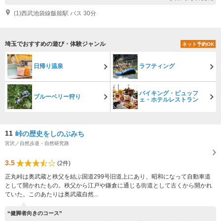
(1)西武池袋線飯能駅 バス 30分
埼玉でおすすめの遊び・体験ジャンル
ネット予約OK
日帰り温泉
ラフティング
バイキング・ビュッフ
ブルーベリー狩り
ェ・ホテルレストラン
11
峠の歴史をしのぶみち
宮沢／自然歩道・自然研究路
3.5
(2件)
正丸峠は奥武蔵と秩父を結ぶ国道299号旧道上にあり、昭和になって自動車道
として開かれたもの。秩父から江戸や鎌倉に通じる街道として古くから開かれ
ていた。このあたりは奥武蔵自然...
“健脚者向きのコース”