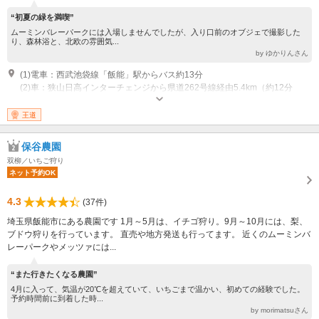
“初夏の緑を満喫”
ムーミンバレーパークには入場しませんでしたが、入り口前のオブジェで撮影した
り、森林浴と、北欧の雰囲気...
by ゆかりんさん
(1)電車：西武池袋線「飯能」駅からバス約13分
(2)車：狭山日高インターチェンジから県道262号線経由5.4km（約12分
開園時間：平日 10：00～17：00 土日祝 10：00～18：00 ※イ
ベント等により変動あり
王道
保谷農園
双柳／いちご狩り
ネット予約OK
4.3
(37件)
埼玉県飯能市にある農園です 1月～5月は、イチゴ狩り。9月～10月には、梨、
ブドウ狩りを行っています。 直売や地方発送も行ってます。 近くのムーミンバ
レーパークやメッツァには...
“また行きたくなる農園”
4月に入って、気温が20℃を超えていて、いちごまで温かい、初めての経験でした。
予約時間前に到着した時...
by morimatsuさん