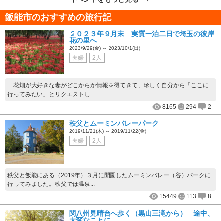
飯能市のおすすめの旅行記
２０２３年９月末 実質一泊二日で埼玉の彼岸
花の里へ
2023/9/29(金) ～ 2023/10/1(日)
夫婦
2人
花畑が大好きな妻がどこからか情報を得てきて、珍しく自分から「ここに
行ってみたい」とリクエストし...
8165
294
2
秩父とムーミンバレーパーク
2019/11/21(木) ～ 2019/11/22(金)
夫婦
2人
秩父と飯能にある（2019年）３月に開園したムーミンバレー（谷）パークに
行ってみました。秩父では温泉...
15449
113
8
関八州見晴台へ歩く（黒山三滝から） 途中、
大変なことに