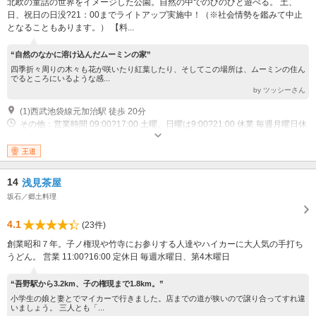
北欧の童話の世界をイメージした公園。自然の中でのびのびと遊べる。 土、
日、祝日の日没?21：00までライトアップ実施中！（※社会情勢を鑑みて中止
となることもあります。） 【料...
“自然のなかに溶け込んだムーミンの家”
四季折々周りの木々も花が咲いたり紅葉したり、そしてこの場所は、ムーミンの住ん
でるところにいるような感...
by ツッシーさん
(1)西武池袋線元加治駅 徒歩 20分
その他：営業時間 09:00?17:00 土曜、日曜は9:00?21:00 休業 毎週月曜日休
園（月曜日が祝日のときは，その翌日）年末年始(12/28?1/4)
王道
14
浅見茶屋
坂石／郷土料理
4.1
(23件)
創業昭和７年。子ノ権現や竹寺にお参りする人達やハイカーに大人気の手打ち
うどん。 営業 11:00?16:00 定休日 毎週水曜日、第4木曜日
“吾野駅から3.2km、子の権現まで1.8km。”
小学生の娘と妻とでマイカーで行きました。店までの道が狭いので譲り合ってすれ違
いましょう。 三人とも「...