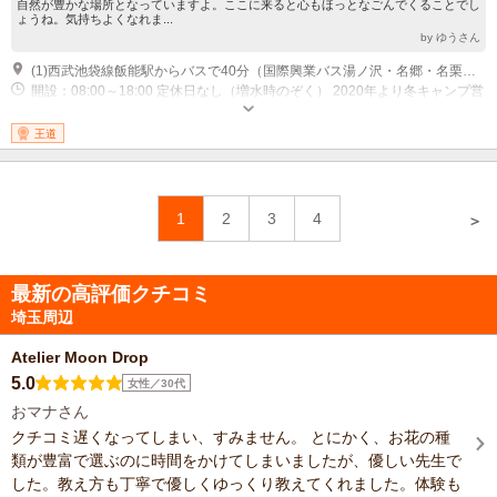
自然が豊かな場所となっていますよ。ここに来ると心もほっとなごんでくることでし
ょうね。気持ちよくなれま...
by ゆうさん
(1)西武池袋線飯能駅からバスで40分（国際興業バス湯ノ沢・名郷・名栗車庫行。市場バス停下車） 市場バス停からその他で（バス停目の前）
開設：08:00～18:00 定休日なし（増水時のぞく） 2020年より冬キャンプ営
業も始めました。
王道
1
2
3
4
＞
最新の高評価クチコミ
埼玉周辺
Atelier Moon Drop
5.0
女性／30代
おマナさん
クチコミ遅くなってしまい、すみません。 とにかく、お花の種
類が豊富で選ぶのに時間をかけてしまいましたが、優しい先生で
した。教え方も丁寧で優しくゆっくり教えてくれました。体験も