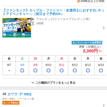
季節により変動）
3100人
以上が体験
近隣駐車場あり（有料）1000台 平日：最初の２時間無料／１日1000円、土日祝：１日1500円
【ファンモック】カップル・ファミリー・友達同士におすすめ♪ネッ
トアドベンチャー♪♪（前日まで予約OK）
アスレチック(フィールドアスレチック等)
1時間
オンラインカード決済専用
体験（18歳以上）
2,300円～
金
土
日
月
火
水
木
金
8/7
8/8
8/9
8/10
8/11
8/12
8/13
8/14
この施設のプランをもっと見る
16
カワラ･デ･BBQ
赤沢／BBQ・バーベキュー場
ネット予約OK