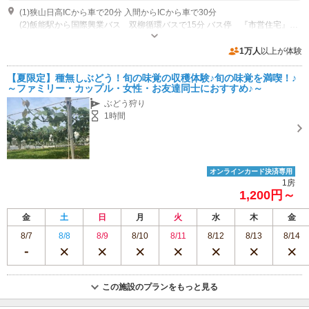
(1)狭山日高ICから車で20分 入間からICから車で30分
(2)飯能駅から国際興業バス 双柳循環バスで15分 バス停 『市営住宅』から徒歩10分 飯能駅からタクシーで15分
専用駐車場あり（無料）15台 大型バス2台 ＊大型バスは予約
1万人
以上が体験
【夏限定】種無しぶどう！旬の味覚の収穫体験♪旬の味覚を満喫！♪
～ファミリー・カップル・女性・お友達同士におすすめ♪～
ぶどう狩り
1時間
オンラインカード決済専用
1房
1,200円～
金
土
日
月
火
水
木
金
8/7
8/8
8/9
8/10
8/11
8/12
8/13
8/14
この施設のプランをもっと見る