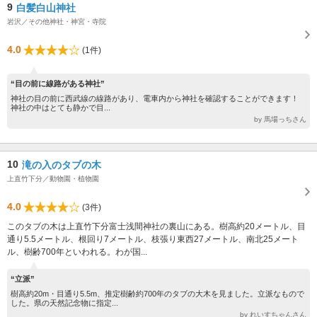
9
白髪白山神社
岩沢／その他神社・神宮・寺院
4.0
(1件)
“目の前に線路がある神社”
神社の目の前に西武線の線路があり、電車内から神社を確認することができます！
神社の中はとても静かで目...
by 馬場っちさん
10
滝の入のタブの木
上直竹下分／動物園・植物園
4.0
(3件)
このタブの木は上直竹下分富士浅間神社の裏山にある。樹高約20メートル、目
通り5.5メートル、根回り7メートル、枝張り東西27メートル、南北25メート
ル、樹齢700年といわれる。わが国...
“立派”
樹高約20m・目通り5.5m、推定樹齢約700年のタブの大木を見ました。立派なもので
した。県の天然記念物に指定...
by れいすちゃんさん