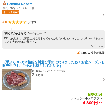
Familiar Resort
赤沢／BBQ・バーベキュー場
ネット予約OK
4.5
(22件)
“初めての手ぶらでバーベキュー！”
7/12に久しぶりに家族全員で集まってなんかしたいねということになりバーベキュー
になる 犬連れOKの所をネ...
by ポコさん
4400人
以上が体験
《手ぶらBBQ)本格的な川遊び季節になりましたね！お盆シーズンも
販売中です。ご予約お待ちしております
BBQ・バーベキュー場
6時間
現地決済可
レギュラー◆お肉プラン
4,300円～