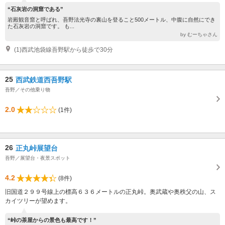
“石灰岩の洞窟である”
岩殿観音窟と呼ばれ、吾野法光寺の裏山を登ること500メートル、中腹に自然にでき
た石灰岩の洞窟です。 も...
by むーちゃさん
(1)西武池袋線吾野駅から徒歩で30分
25
西武鉄道西吾野駅
吾野／その他乗り物
2.0
(1件)
26
正丸峠展望台
吾野／展望台・夜景スポット
4.2
(8件)
旧国道２９９号線上の標高６３６メートルの正丸峠。奥武蔵や奥秩父の山、ス
カイツリーが望めます。
“峠の茶屋からの景色も最高です！”