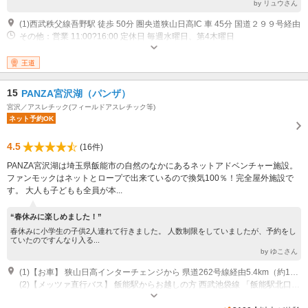
by リュウさん
(1)西武秩父線吾野駅 徒歩 50分 圏央道狭山日高IC 車 45分 国道２９９号経由
その他：営業 11:00?16:00 定休日 毎週水曜日、第4木曜日
王道
15
PANZA宮沢湖（パンザ）
宮沢／アスレチック(フィールドアスレチック等)
ネット予約OK
4.5
(16件)
PANZA宮沢湖は埼玉県飯能市の自然のなかにあるネットアドベンチャー施設。
ファンモックはネットとロープで出来ているので換気100％！完全屋外施設で
す。 大人も子どもも全員が本...
“春休みに楽しめました！”
春休みに小学生の子供2人連れて行きました。 人数制限をしていましたが、予約をし
ていたのですんなり入る...
by ゆこさん
(1)【お車】 狭山日高インターチェンジから 県道262号線経由5.4km（約12分） 飯能駅北口から宮沢湖入り口まで約3km （約10分） 【近隣駐車場】 メッツァビレッジ駐車場をご利用ください。
(2)【メッツァ直行バス】 飯能駅からお越しの方 西武池袋線 「飯能駅北口」1番乗場より 「メッツァ」行き直行バス （国際興業・西武バス運行）及び 「メッツァ経由武蔵高萩駅」行き路線バス （イーグルバス運行） メッツァ停留所（旧 宮沢湖停留所） 下車（所要時間約13分）
オープン：10:00（受付開始9:30） クローズ：16:00（選択されるコース・