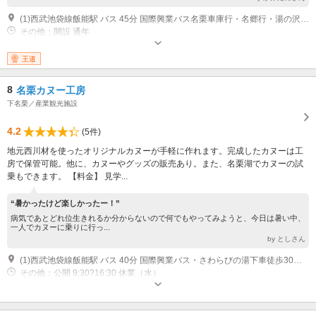
(1)西武池袋線飯能駅 バス 45分 国際興業バス名栗車庫行・名郷行・湯の沢行 連慶橋バス停下車 連慶橋 徒歩 7分 関越自動車道 車 80分 「川越」「鶴ヶ島」インターより約１時間２０分。 中央自動車道 車 80分 「八王子」インターより青梅経由で約１時間２０分。 圏央道青梅IC 車 40分 圏央道狭山日高ＩＣ 車 40分 県道馬引沢飯能線（347号）、国道２９９号、県道飯能下名栗線（70）を経由
その他：開設 通年
王道
8
名栗カヌー工房
下名栗／産業観光施設
4.2
(5件)
地元西川材を使ったオリジナルカヌーが手軽に作れます。完成したカヌーは工
房で保管可能。他に、カヌーやグッズの販売あり。また、名栗湖でカヌーの試
乗もできます。 【料金】 見学...
“暑かったけど楽しかったー！”
病気であとどれ位生きれるか分からないので何でもやってみようと、今日は暑い中、
一人でカヌーに乗りに行っ...
by としさん
(1)西武池袋線飯能駅 バス 40分 国際興業バス・さわらびの湯下車徒歩30分 さわらびの湯 徒歩 30分
その他：公開 9:30?16:30 休業（水）