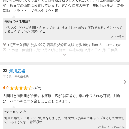
青少年から大人まで通年で自然体験活動を行える施設です。埼玉県西部の飯
能・秩父間の山間に位置しています。豊かな自然の中で、集団宿泊生活、野外
活動、クラフト、プラネタリウム鑑...
“勉強できる場所”
プリネタリウムの利用とキャンプをしに行きました 施設も宿泊できるようになって
いるようでしたので便利で...
by 0naさん
(1)芦ケ久保駅 徒歩 90分 西武秩父線正丸駅 徒歩 90分 4km 入山コース(大蔵山、正丸峠経由) 国道299号 車 国道299号、正丸トンネル秩父側の信号を県道青梅秩父線（53号）を名栗、青梅方面へ4km
その他：休館日（月)?7月?8月は無休 年末年始12月29日?1月3日休業
22
河川広場
下名栗／その他名所
4.0
(4件)
入間川と有間川が合流する河原に広がる広場で、車の乗り入れも可能。川遊
び、バーベキューを楽しむこともできます。
“デイキャンプ”
河川広場でデイキャンプ利用をしました。地元の方が共同でキャンプ場として運営し
ているそうです。青野原オ...
by れいすちゃんさん