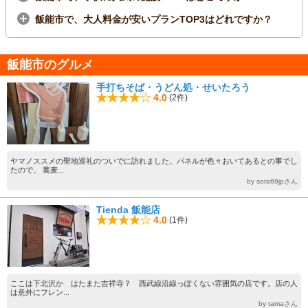
飯能市で、大人料金が安いプランTOP3はどれですか？
飯能市のグルメ
手打ちそば・うどん処・せいたろう
4.0
(2件)
ヤマノススメの聖地巡礼のついでに訪れました。パネルが色々おいてあるとの事でし
たので。 蕎麦...
by sora69jpさん
Tienda 飯能店
4.0
(1件)
ここは下北沢か はたまた吉祥寺？ 西武線沿線っぽくない雰囲気の店です。店の人
は意外にフレン...
by tamaさん