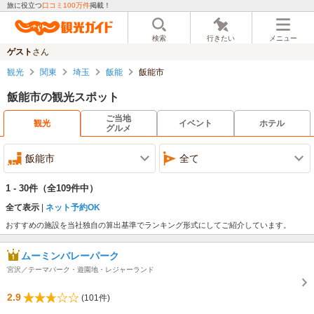
旅に役立つ
口コミ100万件
掲載！
検索
行きたい
メニュー
ゲスト
さん
観光
関東
埼玉
飯能
飯能市
飯能市の観光スポット
ご当地
観光
イベント
ホテル
グルメ
飯能市
全て
1 - 30件
（全109件中）
全て表示
ネット予約OK
おすすめの施設を当社独自の算出基準でランキング形式にしてご紹介しています。
ムーミンバレーパーク
宮沢／テーマパーク・遊園地・レジャーランド
2.9
(101件)