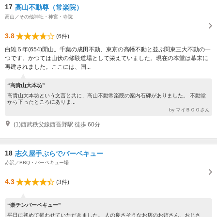
17
高山不動尊（常楽院）
高山／その他神社・神宮・寺院
3.8
(6件)
白雉５年(654)開山。千葉の成田不動、東京の高幡不動と並ぶ関東三大不動の一
つです。かつては山伏の修験道場として栄えていました。現在の本堂は幕末に
再建されました。ここには、国...
“高貴山大本坊”
高貴山大本坊という文言と共に、高山不動常楽院の案内石碑がありました。 不動堂
から下ったところにありま...
by マイＢＯＯさん
(1)西武秩父線西吾野駅 徒歩 60分
18
志久屋手ぶらでバーベキュー
赤沢／BBQ・バーベキュー場
4.3
(3件)
“楽チンバーベキュー”
平日に初めて伺わせていただきました。 人の良さそうなお店のお姉さん、おじさ