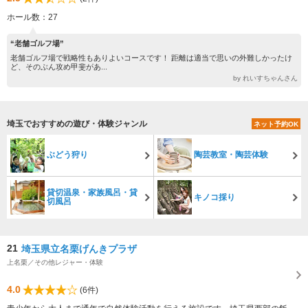
ホール数：27
“老舗ゴルフ場”
老舗ゴルフ場で戦略性もありよいコースです！ 距離は適当で思いの外難しかったけ
ど、そのぶん攻め甲斐があ...
by れいすちゃんさん
埼玉でおすすめの遊び・体験ジャンル
ネット予約OK
ぶどう狩り
陶芸教室・陶芸体験
貸切温泉・家族風呂・貸
キノコ採り
切風呂
21
埼玉県立名栗げんきプラザ
上名栗／その他レジャー・体験
4.0
(6件)