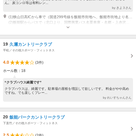
ん。 炭コンロ等は有料レン...
by きよ３さん
(1)狭山日高ICから車で（国道299号線を飯能市街地へ、飯能市街地より名栗方面へ直進約10km)
(2)飯能駅からバスで（北口より、国際興業バス名栗車庫・名郷・上赤沢行き) 茶内バス停から徒歩で１分
営業：4月～11月 9:00～17:00 ストアーは通年営業。バーベキュー＆川遊び
は4月～11月営業。
19
久邇カントリークラブ
平松／その他スポーツ・フィットネス
4.0
(3件)
ホール数：18
“クラブハウス綺麗です”
クラブハウスは、綺麗です。駐車場の屋根を増設して欲しいです。 料金がやや高め
ですね。でも楽しくプレー...
by れいすちゃんさん
20
飯能パークカントリークラブ
下直竹／その他スポーツ・フィットネス
2.5
(2件)