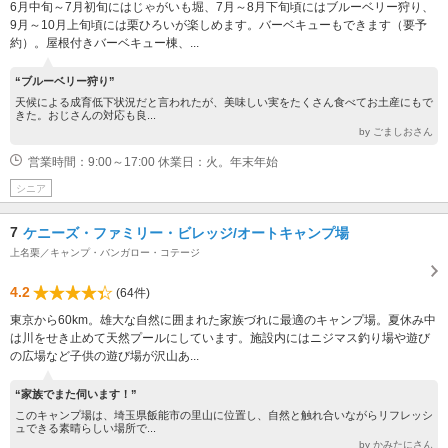
6月中旬～7月初旬にはじゃがいも堀、7月～8月下旬頃にはブルーベリー狩り、
9月～10月上旬頃には栗ひろいが楽しめます。バーベキューもできます（要予
約）。屋根付きバーベキュー棟、...
“ブルーベリー狩り”
天候による成育低下状況だと言われたが、美味しい実をたくさん食べてお土産にもで
きた。おじさんの対応も良...
by ごましおさん
営業時間：9:00～17:00 休業日：火。年末年始
シニア
7
ケニーズ・ファミリー・ビレッジ/オートキャンプ場
上名栗／キャンプ・バンガロー・コテージ
4.2
(64件)
東京から60km。雄大な自然に囲まれた家族づれに最適のキャンプ場。夏休み中
は川をせき止めて天然プールにしています。施設内にはニジマス釣り場や遊び
の広場など子供の遊び場が沢山あ...
“家族でまた伺います！”
このキャンプ場は、埼玉県飯能市の里山に位置し、自然と触れ合いながらリフレッシ
ュできる素晴らしい場所で...
by かみたにさん