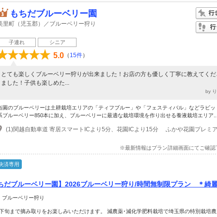
もちだブルーベリー園
美里町（児玉郡）／ブルーベリー狩り
子連れ
シニア
5.0
（
15件
）
とても楽しくブルーベリー狩りが出来ました！お店の方も優しく丁寧に教えてくだ
ました！子供も楽しめた...
by 
当園のブルーベリーは土耕栽培エリアの「ティフブルー」や「フェスティバル」などラビッ
系ブルーベリー850本に加え、ブルーベリーに最適な栽培環境を作り出せる養液栽培エリア..
※最新情報はプラン詳細画面にてご確認
決済専用
ちだブルーベリー園】2026ブルーベリー狩り/時間無制限プラン ＊綺
り ＊ファミリーにオススメ
＞ ブルーベリー狩り
下旬まで摘み取りをお楽しみいただけます。 減農薬･減化学肥料栽培で埼玉県の特別栽培農