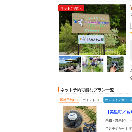
ネット予約OK
ネット予約可能なプラン一覧
即時予約OK
ポイント2％
オンラインカード
【美里町／も
憩スペース有
果物・野菜狩り 
７月中旬から８月