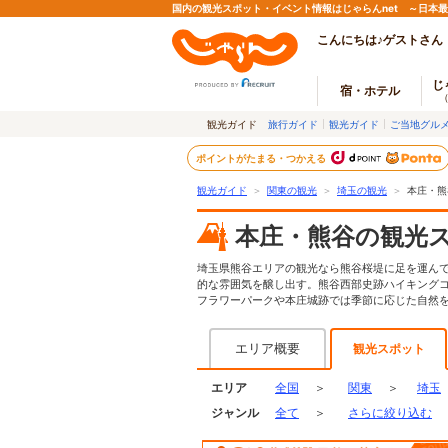
国内の観光スポット・イベント情報はじゃらんnet ～日本
こんにちは♪ゲストさん
じ
宿・ホテル
観光ガイド
旅行ガイド
観光ガイド
ご当地グル
ポイントがたまる・つかえる
観光ガイド
＞
関東の観光
＞
埼玉の観光
＞
本庄・熊
本庄・熊谷の観光
埼玉県熊谷エリアの観光なら熊谷桜堤に足を運ん
的な雰囲気を醸し出す。熊谷西部史跡ハイキング
フラワーパークや本庄城跡では季節に応じた自然
エリア概要
観光スポット
エリア
全国
＞
関東
＞
埼玉
ジャンル
全て
＞
さらに絞り込む