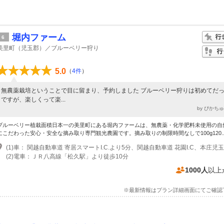
堀内ファーム
6
美里町（児玉郡）／ブルーベリー狩り
5.0
（
4件
）
無農薬栽培ということで目に留まり、予約しました ブルーベリー狩りは初めてだ
ですが、楽しくって楽...
by ぴかち
ブルーベリー植栽面積日本一の美里町にある堀内ファームは、無農薬・化学肥料未使用の自
にこだわった安心・安全な摘み取り専門観光農園です。摘み取りの制限時間なしで100g120..
(2)電車：ＪＲ八高線「松久駅」より徒歩10分
1000人
以上
※最新情報はプラン詳細画面にてご確認