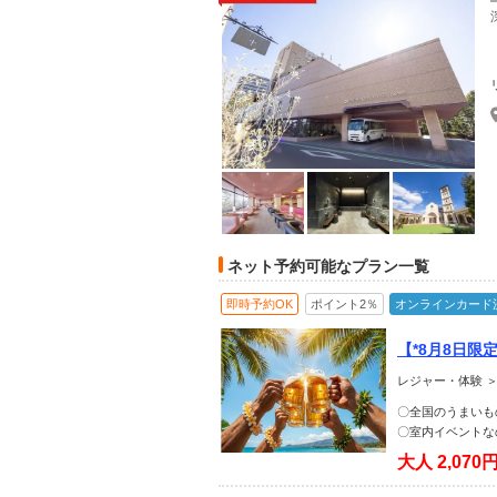
ネット予約可能なプラン一覧
即時予約OK
ポイント2％
オンラインカード
【*8月8日限定
カップル・お
レジャー・体験 
〇全国のうまいも
〇室内イベントな
大人
2,070