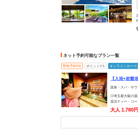
ネット予約可能なプラン一覧
即時予約OK
ポイント2％
オンラインカード
【入浴+岩盤浴
盤浴でト・ト・
温泉・スパ・サウナ
◎埼玉最大級の源泉
温活ティー・コー
大人
1,780