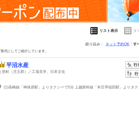
リスト表示
タ
絞り込み：
ネット予約OK
す
グ形式にしてご紹介しています。
平沼水産
上里町（児玉郡）／工場見学、日本文化