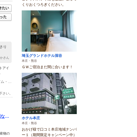
くりおくつろぎください。
さり
埼玉グランドホテル深谷
りかさん
本庄・熊谷
ＧＷご宿泊まだ間に合います！
トアイ
.
(1)関越自動車道 寄居スマートICより5分、花園ICより15分 ふかや花園プレミアム・アウトレットより11分
下さい。
麗な休
ホテル本庄
本庄・熊谷
おかげ様で口コミ本庄地域ナンバ
産物の
ー１（期間限定キャンペーン中）