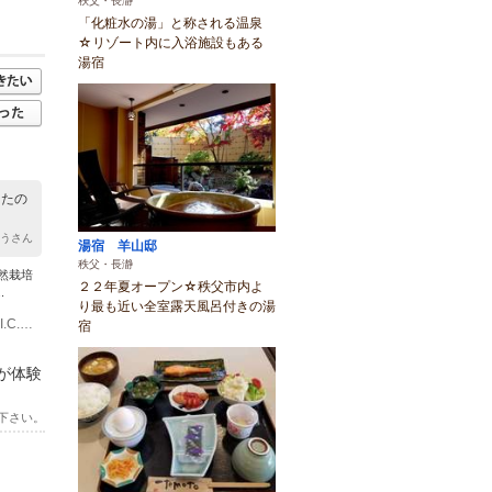
秩父・長瀞
「化粧水の湯」と称される温泉
☆リゾート内に入浴施設もある
湯宿
ったの
ゅうさん
湯宿 羊山邸
秩父・長瀞
然栽培
２２年夏オープン☆秩父市内よ
.
り最も近い全室露天風呂付きの湯
(1)車： 関越自動車道 寄居スマートI.C.より5分、関越自動車道 花園I.C、本庄児玉I.C.より約20分
宿
が体験
下さい。