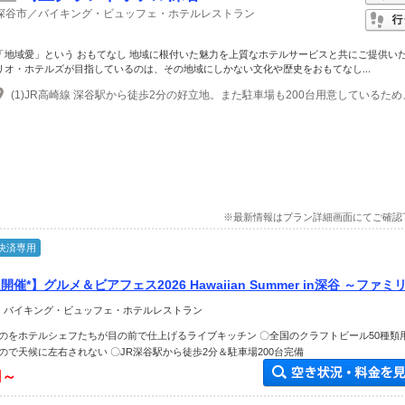
深谷市／バイキング・ビュッフェ・ホテルレストラン
「地域愛」という おもてなし 地域に根付いた魅力を上質なホテルサービスと共にご提供い
リオ・ホテルズが目指しているのは、その地域にしかない文化や歴史をおもてなし...
※最新情報はプラン詳細画面にてご確認
決済専用
開催*】グルメ＆ビアフェス2026 Hawaiian Summer in深谷 ～ファミ
友達同士におすすめ
＞ バイキング・ビュッフェ・ホテルレストラン
のをホテルシェフたちが目の前で仕上げるライブキッチン 〇全国のクラフトビール50種類
ので天候に左右されない 〇JR深谷駅から徒歩2分＆駐車場200台完備
円～