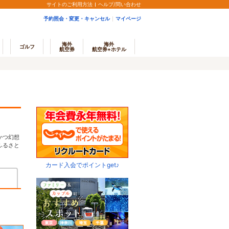
サイトのご利用方法
ヘルプ/問い合わせ
予約照会・変更・キャンセル
マイページ
海外
海外
ゴルフ
航空券
航空券+ホテル
かつ幻想
ふるさと
カード入会でポイントget♪