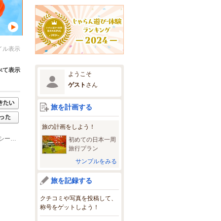
イル表示
べて表示
ようこそ
ゲスト
さん
旅を計画する
旅の計画をしよう！
(1)高崎線「神保原駅」よりタクシーで5分 上越新幹線「本庄早稲田駅」よりタクシーで20分 ご希望により駅までの送迎もいたします
初めての日本一周
旅行プラン
サンプルをみる
旅を記録する
クチコミや写真を投稿して、
称号をゲットしよう！