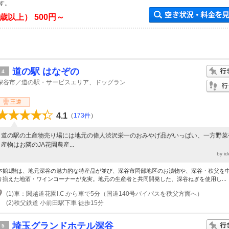
す。
4歳以上）
500円～
道の駅 はなぞの
4
深谷市／道の駅・サービスエリア、ドッグラン
王道
4.1
（
173件
）
道の駅の土産物売り場には地元の偉人渋沢栄一のおみやげ品がいっぱい、一方野菜
産物はお隣のJA花園農産...
by i
本館1階は、地元深谷の魅力的な特産品が並び、深谷市岡部地区のお漬物や、深谷・秩父を
り揃えた地酒・ワインコーナーが充実。地元の生産者と共同開発した、深谷ねぎを使用し...
(1)車：関越道花園I.C.から車で5分（国道140号バイパスを秩父方面へ）
(2)秩父鉄道 小前田駅下車 徒歩15分
埼玉グランドホテル深谷
5