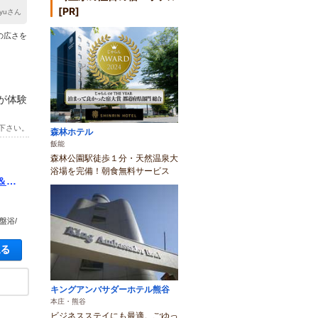
[PR]
ukyuさん
の広さを
が体験
下さい。
森林ホテル
飯能
森林公園駅徒歩１分・天然温泉大
浴場を完備！朝食無料サービス
＆岩
盤浴/
空き状況・料金を見る
キングアンバサダーホテル熊谷
本庄・熊谷
ビジネスステイにも最適。ごゆっ