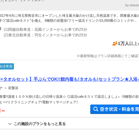
by shiz
2017年4月に埼玉県熊谷市にオープンした埼玉最大級のかけ流し天然温泉です。関東最大級
持つ"温活cafeネスト"を備え、8種類の岩盤浴/フリー温活ドリンク/15,000冊のコミックや...
(1)関越自動車道：花園インターからお車で約25分
(2)東北自動車道：羽生インターからお車で約25分
1万人
以上
※最新情報はプラン詳細画面にてご確認
決済専用
+タオルセット】手ぶらでOK!!館内着も!タオルも!セットプラン★入浴
ノ・イ・マ・しょ♪ 温活女子にオススメ!!
 ＞ 岩盤浴
量!!源泉１００％掛け流しの日帰り温泉☆ ◎温活cafeネストで温活しましょ♪《8種類の岩
ヒー/リクライニングチェア/電動マッサージチェア》
円～
この施設のプランをもっと見る