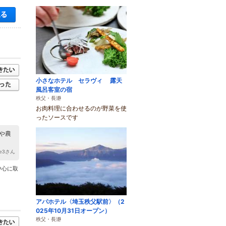
空き状況・料金を見る
小さなホテル セラヴィ 露天
風呂客室の宿
秩父・長瀞
お肉料理に合わせるのが野菜を使
ったソースです
や農
de3さん
中心に取
アパホテル〈埼玉秩父駅前〉（2
025年10月31日オープン）
秩父・長瀞