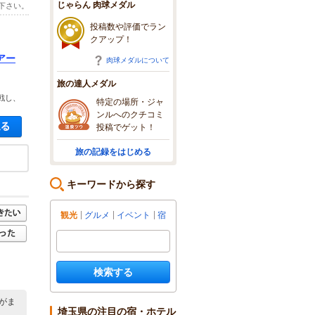
じゃらん 肉球メダル
下さい。
投稿数や評価でラン
クアップ！
アー
肉球メダルについて
旅の達人メダル
戦し、
特定の場所・ジャ
ンルへのクチコミ
空き状況・料金を見る
投稿でゲット！
旅の記録をはじめる
キーワードから探す
観光
グルメ
イベント
宿
検索する
がま
埼玉県の注目の宿・ホテル