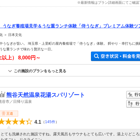
※最新情報はプラン詳細画面にてご確認
】うなぎ養殖場見学＆うな重ランチ体験「侍うなぎ」プレミアム体験ツ
 ＞ 日本文化
中うなぎが旨い。 埼玉県・上里町の屋内養殖場で「侍うなぎ」体験。 餌やり・串打ちに挑
うな重ランチで味わう贅沢な一日。
生以上）
8,000円～
この施設のプランをもっと見る
熊谷天然温泉花湯スパリゾート
熊谷市／日帰り温泉
王道
4.1
（
145件
）
とても洗練された施設ですね。露天風呂もサウナもとても広いです。湯上りどころ
たすごい。リクライニン...