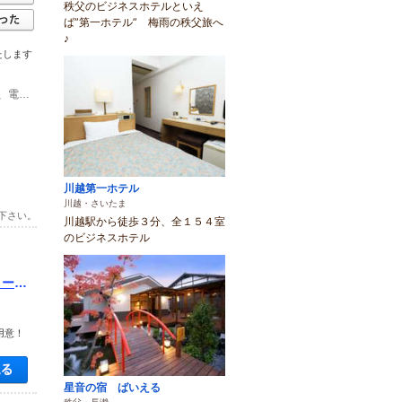
秩父のビジネスホテルといえ
ば”第一ホテル” 梅雨の秩父旅へ
♪
たします
(1)JR高崎線 深谷駅から徒歩2分の好立地。また駐車場も200台用意しているため、電車でもお車でも安心。
川越第一ホテル
川越・さいたま
下さい。
川越駅から徒歩３分、全１５４室
のビジネスホテル
リー・
用意！
空き状況・料金を見る
星音の宿 ばいえる