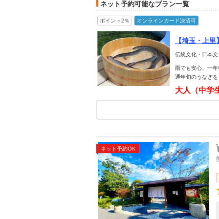
ネット予約可能なプラン一覧
ポイント2％
オンラインカード決済可
【埼玉・上里
伝統文化・日本文化
雨でも安心、一年
通年旬のうなぎを
大人（中学
ネット予約OK