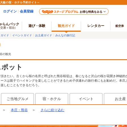
最大級の宿・ホテル予約サイト～
ログイン
会員登録
お得な特典をみる
ゃらんパック
遊び・体験
観光ガイド
レンタカー
航空券
（交通＋宿泊）
メガイド
イベントガイド
お土産ガイド
みんなの旅行記
谷の観光
スポット
で頂きたい。古くから桜の名所と呼ばれた熊谷桜堤は、春になると沢山の桜が花開き神秘的
コースは親子でハイキングを楽しむことができるため子供連れの旅行者にもお勧めだ。本庄
を楽しむこともできるだろう。
ご当地グルメ
宿・ホテル
イベント
お土産
＞
本庄・熊谷
＞
さらに絞り込む