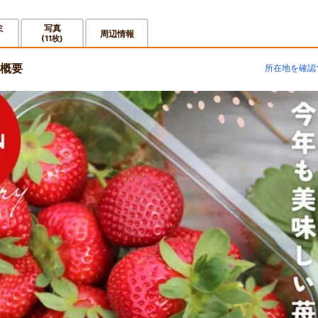
ミ
写真
周辺情報
(11枚)
概要
所在地を確認