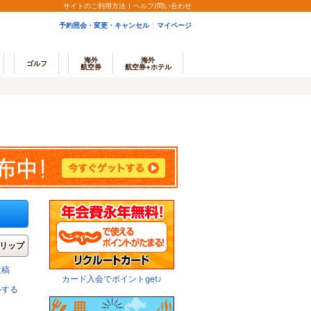
サイトのご利用方法
ヘルプ/問い合わせ
予約照会・変更・キャンセル
マイページ
海外
海外
ゴルフ
航空券
航空券+ホテル
リップ
投稿
カード入会でポイントget♪
ルする