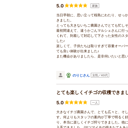
5.0
家族
当日早朝に、思い立って桜島にわたり、せっ
きました。
とっても大きないちご農園さんでとても忙し
最初間違えて、違うかごんマルシェさんに行
くれて、到着して対応して下さった女性のス
した♪
楽しくて、子供たちは取りすぎて容量オーバ
ても良い体験が出来ました♪
また機会がありましたら、是非伺いたいと思
のりじさん
女性／40代
とても楽しくイチゴの収穫できま
5.0
一人
大きなイチゴ農園さんで、とても広々と、そ
す。何よりもスタッフの案内が丁寧で明るく
り、本当に楽しくイチゴ狩りできました。他に
入手できました。(サツマイモの焼きたてもあ