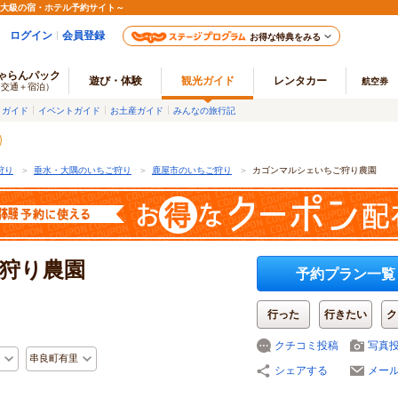
最大級の宿・ホテル予約サイト～
ログイン
会員登録
お得な特典をみる
ゃらんパック
遊び・体験
観光ガイド
レンタカー
航空券
（交通＋宿泊）
メガイド
イベントガイド
お土産ガイド
みんなの旅行記
狩り
＞
垂水・大隅のいちご狩り
＞
鹿屋市のいちご狩り
＞
カゴンマルシェいちご狩り農園
狩り農園
予約プラン一覧
行った
行きたい
ク
クチコミ投稿
写真
串良町有里
シェアする
メー