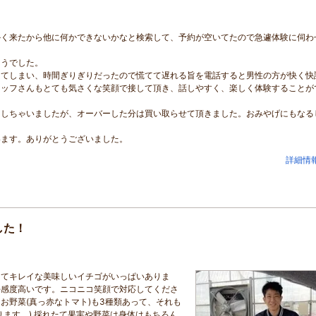
かく来たから他に何かできないかなと検索して、予約が空いてたので急遽体験に伺わ
そうでした。
ってしまい、時間ぎりぎりだったので慌てて遅れる旨を電話すると男性の方が快く快
タッフさんもとても気さくな笑顔で接して頂き、話しやすく、楽しく体験することが
ーしちゃいましたが、オーバーした分は買い取らせて頂きました。おみやげにもなる
います。ありがとうございました。
詳細情
した！
してキレイな美味しいイチゴがいっぱいありま
好感度高いです。ニコニコ笑顔で対応してくださ
お野菜(真っ赤なトマト)も3種類あって、それも
ります。) 採れたて果実や野菜は身体はもちろん