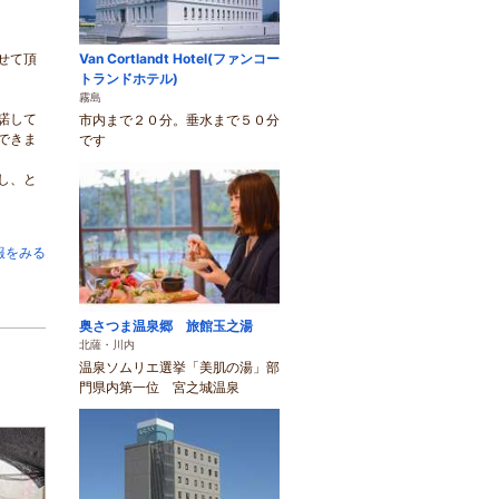
せて頂
Van Cortlandt Hotel(ファンコー
トランドホテル)
霧島
諾して
市内まで２０分。垂水まで５０分
できま
です
し、と
報をみる
奥さつま温泉郷 旅館玉之湯
北薩・川内
温泉ソムリエ選挙「美肌の湯」部
門県内第一位 宮之城温泉