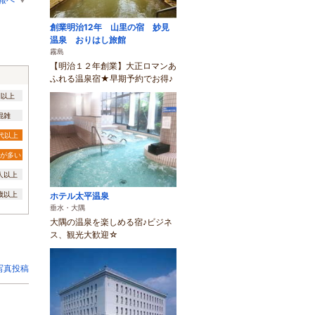
創業明治12年 山里の宿 妙見
温泉 おりはし旅館
霧島
【明治１２年創業】大正ロマンあ
ふれる温泉宿★早期予約でお得♪
間以上
混雑
0代以上
が多い
0人以上
3歳以上
ホテル太平温泉
垂水・大隅
大隅の温泉を楽しめる宿♪ビジネ
ス、観光大歓迎☆
写真投稿