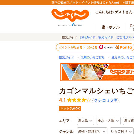
国内の観光スポット・イベント情報はじゃらんnet ～日本
こんにちは♪ゲストさん
じ
宿・ホテル
観光ガイド
旅行ガイド
観光ガイド
ご当地グル
ポイントがたまる・つかえる
観光ガイド
＞
九州のいちご狩り
＞
鹿児島のいちご
カゴンマルシェいちご
4.1
(
クチコミ6件
)
ネット予約OK
エリア
鹿児島
垂水・大隅
鹿屋市
ジャンル
果物・野菜狩り
いちご狩り