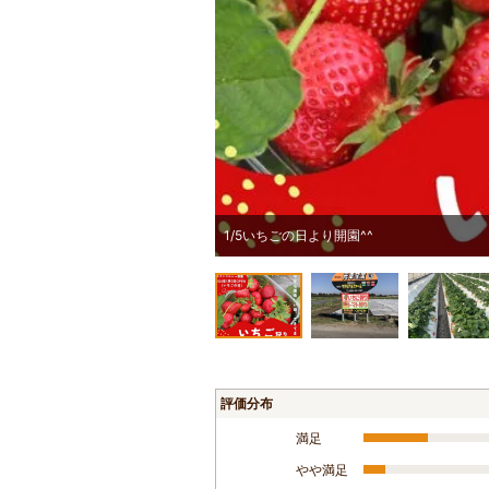
1/5いちごの日より開園^^
評価分布
満足
やや満足