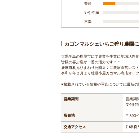
普通
やや不満
不満
カゴンマルシェいちご狩り農園に
大隅半島の鹿屋市にて農業を生業に地域活性
皆様の喜ぶ姿が一番の活力です＾＾
鹿屋市札元ひまわり公園近くに農家直営レス
令和８年２月より牡蠣小屋カゴマル商店オー
※掲載されている情報や写真については最新の
営業期間
営業期
受付時
所在地
〒893
交通アクセス
(1)