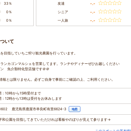
-.-
33％
友達
-.-
0％
シニア
-.-
0％
一人旅
ついて
化を目指していちご狩り観光農園を行っています。
トランカゴンマルシェを営業してます。ランチやディナーぜひお越しください
プン 魚介類特化型店舗です＠＠
情報とは限りません。必ずご自身で事前にご確認の上、ご利用ください。
間：10時から15時受付まで
間：12時から13時は受付をお休みします
-1602 鹿児島県鹿屋市串良町有里6624-3
地図
串良平和公園を目指してきていただければ看板やのぼりが見えて参ります→
このスポットの基本情