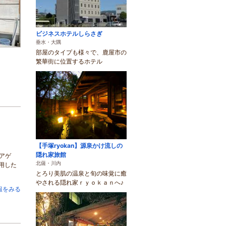
ビジネスホテルしらさぎ
垂水・大隅
部屋のタイプも様々で、鹿屋市の
繁華街に位置するホテル
【手塚ryokan】源泉かけ流しの
隠れ家旅館
アゲ
北薩・川内
用した
とろり美肌の温泉と旬の味覚に癒
やされる隠れ家ｒｙｏｋａｎへ♪
報をみる