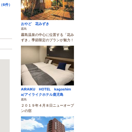
（6件）
おやど 花みずき
霧島
霧島温泉の中心に位置する「花み
ずき」季節限定のプランが魅力！
AIRAIKU HOTEL kagoshim
a/アイライクホテル鹿児島
霧島
２０１９年４月８日ニューオープ
ンの宿