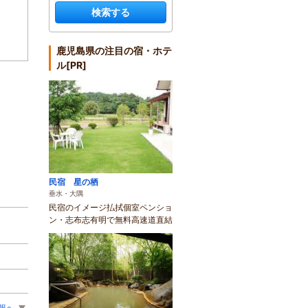
検索する
鹿児島県の注目の宿・ホテ
ル[PR]
民宿 星の栖
垂水・大隅
民宿のイメージ払拭個室ペンショ
ン・志布志有明で無料高速道直結
報へ