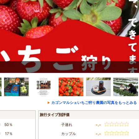
カゴンマルシェいちご狩り農園の写真をもっとみる（
旅行タイプ別評価
-.-
50％
子連れ
-.-
17％
カップル