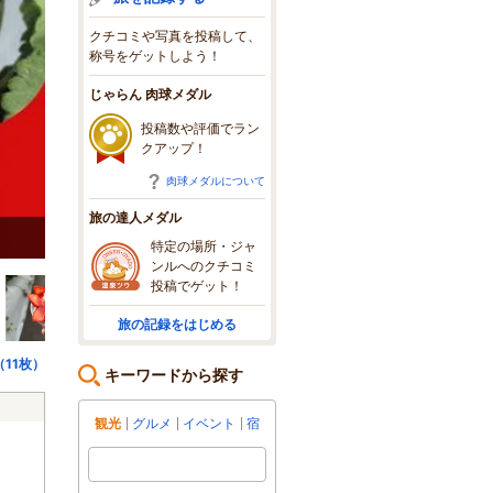
クチコミや写真を投稿して、
称号をゲットしよう！
じゃらん 肉球メダル
投稿数や評価でラン
クアップ！
肉球メダルについて
旅の達人メダル
グリーンロードにてこの看板が目印です＠＠
特定の場所・ジャ
ンルへのクチコミ
投稿でゲット！
旅の記録をはじめる
11枚）
キーワードから探す
観光
グルメ
イベント
宿