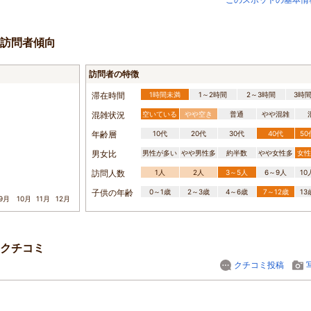
訪問者傾向
訪問者の特徴
滞在時間
1時間未満
1～2時間
2～3時間
3時
混雑状況
空いている
やや空き
普通
やや混雑
年齢層
10代
20代
30代
40代
5
男女比
男性が多い
やや男性多
約半数
やや女性多
女性
訪問人数
1人
2人
3～5人
6～9人
1
子供の年齢
0～1歳
2～3歳
4～6歳
7～12歳
1
9月
10月
11月
12月
クチコミ
クチコミ投稿