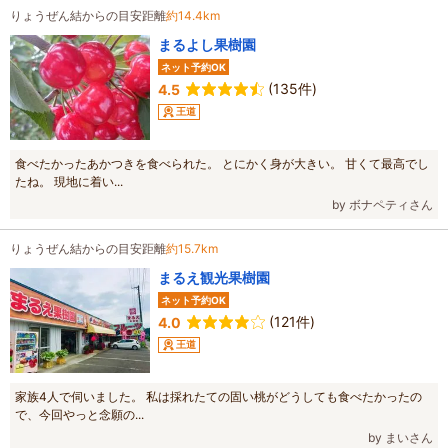
りょうぜん結からの目安距離
約14.4km
まるよし果樹園
ネット予約OK
(135件)
4.5
王道
食べたかったあかつきを食べられた。 とにかく身が大きい。 甘くて最高でし
たね。 現地に着い...
by ボナペティさん
りょうぜん結からの目安距離
約15.7km
まるえ観光果樹園
ネット予約OK
(121件)
4.0
王道
家族4人で伺いました。 私は採れたての固い桃がどうしても食べたかったの
で、今回やっと念願の...
by まいさん