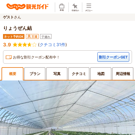
ゲスト
さん
りょうぜん結
ネット予約OK
王道
子連れ
3.9
(
クチコミ31件
)
お得な割引クーポン配布中！
割引クーポンGET
概要
プラン
写真
クチ
コミ
地図
周辺
情報