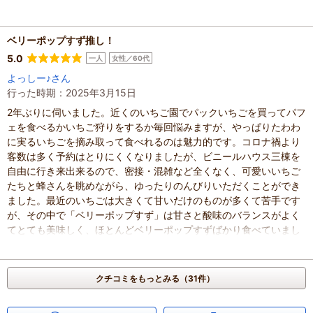
他の方の口コミで、ハウスを行き来可能と見たため、移動は可能か
尋ねたところ、基本ここのみとのことでした。時期や生育の都合が
ベリーポップすず推し！
あるのかと思います。1棟で十分楽しめました。
終盤は葉が生い茂っているため、屈まないと生っているか見えない
5.0
一人
女性／60代
と仰っていました。他のお客さんも皆屈んで食べていました。
よっしー♪さん
終了時、美味しかったですありがとうございました、と伝えても、
行った時期：2025年3月15日
ゴミはそこに、と小さな声で言われ、ありがとうございましたなど
2年ぶりに伺いました。近くのいちご園でパックいちごを買ってパフ
も無く、少し残念に感じました。愛想が無いどころか、元気が無
ェを食べるかいちご狩りをするか毎回悩みますが、やっぱりたわわ
く、この暑さのため、体調がお悪いのかと純粋に心配になる程でし
に実るいちごを摘み取って食べれるのは魅力的です。コロナ禍より
た。
客数は多く予約はとりにくくなりましたが、ビニールハウス三棟を
帰りは道の駅でクーポンを利用してパンを購入。こちらのパンは美
自由に行き来出来るので、密接・混雑など全くなく、可愛いいちご
味しく何度も購入しています。まきばのジャージーのアイスもシン
たちと蜂さんを眺めながら、ゆったりのんびりいただくことができ
グル価格でダブルを頂き、お得に感じました。
ました。最近のいちごは大きくて甘いだけのものが多くて苦手です
いちごは大変美味しかったため、また行きたいと思います！料金も
が、その中で「ベリーポップすず」は甘さと酸味のバランスがよく
これで1,400円はとてもお得です。
てとても美味しく、ほとんどベリーポップすずばかり食べていまし
混雑具合
：
空いていた
た。帰りに伺うと、今年新しく植えた品種だとか。人気が高ければ
滞在時間
：
1時間未満
来年も植えるみたいなので楽しみにしています。ちなみに最初に丁
人数
：
未設定
寧な説明の後ヘタ入れの小さいトレイと練乳がいただけます。私は
投稿日
：
2026年5月31日
クチコミをもっとみる（31件）
いつも練乳なしでいただきます。ハウスの入り口にはテーブルと椅
子があり座っていただけます。