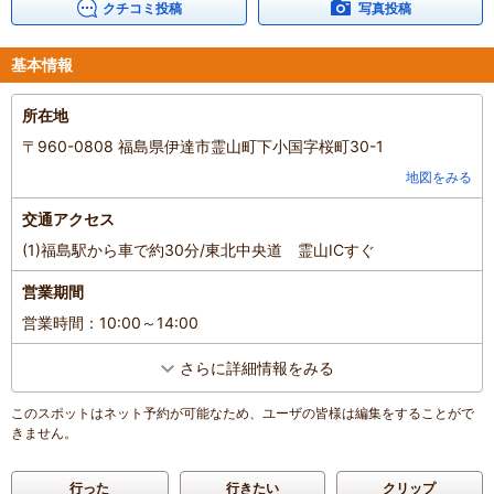
クチコミ投稿
写真投稿
混雑具合
：
空いていた
滞在時間
：
1時間未満
人数
：
未設定
基本情報
投稿日
：
2025年4月1日
所在地
〒960-0808 福島県伊達市霊山町下小国字桜町30-1
地図をみる
交通アクセス
(1)福島駅から車で約30分/東北中央道 霊山ICすぐ
営業期間
営業時間：10:00～14:00
さらに詳細情報をみる
このスポットはネット予約が可能なため、ユーザの皆様は編集をすることがで
きません。
行った
行きたい
クリップ