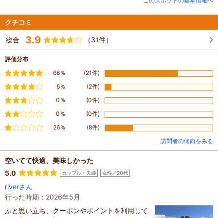
このスポットの基本情報へ
クチコミ
3.9
総合
（31件）
評価分布
満足
68％
(21件)
やや満足
6％
(2件)
普通
0％
(0件)
やや不満
0％
(0件)
不満
26％
(8件)
訪問者の傾向をみる
空いてて快適、美味しかった
5.0
カップル・夫婦
女性／20代
riverさん
行った時期：2026年5月
ふと思い立ち、クーポンやポイントを利用して