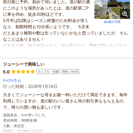
前日夜に予約、初めて伺いました。道の駅の裏
にこのような場所があったとは。道の駅第二P
に車を停め、徒歩30秒ほどです。
5月半ば以降はシーズン終盤のため料金が安く
他2枚の写真
なり、制限時間も10分長いようです。 5月末
だとあまり種類や数は生っていないかなと思っていましたが、そん
なことはありません！
とちおとめ、ゆうやけべりー、おいCベリー、初めて知ったベリー
ポップすず、ベリーポップはるひ の5種類が沢山生っており、赤
く大きいものも沢山ありました！ 当日は気温30℃と暑く、それに
より甘みや酸味の味をしっかり感じることができました。日差しは
ジューシーで美味しい
暑いですが、ハウスの両側を少し開けているため、風は通ります。
5.0
カップル・夫婦
男性／60代
日焼け止め必須です。
n-crvさん
お客さんは先に1組、すぐ後から2組入ってきましたが、各1列ずつほ
行った時期：2026年1月24日
ぼ貸切で楽しむことができました。終盤は空いていて穴場ですね。
大きくてジューシーな苺をお腹一杯いただけて満足できます。毎年
一点気になったのは、スタッフの男性が愛想や元気がなかったこと
利用していますが、道の駅のパン屋さん等の割引券ももらえるの
です。
で、帰りの買い物も楽しいです。
ハウスに入り、挨拶をして名乗ると、小さな声で「あぁ…」という
反応でした。はいはいこんにちは、や、いらっしゃい、なども無
混雑具合
：
やや空いていた
く。道の駅のパンフレットとクーポンを頂き、簡単な説明を受け、
滞在時間
：
1時間未満
人数
：
未設定
プラスチック容器を渡され、コンデンスミルクは必要か尋ねられ入
投稿日
：
2026年2月23日
れていただき、どうぞ、とスタートしました。