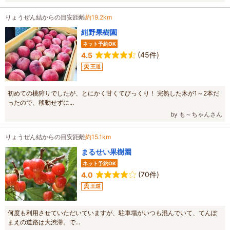
りょうぜん結からの目安距離
約19.2km
紺野果樹園
ネット予約OK
(45件)
4.5
王道
初めての桃狩りでしたが、とにかく甘くてびっくり！ 完熟した木が1～2本だ
ったので、移動せずに...
by も～ちゃんさん
りょうぜん結からの目安距離
約15.1km
まるせい果樹園
ネット予約OK
(70件)
4.0
王道
何度も利用させていただいていますが、駐車場がいつも混んでいて、てんぽ
まえの道路は大渋滞。で...