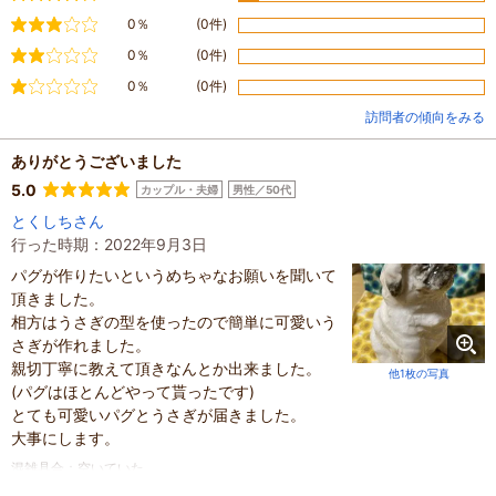
普通
0％
(0件)
やや不満
0％
(0件)
不満
0％
(0件)
訪問者の傾向をみる
ありがとうございました
5.0
カップル・夫婦
男性／50代
とくしちさん
行った時期：2022年9月3日
パグが作りたいというめちゃなお願いを聞いて
頂きました。
相方はうさぎの型を使ったので簡単に可愛いう
さぎが作れました。
親切丁寧に教えて頂きなんとか出来ました。
他1枚の写真
(パグはほとんどやって貰ったです)
とても可愛いパグとうさぎが届きました。
大事にします。
混雑具合
：
空いていた
滞在時間
：
1～2時間