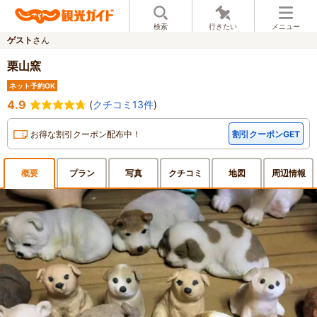
検索
行きたい
メニュー
ゲスト
さん
栗山窯
ネット予約OK
4.9
(
クチコミ13件
)
お得な割引クーポン配布中！
割引クーポンGET
概要
プラン
写真
クチ
コミ
地図
周辺
情報