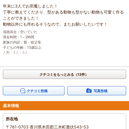
投稿日
：
2021年1月31日
年末に3人でお邪魔しました！
丁寧に教えてくださり、型がある動物も型がない動物も可愛く作る
ことができました！
動物以外にも作れるそうなので、またお願いしたいです！
混雑具合
：
空いていた
滞在時間
：
1～2時間
家族の内訳
：
親・祖父母、
子どもの年齢
：
13歳以上
人数
：
3人～5人
投稿日
：
2021年1月31日
クチコミをもっとみる（13件）
クチコミ投稿
写真投稿
基本情報
所在地
〒761-0703 香川県木田郡三木町鹿伏543-53