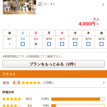
1人～4人
大人
4,000円～
金
土
日
月
火
水
木
金
8/7
8/8
8/9
8/10
8/11
8/12
8/13
8/14
※最新情報はプラン詳細画面にてご確認下さい。
プランをもっとみる（2件）
クチコミ
4.9
総合
（13件）
評価分布
満足
92％
(12件)
やや満足
8％
(1件)