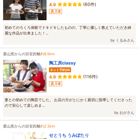
(60件)
4.9
王道
初めてのろくろ体験でドキドキしたものの、丁寧に優しく教えていただき綺
麗な作品が出来ました！...
by くるみさん
栗山窯からの目安距離
約8.5km
陶工房classy
ネット予約OK
(116件)
4.9
王道
妻との初めての陶芸でした。 お店の方がとにかく親切に指導してくださった
ので安心して楽しめま...
by おがさん
栗山窯からの目安距離
約2.3km
せとうち うみぽたり