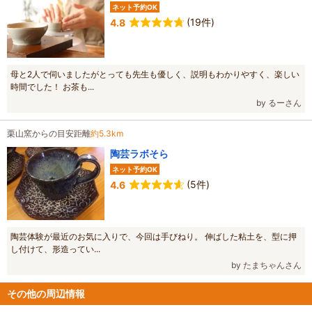
ネット予約OK
(19件)
4.8
母と2人で伺いましたがとっても先生も優しく、説明もわかりやすく、楽しい
時間でした！ お茶も...
by るーさん
栗山窯からの目安距離
約5.3km
陶芸ラボそら
ネット予約OK
(5件)
4.6
陶芸体験が最近のお気に入りで、今回は手びねり。 伸ばした粘土を、型に押
し付けて、形造ってい...
by たまちゃんさん
その他の周辺情報