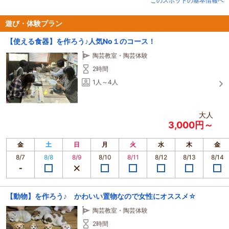
このスポットの基本情報へ
遊び・体験プラン
【使える食器】を作ろう♪人気No１のコース！
陶芸教室・陶芸体験
2時間
1人～4人
大人
3,000円～
金
土
日
月
火
水
木
金
8/7
8/8
8/9
8/10
8/11
8/12
8/13
8/14
【動物】を作ろう♪ かわいい置物なので女性にオススメ☆
陶芸教室・陶芸体験
2時間