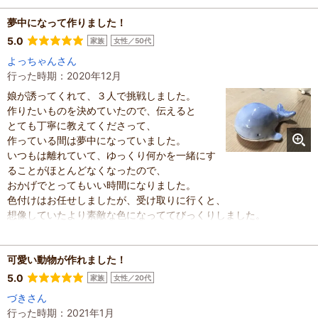
人数
：
未設定
投稿日
：
2022年11月3日
夢中になって作りました！
5.0
家族
女性／50代
よっちゃんさん
行った時期：2020年12月
娘が誘ってくれて、３人で挑戦しました。
作りたいものを決めていたので、伝えると
とても丁寧に教えてくださって、
作っている間は夢中になっていました。
いつもは離れていて、ゆっくり何かを一緒にす
ることがほとんどなくなったので、
おかげでとってもいい時間になりました。
色付けはお任せしましたが、受け取りに行くと、
想像していたより素敵な色になっててびっくりしました。
また他のものも作ってみたいと思っています。
ありがとうございました！
可愛い動物が作れました！
混雑具合
：
空いていた
滞在時間
：
1～2時間
5.0
家族
女性／20代
家族の内訳
：
お子様、
づきさん
子どもの年齢
：
13歳以上
行った時期：2021年1月
人数
：
3人～5人