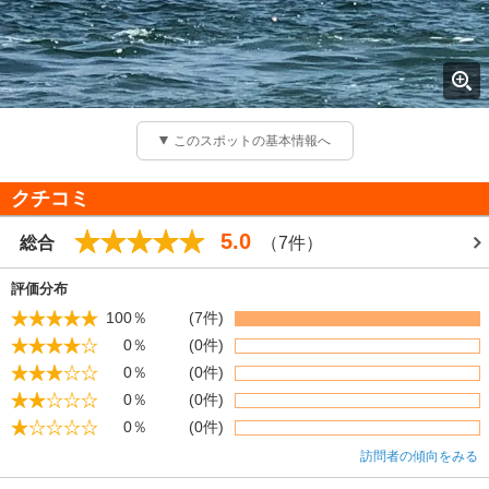
このスポットの基本情報へ
クチコミ
5.0
総合
（7件）
評価分布
100％
(7件)
0％
(0件)
0％
(0件)
0％
(0件)
0％
(0件)
訪問者の傾向をみる