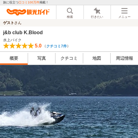
旅に役立つ
口コミ100万件
掲載！
検索
行きたい
メニュー
ゲスト
さん
j&b club K.Blood
水上バイク
5.0
（
）
クチコミ7件
概要
写真
クチコミ
地図
周辺情報