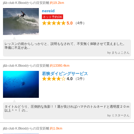
j&b club K.Bloodからの目安距離
約19.2km
nereid
ネット予約OK
5.0
（4件）
レッスンの前からしっかりと、説明もなされて、不安無く体験させて貰えました。
準備に不足があ...
by まちょこさん
j&b club K.Bloodからの目安距離
約13380.4km
若狭ダイビングサービス
4.0
（1件）
タイトルどうり、圧倒的な魚影！！運が良ければハマチのトルネードと透明度２０ｍ
以上＾＾！ の...
by ミスターさん
j&b club K.Bloodからの目安距離
約1.0km