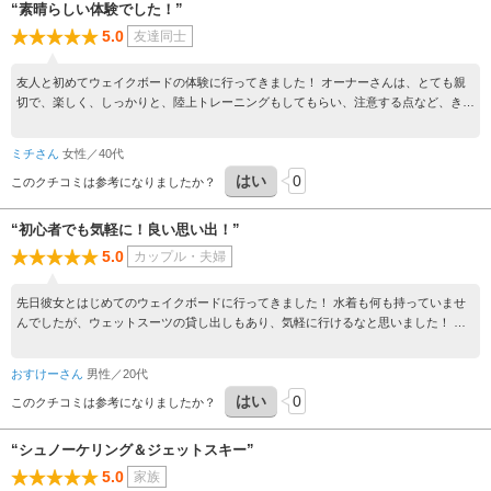
“素晴らしい体験でした！”
5.0
友達同士
友人と初めてウェイクボードの体験に行ってきました！ オーナーさんは、とても親
切で、楽しく、しっかりと、陸上トレーニングもしてもらい、注意する点など、きち
んと教えてくださり、ジェットスキーで対岸へ。 何度も何度も、立てるまで、時間
をかけて、 教えていただき、本当に、こちらの施設で体験できて、良かったです。
ミチさん
女性／40代
天候も良く、海も、綺麗で、音楽をかけながら、ジェットスキーで、海を走り、動画
はい
0
＆写真も沢山撮ってもらい、他にも、サービス満点！ 本当に楽しい時間を過ごすこ
このクチコミは参考になりましたか？
とができました！ おすすめの施設です！！ 今度は、シュノーケリングでお邪魔し
ようと、計画中です。 初めてのアクティビティで少し不安もありましたが、そんな
“初心者でも気軽に！良い思い出！”
ことは打ち消すかのように、とても充実した素敵な体験、時間を過ごさせて頂きまし
5.0
カップル・夫婦
た！満足満点です！ ありがとうございました。 また、遊びに行きます！
先日彼女とはじめてのウェイクボードに行ってきました！ 水着も何も持っていませ
んでしたが、ウェットスーツの貸し出しもあり、気軽に行けるなと思いました！ イ
ンストラクターの方も意識する点や、今ミスした点を丁寧に指導して頂きました。G
oProでも撮影してくださったりとサービスも豊富で、はじめてのウェイクボードと
おすけーさん
男性／20代
ても楽しめましたし、良い思い出になりました^_^ また近くに行った時には、利用し
はい
0
たいと思います！！
このクチコミは参考になりましたか？
“シュノーケリング＆ジェットスキー”
5.0
家族