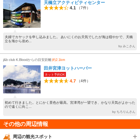
天橋立アクティビティセンター
4.1
（7件）
夫婦でカヤックを申し込みました。 あいにくのお天気でしたが海は穏やかで、天橋
立を海から攻め...
by みこさん
j&b club K.Bloodからの目安距離
約2.1km
田井宮津ヨットハーバー
ネット予約OK
4.7
（4件）
初めて行きました。とにかく景色が最高。宮津湾が一望でき、かなり天気がよかった
ので遠くに向こ...
by ちろりんさん
その他の周辺情報
周辺の観光スポット