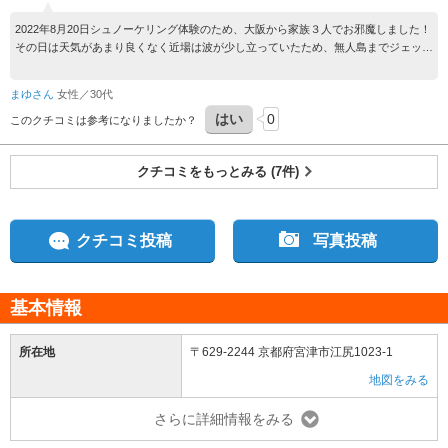
2022年8月20日シュノーケリング体験のため、大阪から家族３人でお邪魔しました！
その日は天気があまり良くなく近場は波が少し立っていたため、無人島までジェット
スキーで連れて行ってくださいました！ そのジェットスキーがもうめちゃくちゃ楽
しくて、それだけで十分アクティビティでした！笑 シュノーケリングは、11歳の娘
まゆさん
女性／30代
が少し不安そうでしたが、丁寧に息の仕方や泳ぎ方等を教えていただき、やってみる
はい
0
と全く問題なくスイスイ泳げていました！ 岩場にはお魚もたくさんいて、思ってい
このクチコミは参考になりましたか？
た以上の感動を味わえました！ 体験中に動画や写真もたくさん撮ってくださって、
帰ってからも何度も見返しては余韻に浸っています！笑 私達家族にとって、最高の
クチコミをもっとみる (7件)
夏の思い出となりました！ 担当してくださった方が、本当に優しくて面白くて、全
てが素晴らしかったです！ありがとうございます！ 来年の夏も絶対に伺いたいと思
います！！
クチコミ投稿
写真投稿
基本情報
所在地
〒629-2244 京都府宮津市江尻1023-1
地図をみる
さらに詳細情報をみる