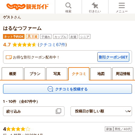
検索
行きたい
メニュー
ゲスト
さん
はるなつファーム
ネット予約OK
王道
子連れ
カップル
友達
シニア
4.7
(
クチコミ67件
)
お得な割引クーポン配布中！
割引クーポンGET
概要
プラン
写真
クチ
コミ
地図
周辺
情報
クチコミを投稿する
1 - 10件
（全67件中）
絞り込み
4
家族
男性／40代