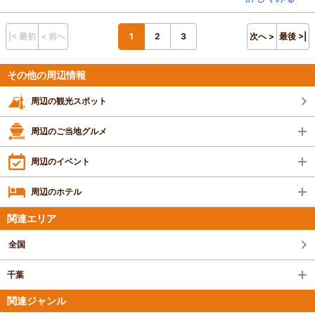
混雑具合：普通
滞在時間：1時間未満
人数：3人～5人
|< 最初
< 前へ
1
2
3
次へ >
最後 >|
家族の内訳：お子様、配偶者
子供の年齢：13歳以上
設備の有無：駐車場、トイレ、休憩所
その他の周辺情報
投稿日：2025年4月27日
周辺の観光スポット
周辺のご当地グルメ
周辺のイベント
周辺のホテル
関連エリア
全国
千葉
関連ジャンル