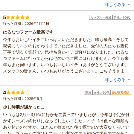
投稿者：
サナさん
詳しくみる
混雑具合：普通
滞在時間：1～2時間
5
カップル・夫婦
男性／60代
人数：3人～5人
行った時期：2026年1月11日
家族の内訳：親・祖父母
設備の有無：駐車場、トイレ
はるなつファーム最高です
投稿日：2026年1月13日
今年もおいしいイチゴいっぱいいただきました。味も最高、そして
親切にミルクのおかわりまでいただきました。受付の人たちも親切
丁寧で明るく笑顔で、気持ち良いイチゴ狩りになりました。はるな
つファームに行ってからは他のいちご園には行けません。今年も来
年もまた伺います。いつもおいしいイチゴありがとうございます。
スタッフの皆さん、いつもありがとうございます。ごちそうさまで
した。
投稿者：
た-ちゃんさん
詳しくみる
混雑具合：普通
滞在時間：1時間未満
4
家族
女性／50代
遊び体験済み
設備の有無：駐車場、トイレ
行った時期：2025年5月
投稿日：2026年1月12日
少し時期が遅かった…
いつもは2月～3月位に行かせて貰っていましたが、今年は予定が付
かずシーズン終わりになってしまいました。イチゴは色々な種類も
あり甘いのですが、ほとんど摘まれた後で探すのが大変なくらいで
した。ファームの方はとてもいい方なのでお勧めの場所ですがそこ