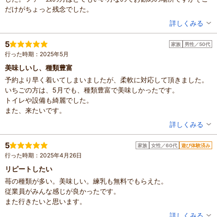
だけがちょっと残念でした。
投稿者：
のりりんさん
詳しくみる
混雑具合：空いていた
滞在時間：1時間未満
5
家族
男性／50代
人数：2人
行った時期：2025年5月
家族の内訳：お子様
子供の年齢：13歳以上
美味しいし、種類豊富
投稿日：2025年5月4日
予約より早く着いてしまいましたが、柔軟に対応して頂きました。
いちごの方は、5月でも、種類豊富で美味しかったです。
トイレや設備も綺麗でした。
また、来たいです。
投稿者：
ばやしこさん
詳しくみる
混雑具合：空いていた
滞在時間：1時間未満
5
家族
女性／60代
遊び体験済み
人数：3人～5人
行った時期：2025年4月26日
家族の内訳：お子様、配偶者
子供の年齢：7～12歳、13歳以上
リピートしたい
設備の有無：駐車場、トイレ、休憩所
苺の種類が多い。美味しい。練乳も無料でもらえた。
投稿日：2025年5月4日
従業員がみんな感じが良かったです。
また行きたいと思います。
投稿者：
ぐっちゃさん
詳しくみる