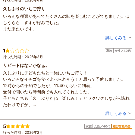
行った時期：2026年4月
久しぶりのいちご狩り
いろんな種類があってたくさんの味を楽しむことができました。ほ
しうらら、すずが好みでした。
また来たいです。
投稿者：
うしおさん
詳しくみる
混雑具合：やや空いていた
滞在時間：1時間未満
1
家族
女性／40代
人数：3人～5人
行った時期：2026年3月
家族の内訳：お子様、配偶者
子供の年齢：7～12歳
リピートはないかなぁ。
設備の有無：駐車場、トイレ
久しぶりに子どもたちと一緒にいちご狩り！
投稿日：2026年4月19日
いろいろなイチゴを食べ比べられそう！と思って予約しました。
12時からの予約でしたが、11:40くらいに到着。
受付で聞いたら時間前でも入れてくれました。
子どもたちも「久しぶりだね！楽しみ！」とワクワクしながら訪れ
たわけですが、
訪れた時間が悪かったのか、美味しそうなイチゴは全然なし。
投稿者：
サキさん
詳しくみる
こんなにもテンションの上がらないいちご狩りは初めてだなーと思
混雑具合：普通
うくらいに、色のつく前の白いイチゴしかなくてガッカリ。
滞在時間：1時間未満
5
家族
女性／40代
遊び体験済み
人数：3人～5人
正直、時間制限の50分もいりませんでした。
行った時期：2026年2月
家族の内訳：お子様、配偶者