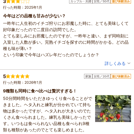
3
カップル・夫婦
女性／50代
遊び体験済み
人数：3人～5人
行った時期：2025年1月
家族の内訳：お子様、親・祖父母
子供の年齢：13歳以上
今年はどの品種も甘みが少ない？
設備の有無：駐車場、トイレ、休憩所
一昨年に人生初のイチゴ狩りにお邪魔した時に、とても美味しくて
投稿日：2026年2月22日
好印象だったので二度目の訪問でした。
とても楽しみにお邪魔したのですが、一昨年と違い、まず同時刻に
入室した人数が多い。完熟イチゴを探すのに時間がかかる。どの品
種も味が薄い？
という印象で今年はハズレ年だったのでしょうか？
投稿者：
bechさん
詳しくみる
混雑具合：やや混んでいた
滞在時間：1時間未満
5
家族
女性／20代
遊び体験済み
設備の有無：駐車場、トイレ
行った時期：2026年1月
投稿日：2026年2月1日
9種類も同時に食べ比べは贅沢すぎる！
50分間時間をいただきゆっくり食べることがで
きました。ヘタ入れと練乳が分かれていて持ち
物は多かったですが、ヘタ入れが大きいのでた
くさん食べられました。練乳も美味しかったで
す。いつもは食べられない品種も食べられ9種
類も種類があったのでとても楽しめました。