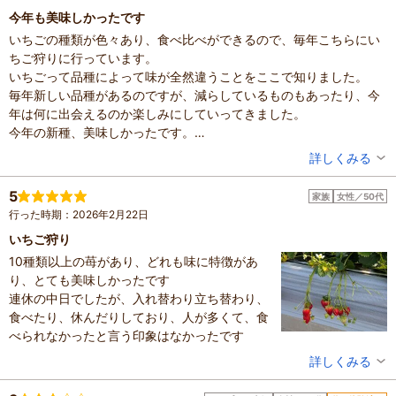
だって「食べたい！」と思えるいちごが全然なかったから。
子供の年齢：2～3歳、4～6歳
今年も美味しかったです
いつもなら時間めいっぱい使って、お腹いっぱいになるくらい食べ
設備の有無：駐車場、トイレ、休憩所
いちごの種類が色々あり、食べ比べができるので、毎年こちらにい
るのに、お腹いっぱいになんかなりません。
投稿日：2026年3月14日
ちご狩りに行っています。
同じ時間帯にいた別の家族やカップルも
いちごって品種によって味が全然違うことをここで知りました。
「あと30分もあるのに食べるのなくない？」
毎年新しい品種があるのですが、減らしているものもあったり、今
「時期が遅かったのかなー」「これはハズレだったかなー？」
年は何に出会えるのか楽しみにしていってきました。
というような声が漏れ聞こえていました。
今年の新種、美味しかったです。
「入らないでください」と言われたレーンには赤く色づいた大きい
50分間、休憩をしつつのんびりたっぷりいちごを堪能してきまし
いちごがたくさんあったので、タイミングなのかなぁ…と思いたい
投稿者：
ゆったさん
詳しくみる
た。
です。
混雑具合：普通
客の入れ過ぎなのか、なんなのか…
滞在時間：1時間未満
5
家族
女性／50代
人数：3人～5人
リピートはしないで、別のところを探そうと思います。
行った時期：2026年2月22日
家族の内訳：お子様、配偶者
子供の年齢：4～6歳、7～12歳
いちご狩り
設備の有無：駐車場、トイレ
10種類以上の苺があり、どれも味に特徴があ
投稿日：2026年2月24日
り、とても美味しかったです
連休の中日でしたが、入れ替わり立ち替わり、
食べたり、休んだりしており、人が多くて、食
べられなかったと言う印象はなかったです
投稿者：
とことこさん
詳しくみる
混雑具合：やや混んでいた
滞在時間：1～2時間