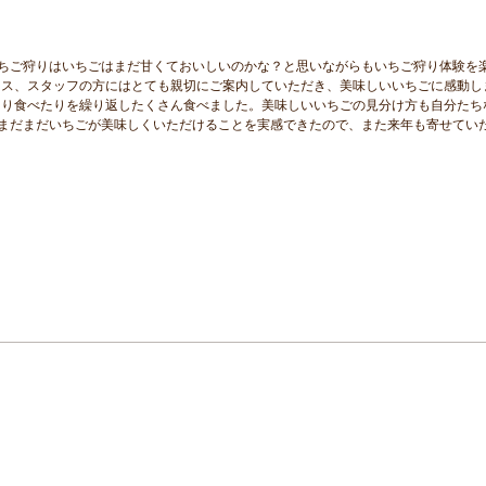
ちご狩りはいちごはまだ甘くておいしいのかな？と思いながらもいちご狩り体験を
ウス、スタッフの方にはとても親切にご案内していただき、美味しいいちごに感動し
たり食べたりを繰り返したくさん食べました。美味しいいちごの見分け方も自分たち
まだまだいちごが美味しくいただけることを実感できたので、また来年も寄せてい