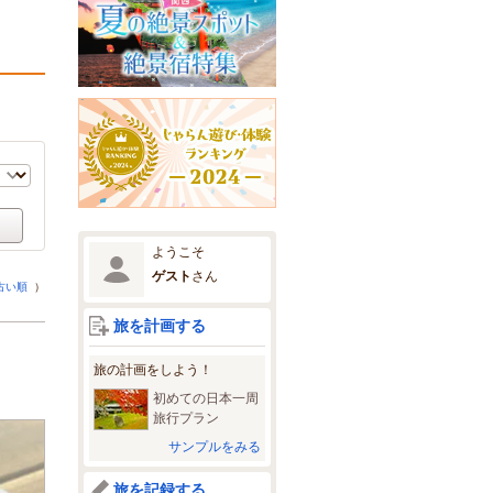
ようこそ
ゲスト
さん
古い順
）
旅を計画する
旅の計画をしよう！
初めての日本一周
旅行プラン
サンプルをみる
旅を記録する