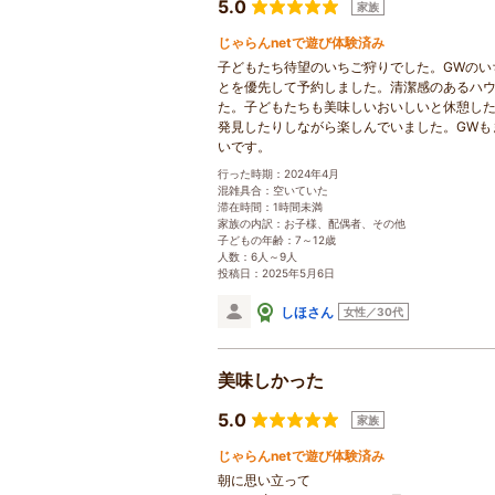
5.0
家族
じゃらんnetで遊び体験済み
子どもたち待望のいちご狩りでした。GWのい
とを優先して予約しました。清潔感のあるハ
た。子どもたちも美味しいおいしいと休憩し
発見したりしながら楽しんでいました。GWも
いです。
行った時期：2024年4月
混雑具合：空いていた
滞在時間：1時間未満
家族の内訳：お子様、配偶者、その他
子どもの年齢：7～12歳
人数：6人～9人
投稿日：2025年5月6日
しほさん
女性／30代
美味しかった
5.0
家族
じゃらんnetで遊び体験済み
朝に思い立って