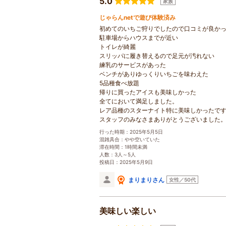
5.0
家族
じゃらんnetで遊び体験済み
初めてのいちご狩りでしたので口コミが良か
駐車場からハウスまでが近い
トイレが綺麗
スリッパに履き替えるので足元が汚れない
練乳のサービスがあった
ベンチがありゆっくりいちごを味わえた
5品種食べ放題
帰りに買ったアイスも美味しかった
全てにおいて満足しました。
レア品種のスターナイト特に美味しかったで
スタッフのみなさまありがとうございました
行った時期：2025年5月5日
混雑具合：やや空いていた
滞在時間：1時間未満
人数：3人～5人
投稿日：2025年5月9日
まりまりさん
女性／50代
美味しい楽しい