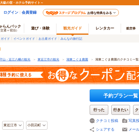
最大級の宿・ホテル予約サイト～
ログイン
会員登録
お得な特典をみる
ゃらんパック
遊び・体験
観光ガイド
レンタカー
航空券
（交通＋宿泊）
メガイド
イベントガイド
お土産ガイド
みんなの旅行記
守山・近江八幡の観光
＞
東近江市の観光
＞
湖東こぐま農園
＞
湖東こぐま農園のクチコミ一覧
予約プラン一覧
行った
行きたい
ク
クチコミ投稿
写真
東近江市
小田苅町
シェアする
メー