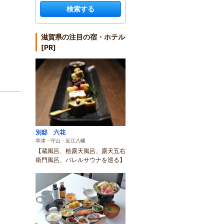
検索する
滋賀県の注目の宿・ホテル
[PR]
別邸 六花
草津・守山・近江八幡
【蔵風呂、桧露天風呂、露天五右
衛門風呂、バレルサウナを巡る】