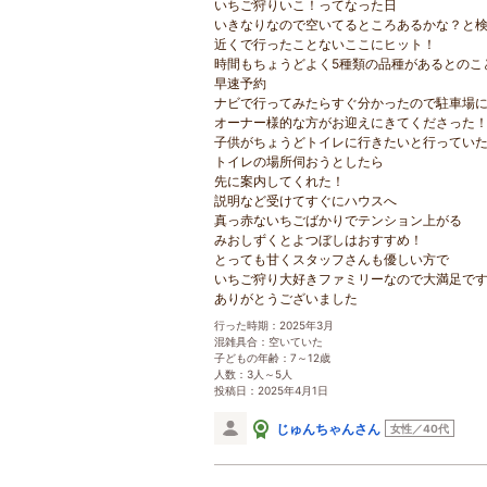
いちご狩りいこ！ってなった日
いきなりなので空いてるところあるかな？と
近くで行ったことないここにヒット！
時間もちょうどよく5種類の品種があるとのこ
早速予約
ナビで行ってみたらすぐ分かったので駐車場
オーナー様的な方がお迎えにきてくださった
子供がちょうどトイレに行きたいと行ってい
トイレの場所伺おうとしたら
先に案内してくれた！
説明など受けてすぐにハウスへ
真っ赤ないちごばかりでテンション上がる
みおしずくとよつぼしはおすすめ！
とっても甘くスタッフさんも優しい方で
いちご狩り大好きファミリーなので大満足で
ありがとうございました
行った時期：2025年3月
混雑具合：空いていた
子どもの年齢：7～12歳
人数：3人～5人
投稿日：2025年4月1日
じゅんちゃんさん
女性／40代