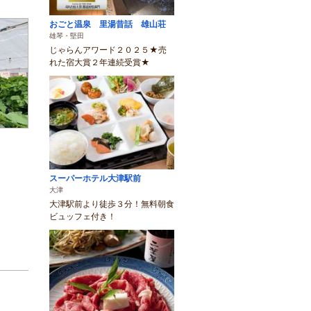
おごと温泉 里湯昔話 雄山荘
雄琴・堅田
じゃらんアワード２０２５★売
れた宿大賞２年連続受賞★
スーパーホテル大津駅前
大津
大津駅前より徒歩３分！無料朝食
ビュッフェ付き！