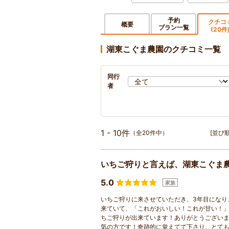
予約
クチコ
概要
プラン一覧
(20件
湖東こぐま農園のクチコミ一覧
同行
者
1 - 10件
（全20件中）
[並び順
いちご狩りと言えば、湖東こぐま農
5.0
家族
いちご狩りに来させていただき、3年目になり
来ていて、「これがおいしい！これが甘い！
ちご狩りが出来ています！ありがとうござい
気の方です！奇跡的に覚えてて下さり、とて