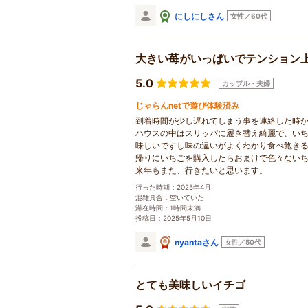
にしにしさん
女性／60代
大きい苺がいっぱいでテンション
5.0
カップル・夫婦
じゃらんnetで遊び体験済み
到着時間が少し遅れてしまう事を連絡した時
ハウスの中はスリッパに履き替え綺麗で、いち
味しいですし味の違いがよくわかり食べ飽き
帰りにいちごを購入したらおまけで色々ない
来年もまた、行きたいと思います。
行った時期：2025年4月
混雑具合：空いていた
滞在時間：1時間未満
投稿日：2025年5月10日
nyantaさん
女性／50代
とても美味しいイチゴ