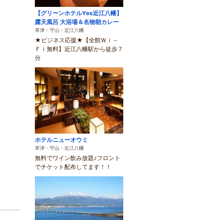
【グリーンホテルYes近江八幡】
露天風呂 大浴場＆名物朝カレー
草津・守山・近江八幡
★ビジネス応援★【全館Ｗｉ－
Ｆｉ無料】近江八幡駅から徒歩７
分
ホテルニューオウミ
草津・守山・近江八幡
無料でワイン飲み放題♪フロント
でチケット配布してます！！