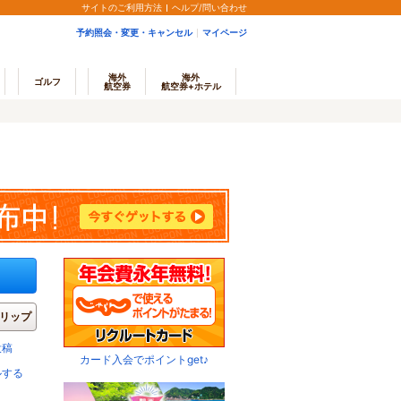
サイトのご利用方法
ヘルプ/問い合わせ
予約照会・変更・キャンセル
マイページ
海外
海外
ゴルフ
航空券
航空券+ホテル
リップ
投稿
カード入会でポイントget♪
ルする