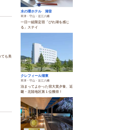
水の環ホテル 湖音
草津・守山・近江八幡
一日一組限定宿「びわ湖を感じ
る」ステイ
べても美
クレフィール湖東
草津・守山・近江八幡
泊まってよかった宿大賞夕食、近
畿・北陸地区第１位獲得！