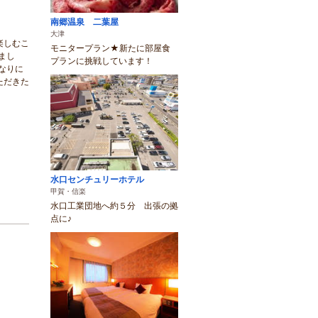
南郷温泉 二葉屋
大津
楽しむこ
モニタープラン★新たに部屋食
まし
プランに挑戦しています！
なりに
ただきた
水口センチュリーホテル
甲賀・信楽
水口工業団地へ約５分 出張の拠
点に♪