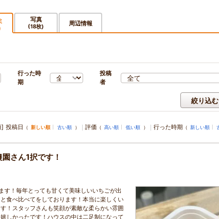
写真
ミ
周辺情報
(18枚)
)
行った時
投稿
期
者
絞り込む
]
投稿日
評価
行った時期
（
新しい順
古い順
）
（
高い順
低い順
）
（
新しい順
園さん1択です！
ます！毎年とっても甘くて美味しいいちごが出
」と食べ比べてをしております！本当に楽しくい
ます！スタッフさんも笑顔が素敵な柔らかい雰囲
も嬉しかったです！ハウスの中は二足制になって