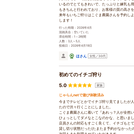
いるのでとてもきれいで、たっぷりと練乳も
もきちんと行われており、お客様の質の高さ
来年もいちご狩りはこぐま農園さんを予約し
します！
行った時期：2026年4月
混雑具合：空いていた
滞在時間：1～2時間
人数：3人～5人
投稿日：2026年4月19日
ほさん
女性／30代
初めてのイチゴ狩り
5.0
家族
じゃらんnetで遊び体験済み
今までテレビとかでイチゴ狩り見てましたが
たので渋々行くことにしました。
こぐま農園さんに着いて『あれっ？人が全然
ひょっとしてダメなとこなのかな、と思いま
店員さんの対応もすごく良くて、イチゴもと
貸し切り状態だった(たまたま予約がなかった
次回もまた利用させていただきます。