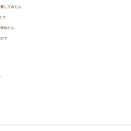
検索してみたら
とで
に停めたら
！
たので
す。