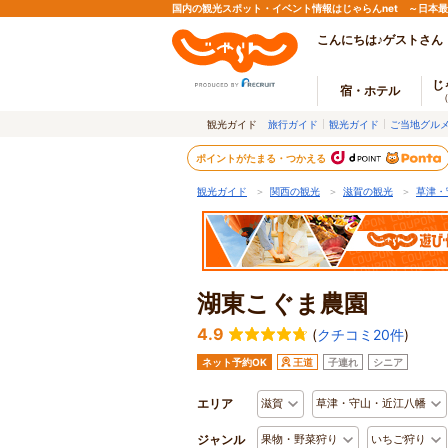
国内の観光スポット・イベント情報はじゃらんnet ～日本
こんにちは♪ゲストさん
じ
宿・ホテル
観光ガイド
旅行ガイド
観光ガイド
ご当地グル
ポイントがたまる・つかえる
観光ガイド
＞
関西の観光
＞
滋賀の観光
＞
草津・
湖東こぐま農園
4.9
(
クチコミ20件
)
ネット予約OK
王道
子連れ
シニア
エリア
滋賀
草津・守山・近江八幡
ジャンル
果物・野菜狩り
いちご狩り