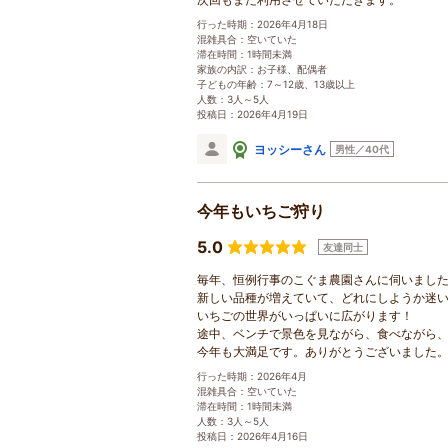
行った時期：2026年4月18日
混雑具合：空いていた
滞在時間：1時間未満
家族の内訳：お子様、配偶者
子どもの年齢：7～12歳、13歳以上
人数：3人～5人
投稿日：2026年4月19日
ヨッシーさん
男性／40代
今年もいちご狩り
5.0
友達同士
毎年、恒例行事のこぐま農園さんに伺いまし
新しい品種が増えていて、どれにしようか迷
いちごの世界がいっぱいに広がります！
途中、ベンチで景色を見ながら、食べながら
今年も大満足です。ありがとうございました
行った時期：2026年4月
混雑具合：空いていた
滞在時間：1時間未満
人数：3人～5人
投稿日：2026年4月16日