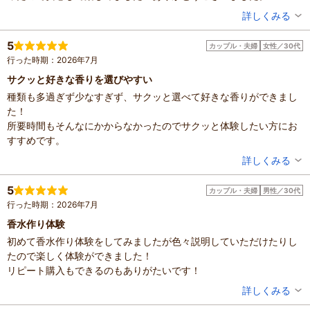
投稿者：
ななさん
詳しくみる
混雑具合：空いていた
滞在時間：1時間未満
5
カップル・夫婦
女性／30代
投稿日：2026年7月25日
行った時期：2026年7月
サクッと好きな香りを選びやすい
種類も多過ぎず少なすぎず、サクッと選べて好きな香りができまし
た！
所要時間もそんなにかからなかったのでサクッと体験したい方にお
すすめです。
投稿者：
aaさん
詳しくみる
混雑具合：空いていた
滞在時間：1時間未満
5
カップル・夫婦
男性／30代
投稿日：2026年7月25日
行った時期：2026年7月
香水作り体験
初めて香水作り体験をしてみましたが色々説明していただけたりし
たので楽しく体験ができました！
リピート購入もできるのもありがたいです！
投稿者：
まささん
詳しくみる
投稿日：2026年7月25日