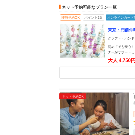
ネット予約可能なプラン一覧
即時予約OK
ポイント2％
オンラインカード
東京・門前仲
クラフト・ハンド
初めてでも安心！
ナーがサポートし
大人
4,750
ネット予約OK