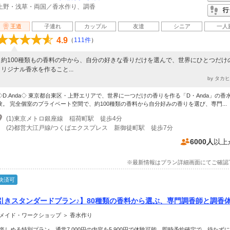
上野・浅草・両国／香水作り、調香
王道
子連れ
カップル
友達
シニア
一人
4.9
（
111件
）
約100種類もの香料の中から、自分の好きな香りだけを選んで、世界にひとつだけ
リジナル香水を作ること...
by タカ
◇D.Anda◇ 東京都台東区・上野エリアで、世界に一つだけの香りを作る「D・Anda」の香
験。 完全個室のプライベート空間で、約100種類の香料から自分好みの香りを選び、専門...
(1)東京メトロ銀座線 稲荷町駅 徒歩4分
(2)都営大江戸線/つくばエクスプレス 新御徒町駅 徒歩7分
6000人
以上
※最新情報はプラン詳細画面にてご確認
決済可
引きスタンダードプラン♪】80種類の香料から選ぶ、専門調香師と調香
料で高級感のある香りを＊世界に一つ、貴方だけの香り作りを～【上野
メイド・ワークショップ ＞ 香水作り
しめる特別プラン。通常7,000円の内容を5,900円で体験可能。即時予約確定で、待たず