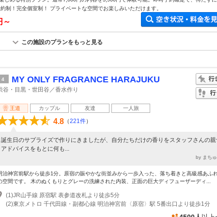
予約制！完全個室制！ プライベートな空間でお楽しみいただけます。
0円～
この施設のプランをもっと見る
MY ONLY FRAGRANCE HARAJUKU
4
渋谷・目黒・世田谷／香水作り
王道
カップル
友達
一人旅
4.8
（
221件
）
誕生日のサプライズで作りにきましたが、自分たちだけの香りをスタッフさんの親
アドバイスをもとに何も...
by まち
明治神宮前駅から徒歩1分。原宿の賑やかな街並みから一歩入った、落ち着きと高級感あふ
の空間です。 木のぬくもりとグレーの洗練された内装、正面の巨大ディフューザーディ...
(1)JR山手線 原宿駅 表参道改札より徒歩5分
(2)東京メトロ 千代田線・副都心線 明治神宮前〈原宿〉駅 5番出口より徒歩1分