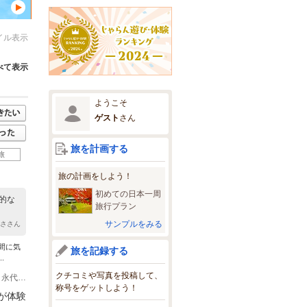
イル表示
べて表示
ようこそ
ゲスト
さん
旅を計画する
旅
旅の計画をしよう！
初めての日本一周
的な
旅行プラン
サンプルをみる
はささん
間に気
旅を記録する
.
クチコミや写真を投稿して、
(1)地下鉄東西線【門前仲町】駅徒歩２分 地下鉄東西線門前仲町駅１番出口から、永代通りを東（千葉方面）へ 富岡八幡宮境内内のビル２Fです。 富岡八幡宮正面大鳥居の左側のビルです。
称号をゲットしよう！
が体験