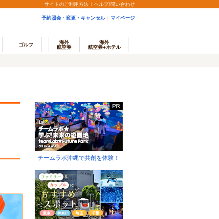
サイトのご利用方法
ヘルプ/問い合わせ
予約照会・変更・キャンセル
マイページ
海外
海外
ゴルフ
航空券
航空券+ホテル
チームラボ沖縄で共創を体験！