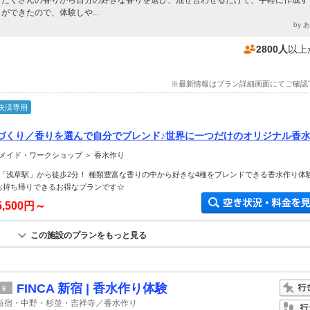
たくさんの香りから自分の好きな香りを選び、混ぜ合わせるだけで、手軽に作成す
ができたので、体験しや...
by 
2800人
以上
※最新情報はプラン詳細画面にてご確認
決済専用
づくり／香りを選んで自分でブレンド♪世界に一つだけのオリジナル香
ップル・女性におすすめ＞
メイド・ワークショップ ＞ 香水作り
「浅草駅」から徒歩2分！ 種類豊富な香りの中から好きな4種をブレンドできる香水作り体験
お持ち帰りできるお得なプランです☆
5,500円～
この施設のプランをもっと見る
FINCA 新宿 | 香水作り体験
6
新宿・中野・杉並・吉祥寺／香水作り