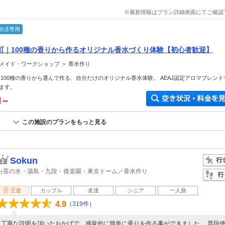
※最新情報はプラン詳細画面にてご確認
決済専用
町｜100種の香りから作るオリジナル香水づくり体験【初心者歓迎】
メイド・ワークショップ ＞ 香水作り
 100種の香りから選んで作る、自分だけのオリジナル香水体験。 AEAJ認定アロマブレンド
ます。
円～
この施設のプランをもっと見る
Sokun
お茶の水・湯島・九段・後楽園・東京ドーム／香水作り
王道
カップル
友達
シニア
一人旅
4.9
（
319件
）
丁寧な説明を頂いたおかげで、感覚的に簡単に香りを作る事ができました。 普段