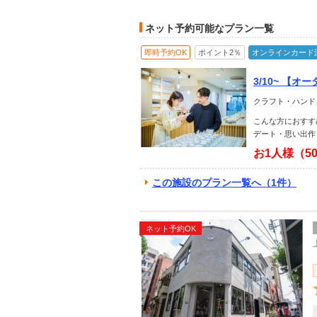
ネット予約可能なプラン一覧
即時予約OK
ポイント2％
オンラインカード
3/10~ 
だけの世界に
クラフト・ハンド
ル・ファミリ
こんな方におすす
デート・思い出作
お1人様（5
この施設のプラン一覧へ（1件）
ネット予約OK