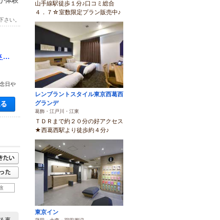
が体験
山手線駅徒歩１分♪口コミ総合
４．７☆室数限定プラン販売中♪
下さい。
さま
プ
記念日や
レンブラントスタイル東京西葛西
空き状況・料金を見る
グランデ
葛飾・江戸川・江東
ＴＤＲまで約２０分の好アクセス
★西葛西駅より徒歩約４分♪
旅
東京イン