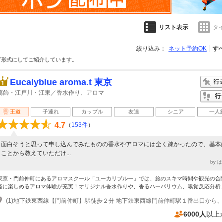
リスト表示
タ
絞り込み：
ネット予約OK
す
グ形式にしてご紹介しています。
Eucalyblue aroma.t 東京
葛飾・江戸川・江東／香水作り、アロマ
王道
子連れ
カップル
友達
シニア
一人
4.7
（
153件
）
面白そうと思って申し込んでみたものの香水やアロマには全く疎かったので、基本
ことから教えていただけ...
by 
東京・門前仲町にあるアロマスクール「ユーカリブルー」では、旅のスキマ時間や観光の合
軽に楽しめるアロマ体験が充実！オリジナル香水作りや、香るハーバリウム、嗅覚反応分析..
6000人
以上