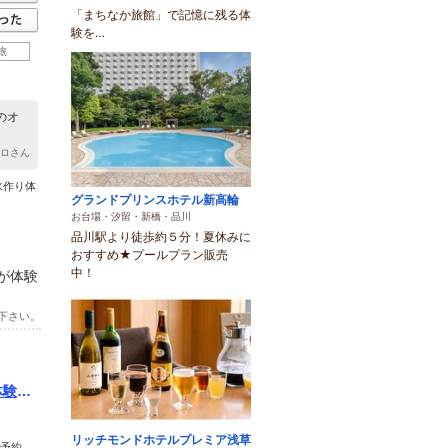
「まちなか旅館」で記憶に残る体
験を…
旅
のオ
ヒロさん
水作り体
グランドプリンスホテル新高輪
お台場・汐留・新橋・品川
品川駅より徒歩約５分！夏休みに
おすすめ★プールプラン販売
中！
が体験
下さい。
体験～
】
リッチモンドホテルプレミア浅草
に予約