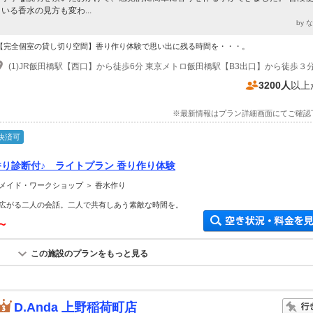
いる香水の見方も変わ...
by 
【完全個室の貸し切り空間】香り作り体験で思い出に残る時間を・・・。
3200人
以上
※最新情報はプラン詳細画面にてご確認
決済可
香り診断付♪ ライトプラン 香り作り体験
メイド・ワークショップ ＞ 香水作り
広がる二人の会話。二人で共有しあう素敵な時間を。
円～
この施設のプランをもっと見る
D.Anda 上野稲荷町店