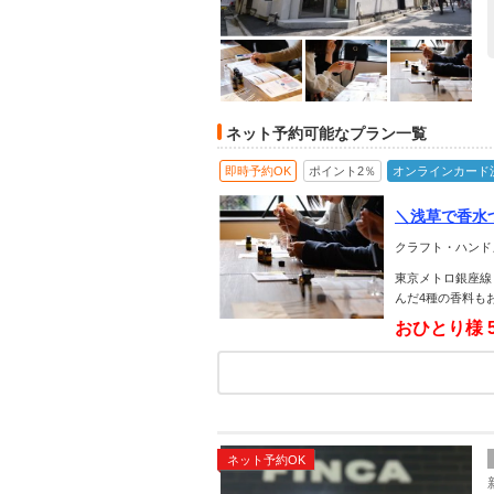
ネット予約可能なプラン一覧
即時予約OK
ポイント2％
オンラインカード
＼浅草で香水
くろう♪＜カ
クラフト・ハンド
東京メトロ銀座線
んだ4種の香料も
おひとり様
ネット予約OK