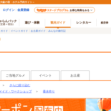
最大級の宿・ホテル予約サイト～
ログイン
会員登録
お得な特典をみる
ゃらんパック
遊び・体験
観光ガイド
レンタカー
航空券
（交通＋宿泊）
メガイド
イベントガイド
お土産ガイド
みんなの旅行記
ご当地グルメ
イベント
お土産
＞
さらに絞り込む
メイド・ワークショップ
＞
香水作り