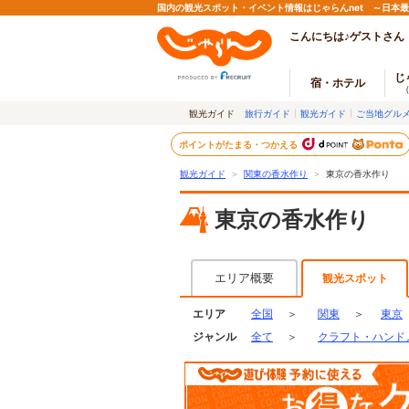
国内の観光スポット・イベント情報はじゃらんnet ～日本
こんにちは♪ゲストさん
じ
宿・ホテル
観光ガイド
旅行ガイド
観光ガイド
ご当地グル
ポイントがたまる・つかえる
観光ガイド
＞
関東の香水作り
＞
東京の香水作り
東京の香水作り
エリア概要
観光スポット
エリア
全国
＞
関東
＞
東京
ジャンル
全て
＞
クラフト・ハンド