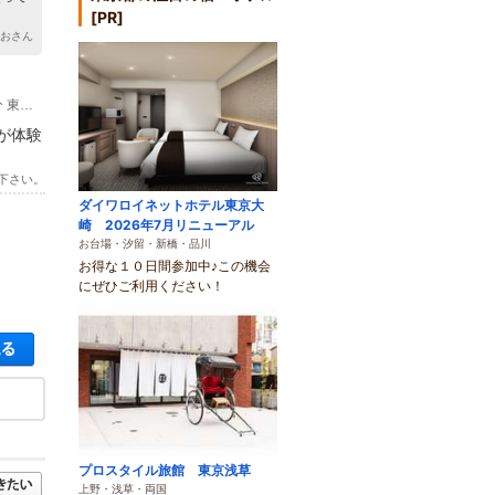
[PR]
なおさん
(1)JR飯田橋駅【西口】から徒歩6分 東京メトロ飯田橋駅【B3出口】から徒歩３分 東西線 神楽坂駅 徒歩7分 都営大江戸線 / 牛込神楽坂駅 徒歩8分
が体験
下さい。
ダイワロイネットホテル東京大
崎 2026年7月リニューアル
お台場・汐留・新橋・品川
お得な１０日間参加中♪この機会
にぜひご利用ください！
空き状況・料金を見る
プロスタイル旅館 東京浅草
上野・浅草・両国