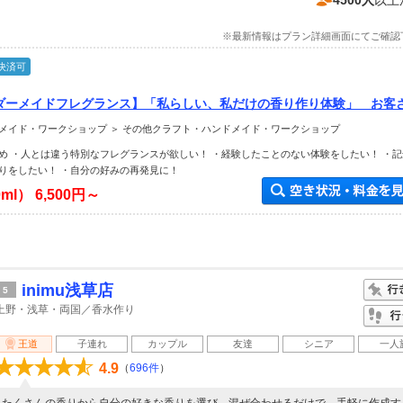
4500人
以上
※最新情報はプラン詳細画面にてご確認
決済可
【オーダーメイドフレグランス】「私らしい、私だけの香り作り体験」 お客
一つの特別な香りを目の前でお作りします♪ 東京 原宿 【女性・カッ
メイド・ワークショップ ＞ その他クラフト・ハンドメイド・ワークショップ
ーにオススメ】
め ・人とは違う特別なフレグランスが欲しい！ ・経験したことのない体験をしたい！ ・
りをしたい！ ・自分の好みの再発見に！
0ml）
6,500円～
inimu浅草店
5
上野・浅草・両国／香水作り
王道
子連れ
カップル
友達
シニア
一人
4.9
（
696件
）