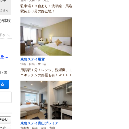
る事
蒲田・大森・羽田周辺
駐車場１３台あり！浅草線・馬込
あきさん
駅徒歩０分の好立地！
が体験
下さい。
水をつ
東急ステイ用賀
渋谷・目黒・世田谷
用賀駅１分！レンジ、洗濯機、ミ
♪ 選
ニキッチンの部屋も有！ＷＩＦＩ
空き状況・料金を見る
東急ステイ青山プレミア
六本木・麻布・赤坂・青山