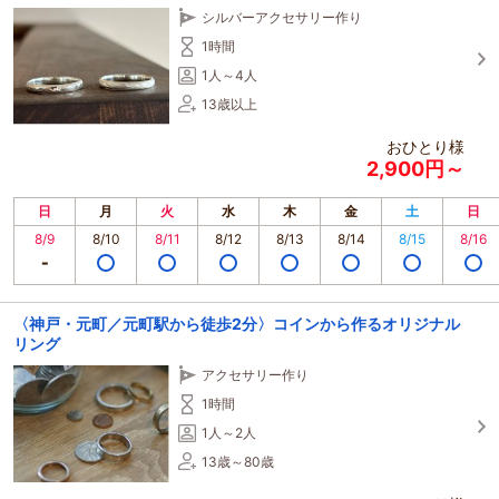
シルバーアクセサリー作り
1時間
1人～4人
13歳以上
おひとり様
2,900円～
日
月
火
水
木
金
土
日
8/9
8/10
8/11
8/12
8/13
8/14
8/15
8/16
〈神戸・元町／元町駅から徒歩2分〉コインから作るオリジナル
リング
アクセサリー作り
1時間
1人～2人
13歳～80歳