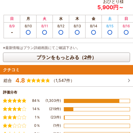
おひとり様
5,900円～
日
月
火
水
木
金
土
日
8/9
8/10
8/11
8/12
8/13
8/14
8/15
8/16
※最新情報はプラン詳細画面にてご確認下さい。
プランをもっとみる（2件）
クチコミ
4.8
総合
（1,547件）
評価分布
満足
84％
(1,303件)
やや満足
14％
(219件)
普通
1％
(23件)
やや不満
0％
(1件)