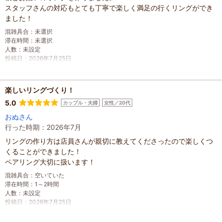
スタッフさんの対応もとても丁寧で楽しく満足の行くリングができ
ました！
混雑具合
：
未選択
滞在時間
：
未選択
人数
：
未設定
投稿日
：
2026年7月25日
楽しいリングづくり！
5.0
カップル・夫婦
女性／20代
おぬさん
行った時期：2026年7月
リングの作り方は店員さんが親切に教えてくださったので楽しくつ
くることができました！
ペアリング大切に扱います！
混雑具合
：
空いていた
滞在時間
：
1～2時間
人数
：
未設定
投稿日
：
2026年7月25日