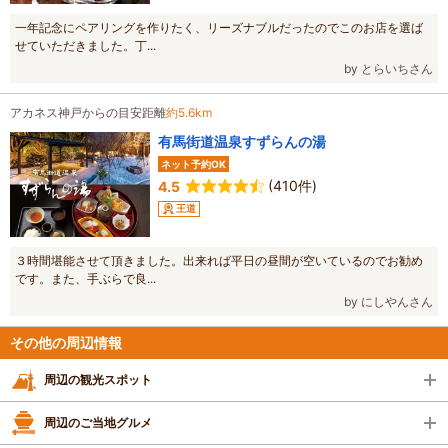
一年記念にペアリングを作りたく、リーズナブルだったのでこのお店を選ば
せていただきました。丁...
by とらいちさん
アカネス神戸からの目安距離
約5.6km
有馬街道温泉すずらんの湯
ネット予約OK
(410件)
4.5
王道
３時間堪能させて頂きました。出来れば平日の昼間が空いているのでお勧め
です。また、手ぶらで良...
by にしやんさん
その他の周辺情報
周辺の観光スポット
周辺のご当地グルメ