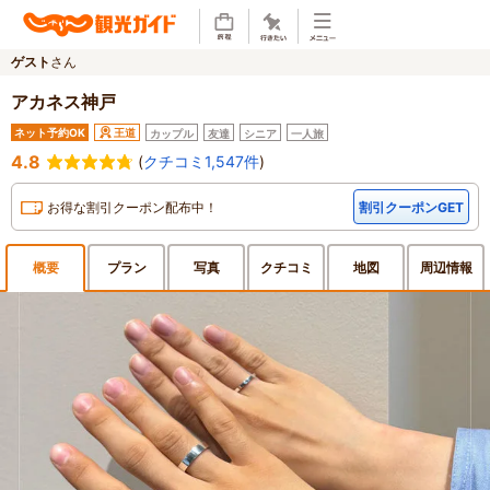
ゲスト
さん
アカネス神戸
ネット予約OK
王道
カップル
友達
シニア
一人旅
4.8
(
クチコミ1,547件
)
お得な割引クーポン配布中！
割引クーポンGET
概要
プラン
写真
クチ
コミ
地図
周辺
情報