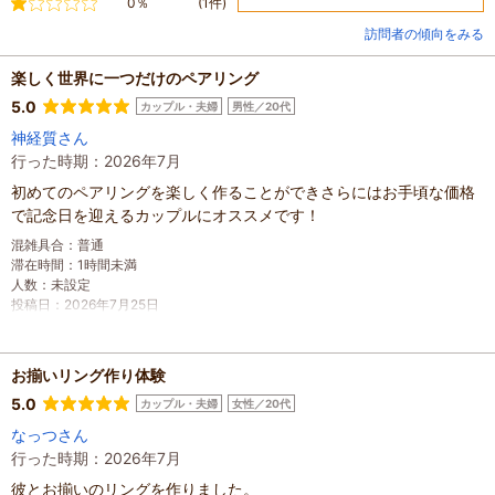
不満
0％
(1件)
訪問者の傾向をみる
楽しく世界に一つだけのペアリング
5.0
カップル・夫婦
男性／20代
神経質さん
行った時期：2026年7月
初めてのペアリングを楽しく作ることができさらにはお手頃な価格
で記念日を迎えるカップルにオススメです！
混雑具合
：
普通
滞在時間
：
1時間未満
人数
：
未設定
投稿日
：
2026年7月25日
お揃いリング作り体験
5.0
カップル・夫婦
女性／20代
なっつさん
行った時期：2026年7月
彼とお揃いのリングを作りました。