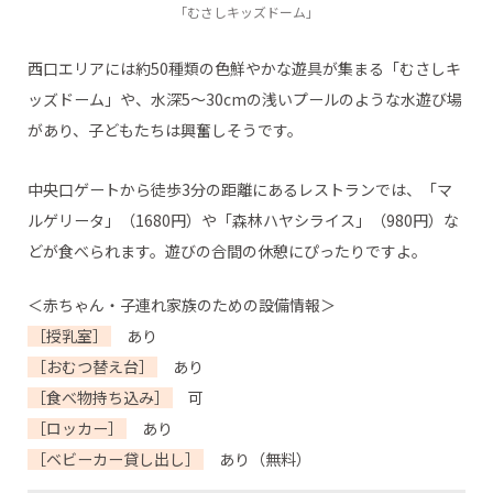
「むさしキッズドーム」
西口エリアには約50種類の色鮮やかな遊具が集まる「むさしキ
ッズドーム」や、水深5～30cmの浅いプールのような水遊び場
があり、子どもたちは興奮しそうです。
中央口ゲートから徒歩3分の距離にあるレストランでは、「マ
ルゲリータ」（1680円）や「森林ハヤシライス」（980円）な
どが食べられます。遊びの合間の休憩にぴったりですよ。
＜赤ちゃん・子連れ家族のための設備情報＞
［授乳室］
あり
［おむつ替え台］
あり
［食べ物持ち込み］
可
［ロッカー］
あり
［ベビーカー貸し出し］
あり（無料）