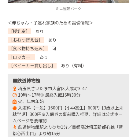
ミニ運転パーク
＜赤ちゃん・子連れ家族のための設備情報＞
［授乳室］
あり
［おむつ替え台］
あり
［食べ物持ち込み］
可
［ロッカー］
あり
［ベビーカー貸し出し］
あり（有料）
■鉄道博物館
埼玉県さいたま市大宮区大成町3-47
10時～17時※最終入館16時30分
火、年末年始
入館料【一般】1600円【小中高生】600円【3歳以上未
就学児】300円※入館券の事前購入推奨、詳細は公式ホー
ムページを要確認
鉄道博物館駅より徒歩1分／首都高速埼玉新都心線「新
都心西出口」より約15分