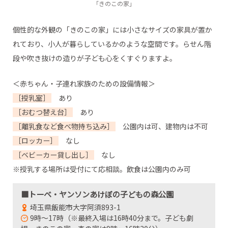
「きのこの家」
個性的な外観の「きのこの家」には小さなサイズの家具が置か
れており、小人が暮らしているかのような空間です。らせん階
段や吹き抜けの造りが子ども心をくすぐりますよ。
＜赤ちゃん・子連れ家族のための設備情報＞
［授乳室］
あり
［おむつ替え台］
あり
［離乳食など食べ物持ち込み］
公園内は可、建物内は不可
［ロッカー］
なし
［ベビーカー貸し出し］
なし
※授乳する場所は受付にて応相談。飲食は公園内のみ可
■トーベ・ヤンソンあけぼの子どもの森公園
埼玉県飯能市大字阿須893-1
9時～17時（※最終入場は16時40分まで。子ども劇