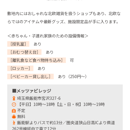
敷地内にはおしゃれな北欧雑貨を扱うショップもあり、北欧な
らではのアイテムや最新グッズ、施設限定品が手に入ります。
＜赤ちゃん・子連れ家族のための設備情報＞
［授乳室］
あり
［おむつ替え台］
あり
［離乳食など食べ物持ち込み］
可
［ロッカー］
あり
［ベビーカー貸し出し］
あり（250円～）
■メッツァビレッジ
埼玉県飯能市宮沢327-6
【平日】10時～18時【土・日・祝】10時～19時
不定
無料
飯能駅よりバスで約13分／圏央道狭山日高ICより県道
262号線経由で車で12分