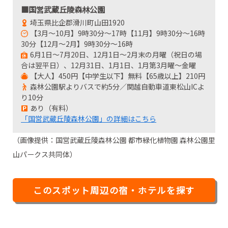
■国営武蔵丘陵森林公園
埼玉県比企郡滑川町山田1920
【3月～10月】9時30分～17時【11月】9時30分～16時
30分【12月～2月】9時30分～16時
6月1日～7月20日、12月1日～2月末の月曜（祝日の場
合は翌平日）、12月31日、1月1日、1月第3月曜～金曜
【大人】450円【中学生以下】無料【65歳以上】210円
森林公園駅よりバスで約5分／関越自動車道東松山ICよ
り10分
あり（有料）
「国営武蔵丘陵森林公園」の詳細はこちら
（画像提供：国営武蔵丘陵森林公園 都市緑化植物園 森林公園里
山パークス共同体）
このスポット周辺の宿・ホテルを探す