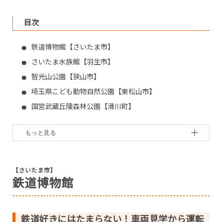
目次
鉄道博物館【さいたま市】
さいたま水族館【羽生市】
智光山公園【狭山市】
埼玉県こども動物自然公園【東松山市】
国営武蔵丘陵森林公園【滑川町】
トーベ・ヤンソンあけぼの子どもの森公園【飯能市】
メッツァビレッジ【飯能市】
彩の国ふれあい牧場【東秩父村】
赤城乳業本庄千本さくら『5S』工場【本庄市】
【さいたま市】
鉄道博物館
鉄道好きにはたまらない！車両見学から運転