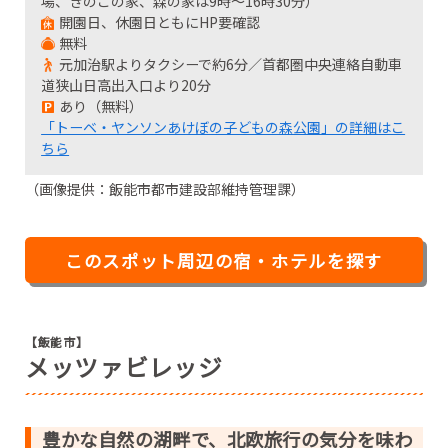
場、きのこの家、森の家は9時～16時30分）
開園日、休園日ともにHP要確認
無料
元加治駅よりタクシーで約6分／首都圏中央連絡自動車
道狭山日高出入口より20分
あり（無料）
「トーベ・ヤンソンあけぼの子どもの森公園」の詳細はこ
ちら
（画像提供：飯能市都市建設部維持管理課）
このスポット周辺の宿・ホテルを探す
【飯能市】
メッツァビレッジ
豊かな自然の湖畔で、北欧旅行の気分を味わ