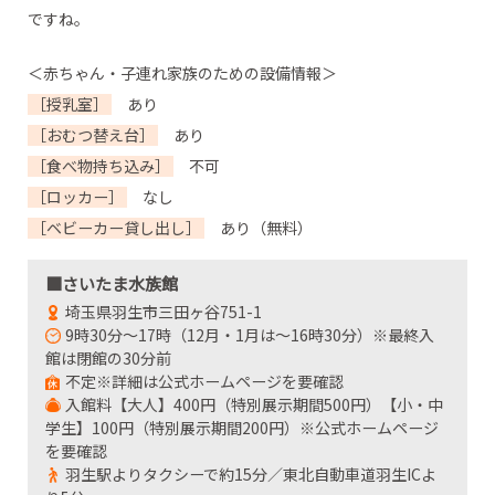
ですね。
＜赤ちゃん・子連れ家族のための設備情報＞
［授乳室］
あり
［おむつ替え台］
あり
［食べ物持ち込み］
不可
［ロッカー］
なし
［ベビーカー貸し出し］
あり（無料）
■さいたま水族館
埼玉県羽生市三田ヶ谷751-1
9時30分～17時（12月・1月は～16時30分）※最終入
館は閉館の30分前
不定※詳細は公式ホームページを要確認
入館料【大人】400円（特別展示期間500円）【小・中
学生】100円（特別展示期間200円）※公式ホームページ
を要確認
羽生駅よりタクシーで約15分／東北自動車道羽生ICよ