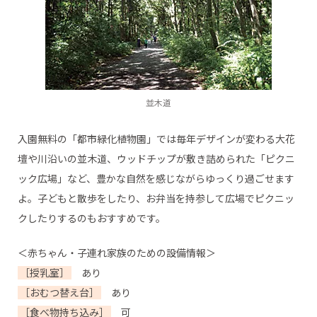
並木道
入園無料の「都市緑化植物園」では毎年デザインが変わる大花
壇や川沿いの並木道、ウッドチップが敷き詰められた「ピクニ
ック広場」など、豊かな自然を感じながらゆっくり過ごせます
よ。子どもと散歩をしたり、お弁当を持参して広場でピクニッ
クしたりするのもおすすめです。
＜赤ちゃん・子連れ家族のための設備情報＞
［授乳室］
あり
［おむつ替え台］
あり
［食べ物持ち込み］
可