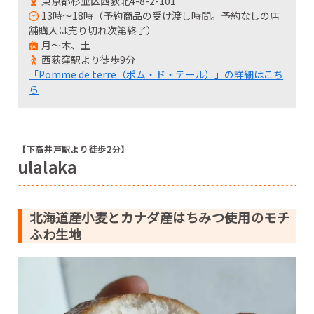
東京都杉並区西荻北4-8-2-101
13時～18時（予約商品の受け渡し時間。予約なしの店
舗購入は売り切れ次第終了）
月～木、土
西荻窪駅より徒歩9分
「Pomme de terre（ポム・ド・テール）」の詳細はこち
ら
【下高井戸駅より徒歩2分】
ulalaka
北海道産小麦とカナダ産はちみつ使用のモチ
ふわ生地