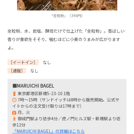
「全粒粉」（390円）
全粒粉、水、岩塩、酵母だけで仕上げた「全粒粉」。香ばしい
香りが食欲をそそり、噛むほどに小麦のうまみが広がります
よ。
［イートイン］
なし
［通販］
なし
■MARUICHI BAGEL
東京都港区新橋5-23-10 1階
7時～15時（サンドイッチは8時から販売開始。公式サ
イトからの注文受け取りは17時まで）
月、火
御成門駅より徒歩4分／虎ノ門ヒルズ駅・新橋駅より徒
歩12分
「MARUICHI BAGEL」の詳細はこちら