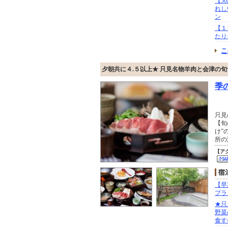
【5
れし
ン
【１
たり
こ
夕朝共に４.５以上★ 只見名物羊肉と会津の
季
只見
【旬
け”
所の
【ア
【早
プラ
★只
野菜
食す