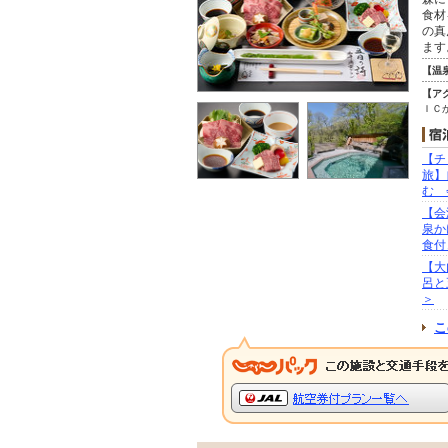
食材
の真
ます
【温
【ア
ＩＣ
【チ
旅】
む 
【会
泉か
食付
【大
呂と
＞
こ