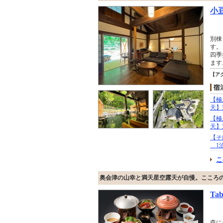
小
別棟
す。
四季
ます
【ア
【極
天】
【極
天】
【そ
＿1
こ
奥会津の山幸と満天星空露天が自慢。こころの
Ta
森に