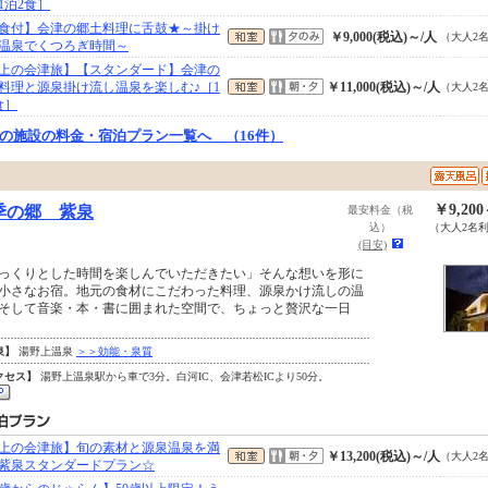
［1泊2食］
食付】会津の郷土料理に舌鼓★～掛け
￥9,000(税込)～/人
（大人2
温泉でくつろぎ時間～
上の会津旅】【スタンダード】会津の
料理と源泉掛け流し温泉を楽しむ♪［1
￥11,000(税込)～/人
（大人2
食］
の施設の料金・宿泊プラン一覧へ （16件）
￥9,20
季の郷 紫泉
最安料金（税
込）
（大人2名
(目安)
っくりとした時間を楽しんでいただきたい」そんな想いを形に
小さなお宿。地元の食材にこだわった料理、源泉かけ流しの温
そして音楽・本・書に囲まれた空間で、ちょっと贅沢な一日
泉】
湯野上温泉
＞＞効能・泉質
クセス】
湯野上温泉駅から車で3分。白河IC、会津若松ICより50分。
上の会津旅】旬の素材と源泉温泉を満
￥13,200(税込)～/人
（大人2
紫泉スタンダードプラン☆