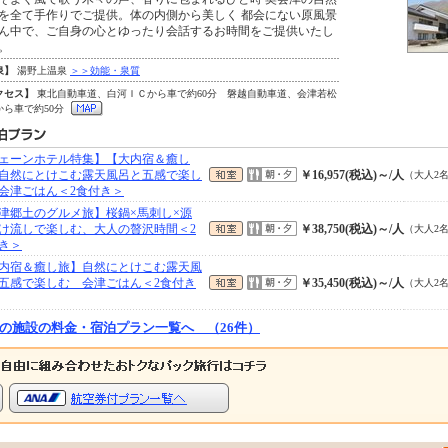
を全て手作りでご提供。体の内側から美しく 都会にない原風景
ん中で、ご自身の心とゆったり会話するお時間をご提供いたし
。
泉】
湯野上温泉
＞＞効能・泉質
クセス】
東北自動車道、白河ＩＣから車で約60分 磐越自動車道、会津若松
から車で約50分
ェーンホテル特集】【大内宿＆癒し
自然にとけこむ露天風呂と五感で楽し
￥16,957(税込)～/人
（大人2
会津ごはん＜2食付き＞
津郷土のグルメ旅】桜鍋×馬刺し×源
け流しで楽しむ、大人の贅沢時間＜2
￥38,750(税込)～/人
（大人2
き＞
内宿＆癒し旅】自然にとけこむ露天風
五感で楽しむ 会津ごはん＜2食付き
￥35,450(税込)～/人
（大人2
の施設の料金・宿泊プラン一覧へ （26件）