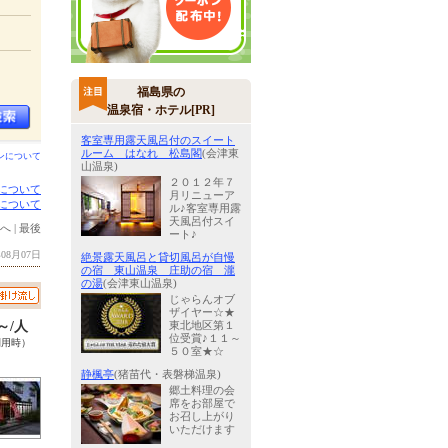
福島県の
温泉宿・ホテル[PR]
客室専用露天風呂付のスイート
ルーム はなれ 松島閣
(会津東
ンについて
山温泉)
２０１２年７
について
月リニューア
について
ル♪客室専用露
天風呂付スイ
へ
|
最後
ート♪
08月07日
絶景露天風呂と貸切風呂が自慢
の宿 東山温泉 庄助の宿 瀧
の湯
(会津東山温泉)
じゃらんオブ
ザイヤー☆★
0～/人
東北地区第１
位受賞♪１１～
利用時）
５０室★☆
静楓亭
(猪苗代・表磐梯温泉)
郷土料理の会
席をお部屋で
お召し上がり
いただけます