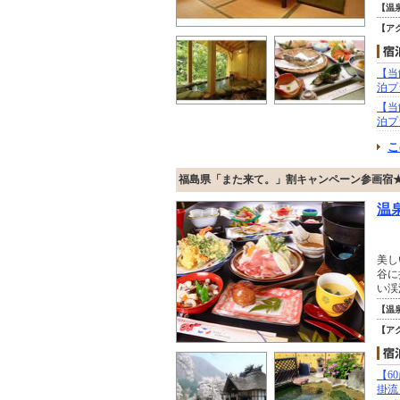
【温
【ア
【当
泊プ
【当
泊プ
こ
福島県「また来て。」割キャンペーン参画宿★
温
美し
谷に
い渓
【温
【ア
【6
掛流