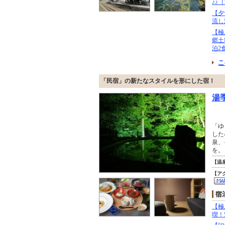
♪♪
【夕
流し
【極
郷土
泊2
こ
「民宿」の新たなスタイルを形にした宿！
湯
「ゆ
した
泉、
を。
【温
【ア
【極
喫！