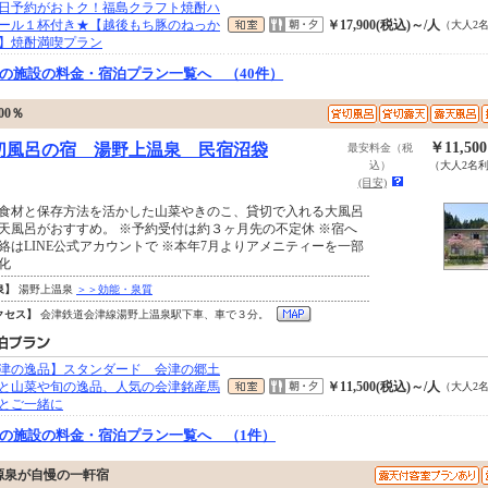
日予約がおトク！福島クラフト焼酎ハ
ール１杯付き★【越後もち豚のねっか
￥17,900(税込)～/人
（大人2
】焼酎満喫プラン
の施設の料金・宿泊プラン一覧へ （40件）
0％
￥11,50
切風呂の宿 湯野上温泉 民宿沼袋
最安料金（税
込）
（大人2名
(目安)
食材と保存方法を活かした山菜やきのこ、貸切で入れる大風呂
天風呂がおすすめ。 ※予約受付は約３ヶ月先の不定休 ※宿へ
絡はLINE公式アカウントで ※本年7月よりアメニティーを一部
化
泉】
湯野上温泉
＞＞効能・泉質
クセス】
会津鉄道会津線湯野上温泉駅下車、車で３分。
津の逸品】スタンダード 会津の郷土
と山菜や旬の逸品、人気の会津銘産馬
￥11,500(税込)～/人
（大人2
とご一緒に
の施設の料金・宿泊プラン一覧へ （1件）
源泉が自慢の一軒宿