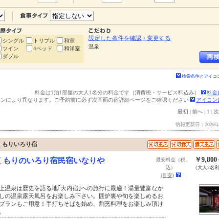
設定した条件を確認・変更する
シングル
トリプル
和室
温泉
ツイン
4ベッド
和洋室
ダブル
検索条件とアイコ
料金は1泊1部屋の大人1名分の料金です（消費税・サービス料込み）
料金
ランにより異なります。ご予約前に必ず次画面の宿詳細ページをご確認ください
アイコン
最初
|
前へ
|
1
|
次
情報更新日：2026年
くもりいろり宿
￥9,80
くもりのいろり宿民宿いなりや
最安料金（税
込）
（大人2名
(目安)
上温泉は歴史を語る地｢大内宿｣への旅行に最適！湯量豊富なか
しの温泉露天風呂をお楽しみ下さい。囲炉裏や旬を楽しめるお
プランもご用意！手打ちそばを始め、割烹料理をお楽しみ頂け
。