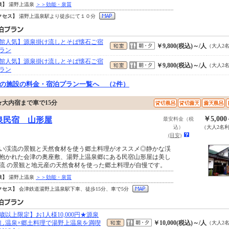
泉】
湯野上温泉
＞＞効能・泉質
クセス】
湯野上温泉駅より徒歩にて１０分
館人気】源泉掛け流しとそば懐石ご宿
￥9,800(税込)～/人
（大人2
ラン
館人気】源泉掛け流しとそば懐石ご宿
￥9,800(税込)～/人
（大人2
ラン
の施設の料金・宿泊プラン一覧へ （2件）
大内宿まで車で15分
￥5,00
泉民宿 山形屋
最安料金（税
込）
（大人2名
(目安)
い渓流の景観と天然食材を使う郷土料理がオススメ◎静かな渓
抱かれた会津の奥座敷、湯野上温泉郷にある民宿山形屋は美し
流 の景観と地元産の天然食材を使った郷土料理が自慢です。
泉】
湯野上温泉
＞＞効能・泉質
クセス】
会津鉄道湯野上温泉駅下車、徒歩15分、車で5分
0歳以上限定】お1人様10,000円★源泉
し温泉×郷土料理で湯野上温泉を満喫
￥10,000(税込)～/人
（大人2