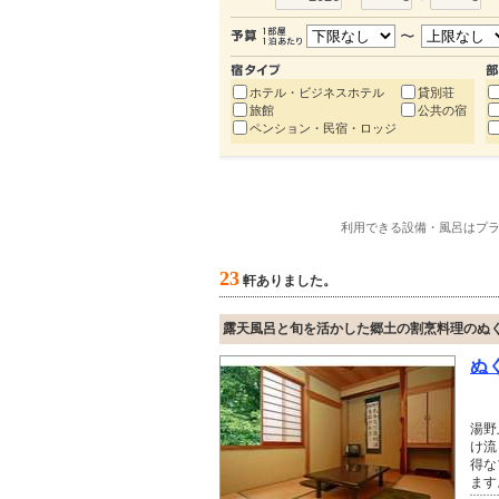
ホテル・ビジネスホテル
貸別荘
旅館
公共の宿
ペンション・民宿・ロッジ
利用できる設備・風呂はプ
23
軒ありました。
露天風呂と旬を活かした郷土の割烹料理のぬ
ぬ
湯野
け流
得な
ます