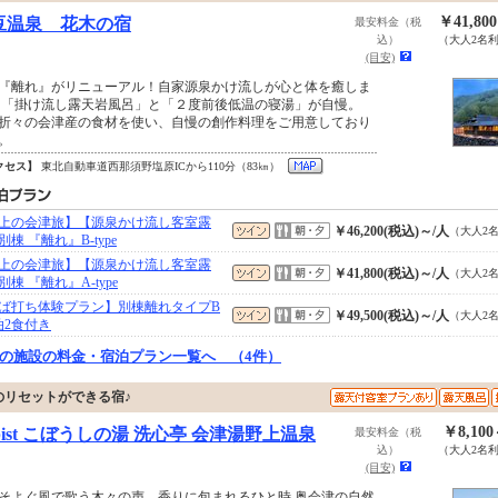
￥41,80
豆温泉 花木の宿
最安料金（税
込）
（大人2名
(目安)
『離れ』がリニューアル！自家源泉かけ流しが心と体を癒しま
 「掛け流し露天岩風呂」と「２度前後低温の寝湯」が自慢。
折々の会津産の食材を使い、自慢の創作料理をご用意しており
。
クセス】
東北自動車道西那須野塩原ICから110分（83㎞）
上の会津旅】【源泉かけ流し客室露
￥46,200(税込)～/人
（大人2
別棟 『離れ』B-type
上の会津旅】【源泉かけ流し客室露
￥41,800(税込)～/人
（大人2
別棟 『離れ』A‐type
ば打ち体験プラン】別棟離れタイプB
￥49,500(税込)～/人
（大人2
泊2食付き
の施設の料金・宿泊プラン一覧へ （4件）
リセットができる宿♪
￥8,10
bist こぼうしの湯 洗心亭 会津湯野上温泉
最安料金（税
込）
（大人2名
(目安)
そよぐ風で歌う木々の声、香りに包まれるひと時 奥会津の自然