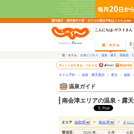
国内旅行・海外旅行や宿・ホテルの宿泊予約はじゃらんnet
こんにちは♪ゲストさん
じ
宿・ホテル
宿・ホテル
出張ビジネス
温泉・露天
高級宿
ポイントがたまる・つかえる
ホテル予約
>
温泉・露天風呂
>
東北
>
福島
>
温泉ガイド
南会津エリアの温泉・露天
＞
＞
福島県
南会津
さらに