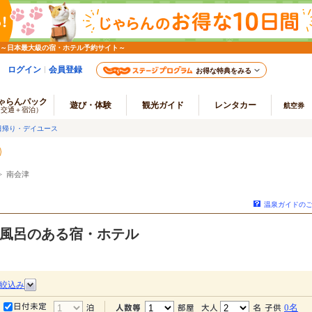
 ～日本最大級の宿・ホテル予約サイト～
ログイン
会員登録
お得な特典をみる
ゃらんパック
遊び・体験
観光ガイド
レンタカー
航空券
（交通＋宿泊）
日帰り・デイユース
 南会津
温泉ガイドの
風呂のある宿・ホテル
絞込み
0名