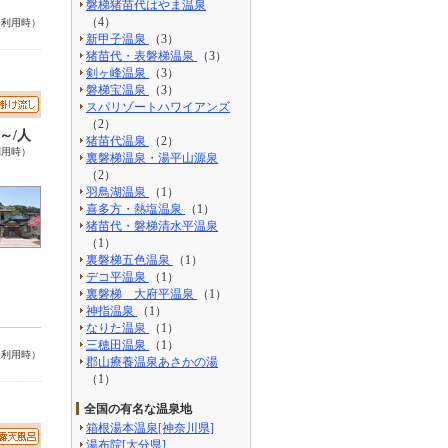
磐梯猪苗代はやま温泉
（4）
名利用時）
新甲子温泉
（3）
猪苗代・表磐梯温泉
（3）
剣ヶ峰温泉
（3）
磐梯宝温泉
（3）
スパリゾートハワイアンズ
（2）
0～/人
猪苗代温泉
（2）
利用時）
裏磐梯温泉・湯平山源泉
（2）
羽鳥湖温泉
（1）
喜多方・熱塩温泉
（1）
猪苗代・磐梯清水平温泉
（1）
裏磐梯五色温泉
（1）
デコ平温泉
（1）
裏磐梯 大府平温泉
（1）
神指温泉
（1）
なりた温泉
（1）
三穂田温泉
（1）
名利用時）
郡山療養温泉あさかの湯
（1）
全国の有名な温泉地
箱根湯本温泉[神奈川県]
湯布院[大分県]