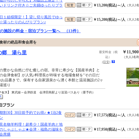
0歳からのじゃらん】50歳以上限定！う
いドリンク付き☆ご夫婦ゆったりプラ
￥13,200(税込)～/人
（大人2
日１組様限定！】貸し切り風呂でゆっ
￥15,200(税込)～/人
（大人2
☆湯ったりのんびりプラン♪
の施設の料金・宿泊プラン一覧へ （13件）
旬食材の絶品和食会席を
￥11,90
の郷 湯ら里
最安料金（税
込）
（大人2名
(目安)
の豊かな自然に佇む癒しの宿。非常に希少な【国産羊肉】と
の会津食材】が人気♪料理長が吟味する地場食材を“その日だ
のお品書きで。保有する自家源泉から湧く本館と温浴施設の2ヶ
湯巡り
クセス】
東武線～会津鉄道 会津田島駅より送迎バスあり（要予約）
期割30】30日前予約でお得♪ ★1泊2食
￥17,575(税込)～/人
（大人2
ン
見名物羊料理！超希少！国産羊肉と地
のしゃぶしゃぶ★会津・福島の滋味を
￥17,950(税込)～/人
（大人2
会席膳