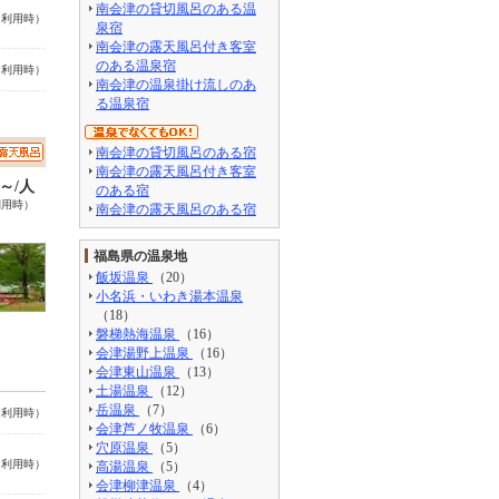
南会津の貸切風呂のある温
名利用時）
泉宿
南会津の露天風呂付き客室
のある温泉宿
名利用時）
南会津の温泉掛け流しのあ
る温泉宿
南会津の貸切風呂のある宿
南会津の露天風呂付き客室
0～/人
のある宿
利用時）
南会津の露天風呂のある宿
福島県の温泉地
飯坂温泉
（20）
小名浜・いわき湯本温泉
（18）
磐梯熱海温泉
（16）
会津湯野上温泉
（16）
会津東山温泉
（13）
土湯温泉
（12）
岳温泉
（7）
名利用時）
会津芦ノ牧温泉
（6）
穴原温泉
（5）
名利用時）
高湯温泉
（5）
会津柳津温泉
（4）