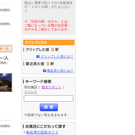
郡山へ電車で約１５分♪自家源泉
の「トロトロ感」がたまらない
名利用時）
☆
※「注目の宿・ホテル」とは、
名利用時）
ご覧になっている県の注目宿・
ホテルをご紹介しております。
0
クリップした宿とは？
0～/人
0
利用時）
最近見た宿とは？
宿泊施設
｜
観光スポット
｜
イベント
※温泉でない宿も含まれます。
名利用時）
南会津の温泉ガイド