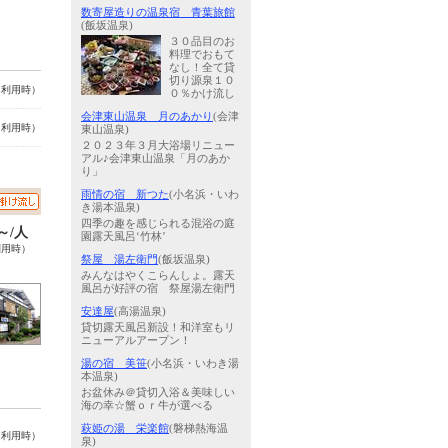
数寄屋造りの温泉宿 青葉旅館
(飯坂温泉)
３０品目のお
料理でおもて
なし！全て貸
切り源泉１０
名利用時）
０％かけ流し
会津東山温泉 月のあかり
(会津
名利用時）
東山温泉)
２０２３年３月大浴場リニュー
アル♪会津東山温泉「月のあか
り」
雨情の宿 新つた
(小名浜・いわ
き湯本温泉)
四季の趣を感じられる混浴の庭
0～/人
園露天風呂‘竹林’
利用時）
祭屋 湯左衛門
(飯坂温泉)
みんなはやくこらんしょ。露天
風呂が好評の宿 祭屋湯左衛門
安達屋
(高湯温泉)
貸切露天風呂新設！和洋室もリ
ニューアルアープン！
湯の宿 美笹
(小名浜・いわき湯
本温泉)
お盆休み＠貸切入浴＆美味しい
海の幸☆蟹ｏｒ牛が選べる
萩姫の湯 栄楽館
(磐梯熱海温
名利用時）
泉)