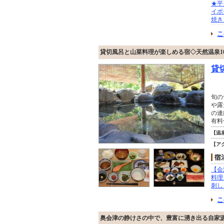
★平
イボ
焼き
こ
貸切風呂と山菜料理が楽しめる宿◇天然温泉10
貸
旬の
や露
の連
有料
【温
【ア
【会
料理
刺し
こ
奥会津の静けさの中で、豊富に湧き出る自家