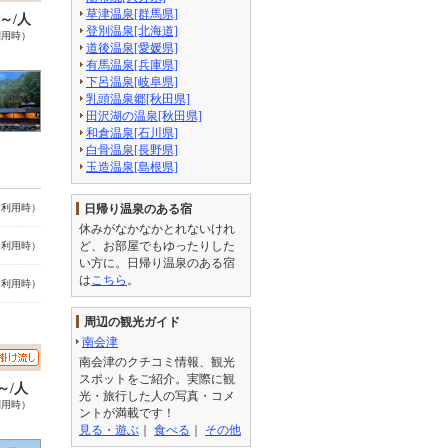
草津温泉[群馬県]
0～/人
登別温泉[北海道]
利用時）
道後温泉[愛媛県]
有馬温泉[兵庫県]
下呂温泉[岐阜県]
乳頭温泉郷[秋田県]
田沢湖の温泉[秋田県]
和倉温泉[石川県]
白骨温泉[長野県]
玉造温泉[島根県]
名利用時）
日帰り温泉のある宿
休みがなかなかとれないけれ
ど、お部屋でもゆったりした
名利用時）
い方に。日帰り温泉のある宿
は
こちら
。
名利用時）
周辺の観光ガイド
南会津
南会津のクチコミ情報、観光
スポットをご紹介。実際に観
0～/人
光・旅行した人の写真・コメ
利用時）
ントが満載です！
見る・遊ぶ
｜
食べる
｜
その他