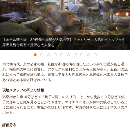
【ホテル華の湯 30種類の湯船が人気の宿】ファミリーに人気のビュッフェや
露天風呂付客室で贅沢な大人旅を
南北朝時代、京の公家の娘・萩姫が不治の病を治したという事で伝説がある温
泉。福島県の中心に位置し、アクセスも便利なことから人気が高く、五百川の流
れに沿って旅館が建ち並ぶ。泉質はアルカリ性単純泉と単純硫化水素泉の２種で
あつ湯とぬる湯と呼ばれている。
現地スタッフの耳より情報
温泉街から車10分ほどで「銚子ヶ滝」の入り口。そこから徒歩２０分ほどで銚
子の形をした滝を見ることができます。マイナスイオンが体中に吸収しているよ
うに感じられるほど、空気が美味しい滝です。写真の好きな人にはオススメのス
ポット。
評価分布