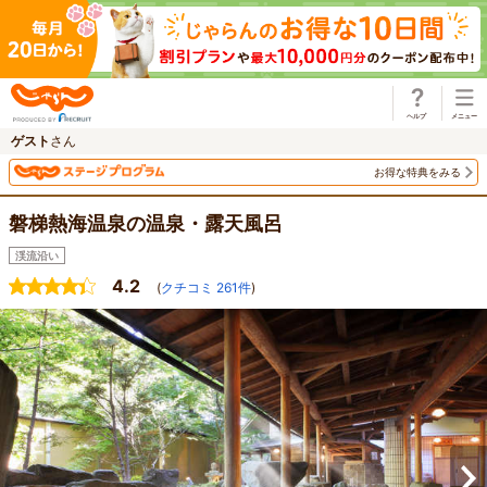
じゃらん
ゲスト
さん
お得な特典をみる
磐梯熱海温泉の温泉・露天風呂
渓流沿い
4.2
(
クチコミ
261
件
)