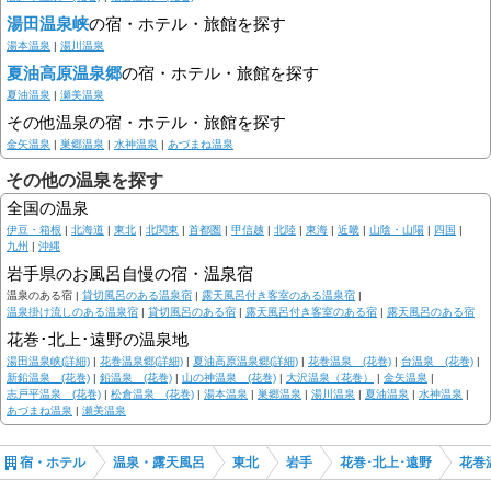
湯田温泉峡
の宿・ホテル・旅館を探す
湯本温泉
|
湯川温泉
夏油高原温泉郷
の宿・ホテル・旅館を探す
夏油温泉
|
瀬美温泉
その他温泉の宿・ホテル・旅館を探す
金矢温泉
|
巣郷温泉
|
水神温泉
|
あづまね温泉
その他の温泉を探す
全国の温泉
伊豆・箱根
|
北海道
|
東北
|
北関東
|
首都圏
|
甲信越
|
北陸
|
東海
|
近畿
|
山陰・山陽
|
四国
|
九州
|
沖縄
岩手県のお風呂自慢の宿・温泉宿
温泉のある宿 |
貸切風呂のある温泉宿
|
露天風呂付き客室のある温泉宿
|
温泉掛け流しのある温泉宿
|
貸切風呂のある宿
|
露天風呂付き客室のある宿
|
露天風呂のある宿
花巻･北上･遠野の温泉地
湯田温泉峡(詳細)
|
花巻温泉郷(詳細)
|
夏油高原温泉郷(詳細)
|
花巻温泉 (花巻)
|
台温泉 (花巻)
|
新鉛温泉 (花巻)
|
鉛温泉 (花巻)
|
山の神温泉 (花巻)
|
大沢温泉（花巻）
|
金矢温泉
|
志戸平温泉 (花巻)
|
松倉温泉 (花巻)
|
湯本温泉
|
巣郷温泉
|
湯川温泉
|
夏油温泉
|
水神温泉
|
あづまね温泉
|
瀬美温泉
宿・ホテル
温泉・露天風呂
東北
岩手
花巻･北上･遠野
花巻