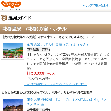
ヘルプ/問い合わせ
温泉ガイド
花巻温泉 (花巻)の宿・ホテル
【売れた宿大賞2025受賞】かに＆牛ステーキと天ぷら＆釜めしフェア
花巻温泉 ホテル紅葉館（こうようかん）
花巻温泉 (花巻)
【じゃらんnetランキング2025 売れた宿大賞受賞】かに＆
牛ステーキと天ぷら＆白金豚陶板焼き・オリジナル釜め
しフェア開催中★岩露天風呂・つぼ湯でゆったり温泉満
喫♪
料金9,900円～/人
(大人2名利用時)
この宿の宿泊プランをすべて見る（197件）
とろとろの湯と心に残るおもてなし。花巻ICよりわずか5分の別世界
花巻温泉 佳松園 肌にしみこむ化粧水のような「と
ろとろの湯」
花巻温泉 (花巻)