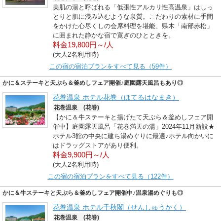
美肌の湯と呼ばれる「低張性アルカリ性高温泉」はしっ
とりと肌に浸み込むような泉質。こだわりの素材に手間
をかけた心尽くしの会席料理を堪能、県木「南部赤松」
に囲まれた静かな宿で寛ぎのひとときを。
料金19,800円～/人
(大人2名利用時)
この宿の宿泊プランをすべて見る（59件）
かに＆ステーキと天ぷら＆釜めしフェア開催♪庭園露天風呂もあり◎
花巻温泉 ホテル花巻（ほてるはなまき）
花巻温泉 (花巻)
【かに＆牛ステーキと揚げたて天ぷら＆釜めしフェア開
催中】庭園露天風呂「花巻満天の湯」2024年11月新設★
ホテル3館の中央に建ち湯めぐりに最適♪ホテル向かいに
はドラッグストアがあり便利。
料金9,900円～/人
(大人2名利用時)
この宿の宿泊プランをすべて見る（122件）
かに＆牛ステーキと天ぷら＆釜めしフェア開催中♪温泉湯めぐりも◎
花巻温泉 ホテル千秋閣（せんしゅうかく）
花巻温泉 (花巻)