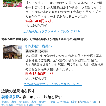
【かに＆牛ステーキと揚げたて天ぷら＆釜めしフェア開
催中】広々とした大浴場には打たせ湯・つぼ湯もあり！
ホテル3館の湯めぐりもおすすめ★豊富な部屋タイプで一
人旅からファミリーまであらゆるニーズに◎
料金8,400円～/人
(大人2名利用時)
この宿の宿泊プランをすべて見る（192件）
岩手の旬の素材を使った本格会席料理が自慢！温泉付のお部屋有
割烹旅館 廣美亭
花巻温泉 (花巻)
その季節でしか味わえない旬の食材を使った会席を基本
はお部屋にご提供。全12室の小さなお宿でとても静か、
うち2部屋は温泉付のお部屋。男女別の大浴場で花巻温泉
の良質なお湯をお愉しみください。
料金15,400円～/人
(大人2名利用時)
この宿の宿泊プランをすべて見る（66件）
近隣の温泉地を探す
花巻温泉郷
の宿・ホテル・旅館を探す
台温泉 (花巻)
|
新鉛温泉 (花巻)
|
鉛温泉 (花巻)
|
山の神温泉 (花巻)
|
大沢温泉（花巻）
|
志戸平温泉 (花巻)
|
松倉温泉 (花巻)