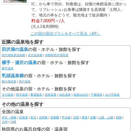
IC」から車で30分。到着後は、自慢の角館温泉に浸かっ
て、リフレッシュ♪お食事は隣接する居酒屋「土間人」
で、地元の幸をどうぞ。観光地まで徒歩圏内！
料金7,000円～/人
(大人2名利用時)
この宿の宿泊プランをすべて見る（4件）
近隣の温泉地を探す
田沢湖の温泉
の宿・ホテル・旅館を探す
田沢湖高原温泉郷
|
水沢温泉郷
|
休暇村田沢湖高原
横手・湯沢の温泉
の宿・ホテル・旅館を探す
横手温泉
乳頭温泉郷
の宿・ホテル・旅館を探す
鶴の湯温泉
|
孫六温泉
その他温泉の宿・ホテル・旅館を探す
玉川温泉
|
西木温泉
|
夏瀬温泉
|
強首温泉
|
仙北温泉
|
温泉ゆぽぽ
|
千畑温泉
|
山の手温泉
その他の温泉を探す
全国の温泉
伊豆・箱根
|
北海道
|
東北
|
北関東
|
首都圏
|
甲信越
|
北陸
|
東海
|
近畿
|
山陰・山陽
|
四国
|
九州
|
沖縄
秋田県のお風呂自慢の宿・温泉宿