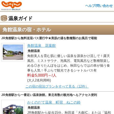
ヘルプ/問い合わせ
温泉ガイド
角館温泉の宿・ホテル
JR角館駅から無料送迎バス運行中★美肌の湯を数種類のお風呂で堪能
角館温泉 花葉館
角館温泉
角館美人を育む肌に優しい温泉を源泉かけ流しで！露天
風呂、ミストサウナ、泡風呂、電気風呂など数種類楽し
める◎きりたんぽをはじめ、秋田ならではの幸が揃う食
事も人気！手ぶらで観光できるシャトルバス有
料金5,000円～/人
(大人2名利用時)
この宿の宿泊プランをすべて見る（12件）
JR角館駅から一番近い温泉旅館。東北有数の観光地へもアクセス便利
かくのだて温泉 町宿 ねこの鈴
角館温泉
JR角館駅から徒歩15分。秋田道「大曲IC」または「協和