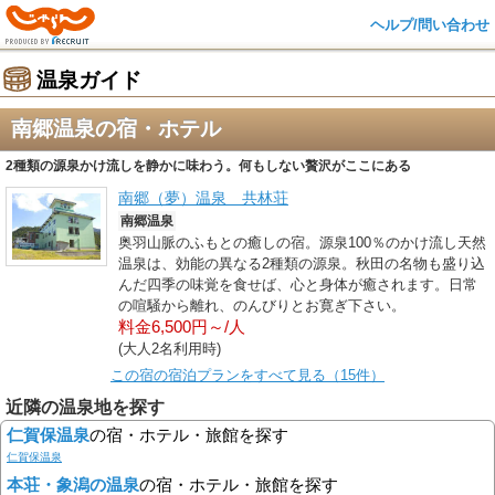
ヘルプ/問い合わせ
温泉ガイド
南郷温泉の宿・ホテル
2種類の源泉かけ流しを静かに味わう。何もしない贅沢がここにある
南郷（夢）温泉 共林荘
南郷温泉
奥羽山脈のふもとの癒しの宿。源泉100％のかけ流し天然
温泉は、効能の異なる2種類の源泉。秋田の名物も盛り込
んだ四季の味覚を食せば、心と身体が癒されます。日常
の喧騒から離れ、のんびりとお寛ぎ下さい。
料金6,500円～/人
(大人2名利用時)
この宿の宿泊プランをすべて見る（15件）
近隣の温泉地を探す
仁賀保温泉
の宿・ホテル・旅館を探す
仁賀保温泉
本荘・象潟の温泉
の宿・ホテル・旅館を探す