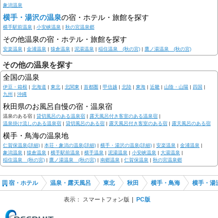
象潟温泉
横手・湯沢の温泉
の宿・ホテル・旅館を探す
横手駅前温泉
|
小安峡温泉
|
秋の宮温泉郷
その他温泉の宿・ホテル・旅館を探す
安楽温泉
|
金浦温泉
|
猿倉温泉
|
泥湯温泉
|
稲住温泉 (秋の宮)
|
鷹ノ湯温泉 (秋の宮)
その他の温泉を探す
全国の温泉
伊豆・箱根
|
北海道
|
東北
|
北関東
|
首都圏
|
甲信越
|
北陸
|
東海
|
近畿
|
山陰・山陽
|
四国
|
九州
|
沖縄
秋田県のお風呂自慢の宿・温泉宿
温泉のある宿 |
貸切風呂のある温泉宿
|
露天風呂付き客室のある温泉宿
|
温泉掛け流しのある温泉宿
|
貸切風呂のある宿
|
露天風呂付き客室のある宿
|
露天風呂のある宿
横手・鳥海の温泉地
仁賀保温泉(詳細)
|
本荘・象潟の温泉(詳細)
|
横手・湯沢の温泉(詳細)
|
安楽温泉
|
金浦温泉
|
象潟温泉
|
猿倉温泉
|
横手駅前温泉
|
横手温泉
|
泥湯温泉
|
小安峡温泉
|
大湯温泉
|
稲住温泉 (秋の宮)
|
鷹ノ湯温泉 (秋の宮)
|
南郷温泉
|
仁賀保温泉
|
秋の宮温泉郷
宿・ホテル
温泉・露天風呂
東北
秋田
横手・鳥海
横手・湯
表示：
スマートフォン版
PC版