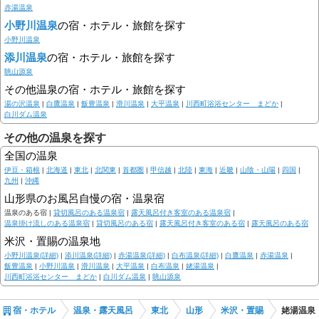
赤湯温泉
小野川温泉
の宿・ホテル・旅館を探す
小野川温泉
添川温泉
の宿・ホテル・旅館を探す
眺山源泉
その他温泉の宿・ホテル・旅館を探す
湯の沢温泉
|
白鷹温泉
|
飯豊温泉
|
滑川温泉
|
大平温泉
|
川西町浴浴センター まどか
|
白川ダム温泉
その他の温泉を探す
全国の温泉
伊豆・箱根
|
北海道
|
東北
|
北関東
|
首都圏
|
甲信越
|
北陸
|
東海
|
近畿
|
山陰・山陽
|
四国
|
九州
|
沖縄
山形県のお風呂自慢の宿・温泉宿
温泉のある宿 |
貸切風呂のある温泉宿
|
露天風呂付き客室のある温泉宿
|
温泉掛け流しのある温泉宿
|
貸切風呂のある宿
|
露天風呂付き客室のある宿
|
露天風呂のある宿
米沢・置賜の温泉地
小野川温泉(詳細)
|
添川温泉(詳細)
|
赤湯温泉(詳細)
|
白布温泉(詳細)
|
白鷹温泉
|
赤湯温泉
|
飯豊温泉
|
小野川温泉
|
滑川温泉
|
大平温泉
|
白布温泉
|
姥湯温泉
|
川西町浴浴センター まどか
|
白川ダム温泉
|
眺山源泉
宿・ホテル
温泉・露天風呂
東北
山形
米沢・置賜
姥湯温泉