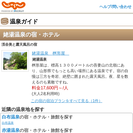
ヘルプ/問い合わせ
温泉ガイド
姥湯温泉の宿・ホテル
渓谷美と露天風呂の宿
姥湯温泉 桝形屋
姥湯温泉
桝形屋は、標高１３００メートルの吾妻山の北嶺にあ
り、山形県でもっとも高い場所にある温泉です。宿の自
慢は三方を奇岩、絶壁に囲まれた露天風呂。夜、星を数
えるのも素敵ですね。
料金17,600円～/人
(大人2名利用時)
この宿の宿泊プランをすべて見る（1件）
近隣の温泉地を探す
白布温泉
の宿・ホテル・旅館を探す
白布温泉
赤湯温泉
の宿・ホテル・旅館を探す