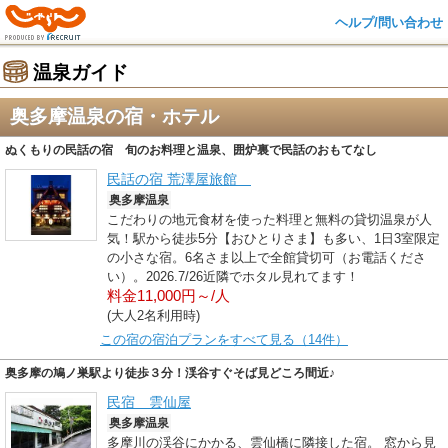
ヘルプ/問い合わせ
温泉ガイド
奥多摩温泉の宿・ホテル
ぬくもりの民話の宿 旬のお料理と温泉、囲炉裏で民話のおもてなし
民話の宿 荒澤屋旅館
奥多摩温泉
こだわりの地元食材を使った料理と無料の貸切温泉が人
気！駅から徒歩5分【おひとりさま】も多い、1日3室限定
の小さな宿。6名さま以上で全館貸切可（お電話くださ
い）。2026.7/26近隣でホタル見れてます！
料金11,000円～/人
(大人2名利用時)
この宿の宿泊プランをすべて見る（14件）
奥多摩の鳩ノ巣駅より徒歩３分！渓谷すぐそば見どころ間近♪
民宿 雲仙屋
奥多摩温泉
多摩川の渓谷にかかる、雲仙橋に隣接した宿。 窓から見