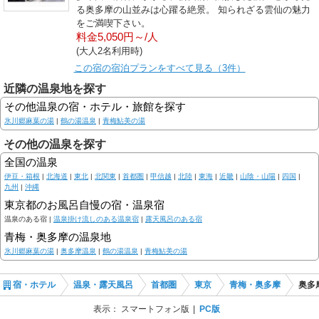
る奥多摩の山並みは心躍る絶景。 知られざる雲仙の魅力
をご満喫下さい。
料金5,050円～/人
(大人2名利用時)
この宿の宿泊プランをすべて見る（3件）
近隣の温泉地を探す
その他温泉の宿・ホテル・旅館を探す
氷川郷麻葉の湯
|
鶴の湯温泉
|
青梅鮎美の湯
その他の温泉を探す
全国の温泉
伊豆・箱根
|
北海道
|
東北
|
北関東
|
首都圏
|
甲信越
|
北陸
|
東海
|
近畿
|
山陰・山陽
|
四国
|
九州
|
沖縄
東京都のお風呂自慢の宿・温泉宿
温泉のある宿 |
温泉掛け流しのある温泉宿
|
露天風呂のある宿
青梅・奥多摩の温泉地
氷川郷麻葉の湯
|
奥多摩温泉
|
鶴の湯温泉
|
青梅鮎美の湯
宿・ホテル
温泉・露天風呂
首都圏
東京
青梅・奥多摩
奥多
表示：
スマートフォン版
PC版