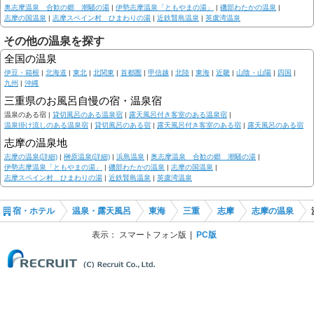
奥志摩温泉 合歓の郷 潮騒の湯
|
伊勢志摩温泉「ともやまの湯」
|
磯部わたかの温泉
|
志摩の国温泉
|
志摩スペイン村 ひまわりの湯
|
近鉄賢島温泉
|
英虞湾温泉
その他の温泉を探す
全国の温泉
伊豆・箱根
|
北海道
|
東北
|
北関東
|
首都圏
|
甲信越
|
北陸
|
東海
|
近畿
|
山陰・山陽
|
四国
|
九州
|
沖縄
三重県のお風呂自慢の宿・温泉宿
温泉のある宿 |
貸切風呂のある温泉宿
|
露天風呂付き客室のある温泉宿
|
温泉掛け流しのある温泉宿
|
貸切風呂のある宿
|
露天風呂付き客室のある宿
|
露天風呂のある宿
志摩の温泉地
志摩の温泉(詳細)
|
榊原温泉(詳細)
|
浜島温泉
|
奥志摩温泉 合歓の郷 潮騒の湯
|
伊勢志摩温泉「ともやまの湯」
|
磯部わたかの温泉
|
志摩の国温泉
|
志摩スペイン村 ひまわりの湯
|
近鉄賢島温泉
|
英虞湾温泉
宿・ホテル
温泉・露天風呂
東海
三重
志摩
志摩の温泉
表示：
スマートフォン版
PC版