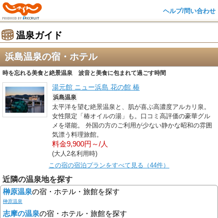
ヘルプ/問い合わせ
温泉ガイド
浜島温泉の宿・ホテル
時を忘れる美食と絶景温泉 波音と美食に包まれて過ごす時間
湯元館 ニュー浜島 花の館 椿
浜島温泉
太平洋を望む絶景温泉と、肌が喜ぶ高濃度アルカリ泉。
女性限定「椿オイルの湯」も。口コミ高評価の豪華グル
メを堪能。 外国の方のご利用が少ない静かな昭和の雰囲
気漂う料理旅館。
料金9,900円～/人
(大人2名利用時)
この宿の宿泊プランをすべて見る（44件）
近隣の温泉地を探す
榊原温泉
の宿・ホテル・旅館を探す
榊原温泉
志摩の温泉
の宿・ホテル・旅館を探す