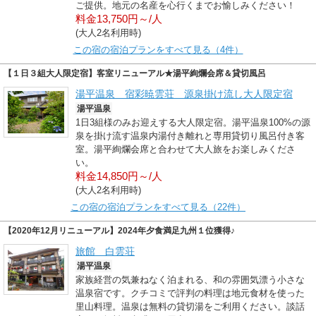
ご提供。地元の名産を心行くまでお愉しみください！
料金13,750円～/人
(大人2名利用時)
この宿の宿泊プランをすべて見る（4件）
【１日３組大人限定宿】客室リニューアル★湯平絢爛会席＆貸切風呂
湯平温泉 宿彩暁雲荘 源泉掛け流し大人限定宿
湯平温泉
1日3組様のみお迎えする大人限定宿。湯平温泉100%の源
泉を掛け流す温泉内湯付き離れと専用貸切り風呂付き客
室。湯平絢爛会席と合わせて大人旅をお楽しみくださ
い。
料金14,850円～/人
(大人2名利用時)
この宿の宿泊プランをすべて見る（22件）
【2020年12月リニューアル】2024年夕食満足九州１位獲得♪
旅館 白雲荘
湯平温泉
家族経営の気兼ねなく泊まれる、和の雰囲気漂う小さな
温泉宿です。クチコミで評判の料理は地元食材を使った
里山料理。温泉は無料の貸切湯をご利用ください。談話