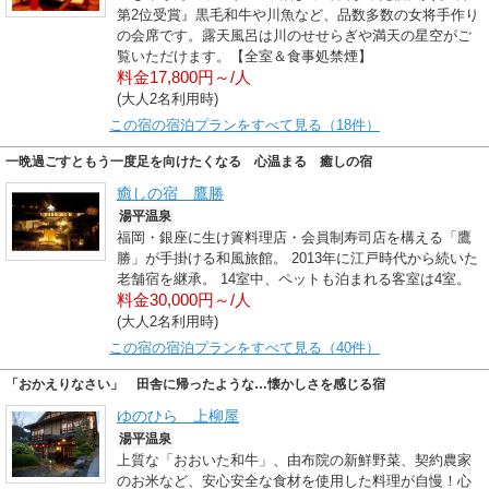
第2位受賞』黒毛和牛や川魚など、品数多数の女将手作り
の会席です。露天風呂は川のせせらぎや満天の星空がご
覧いただけます。【全室＆食事処禁煙】
料金17,800円～/人
(大人2名利用時)
この宿の宿泊プランをすべて見る（18件）
一晩過ごすともう一度足を向けたくなる 心温まる 癒しの宿
癒しの宿 鷹勝
湯平温泉
福岡・銀座に生け簀料理店・会員制寿司店を構える「鷹
勝」が手掛ける和風旅館。 2013年に江戸時代から続いた
老舗宿を継承。 14室中、ペットも泊まれる客室は4室。
料金30,000円～/人
(大人2名利用時)
この宿の宿泊プランをすべて見る（40件）
「おかえりなさい」 田舎に帰ったような…懐かしさを感じる宿
ゆのひら 上柳屋
湯平温泉
上質な「おおいた和牛」、由布院の新鮮野菜、契約農家
のお米など、安心安全な食材を使用した料理が自慢！心