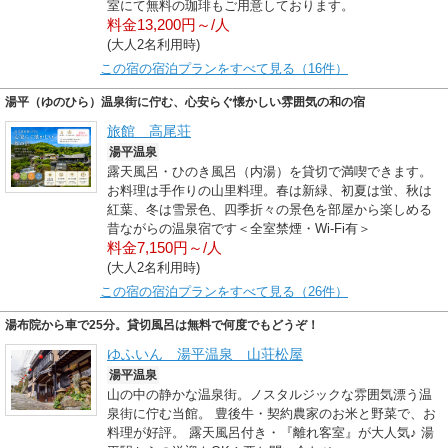
室にて無料の珈琲もご用意しております。
料金13,200円～/人
(大人2名利用時)
この宿の宿泊プランをすべて見る（16件）
湯平（ゆのひら）温泉街に佇む、心安らぐ懐かしい雰囲気の和の宿
旅館 高尾荘
湯平温泉
露天風呂・ひのき風呂（内湯）を貸切で満喫できます。
お料理は手作りの山里料理。春は新緑、初夏は蛍、秋は
紅葉、冬は雪景色、四季折々の景色を部屋から楽しめる
昔ながらの温泉宿です＜全室禁煙・Wi-Fi有＞
料金7,150円～/人
(大人2名利用時)
この宿の宿泊プランをすべて見る（26件）
湯布院から車で25分。貸切風呂は無料で何度でもどうぞ！
ゆふいん 湯平温泉 山荘松屋
湯平温泉
山の中の静かな温泉街。ノスタルジックな雰囲気漂う温
泉街に佇む当館。 豊後牛・契約農家のお米と野菜で、お
料理が好評。 露天風呂付き・『離れ客室』が大人気♪ 湯