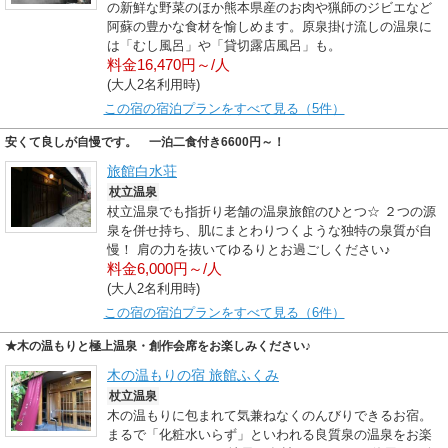
の新鮮な野菜のほか熊本県産のお肉や猟師のジビエなど
阿蘇の豊かな食材を愉しめます。原泉掛け流しの温泉に
は「むし風呂」や「貸切露店風呂」も。
料金16,470円～/人
(大人2名利用時)
この宿の宿泊プランをすべて見る（5件）
安くて良しが自慢です。 一泊二食付き6600円～！
旅館白水荘
杖立温泉
杖立温泉でも指折り老舗の温泉旅館のひとつ☆ ２つの源
泉を併せ持ち、肌にまとわりつくような独特の泉質が自
慢！ 肩の力を抜いてゆるりとお過ごしください♪
料金6,000円～/人
(大人2名利用時)
この宿の宿泊プランをすべて見る（6件）
★木の温もりと極上温泉・創作会席をお楽しみください♪
木の温もりの宿 旅館ふくみ
杖立温泉
木の温もりに包まれて気兼ねなくのんびりできるお宿。
まるで「化粧水いらず」といわれる良質泉の温泉をお楽