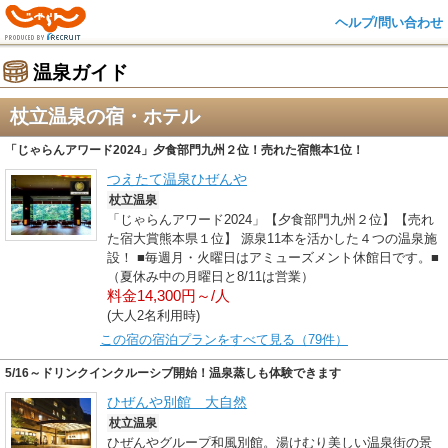
ヘルプ/問い合わせ
温泉ガイド
杖立温泉の宿・ホテル
「じゃらんアワード2024」夕食部門九州２位！売れた宿熊本1位！
つえたて温泉ひぜんや
杖立温泉
「じゃらんアワード2024」【夕食部門九州２位】【売れ
た宿大賞熊本県１位】 源泉11本を活かした４つの温泉施
設！ ■毎週月・火曜日はアミューズメント休館日です。■
（夏休み中の月曜日と8/11は営業）
料金14,300円～/人
(大人2名利用時)
この宿の宿泊プランをすべて見る（79件）
5/16～ドリンクインクルーシブ開始！温泉蒸しも体験できます
ひぜんや別館 大自然
杖立温泉
ひぜんやグループ和風別館。湯けむり美しい温泉街の景