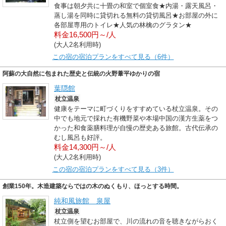
食事は朝夕共に十畳の和室で個室食★内湯・露天風呂・
蒸し湯を同時に貸切れる無料の貸切風呂★お部屋の外に
各部屋専用のトイレ★人気の林檎のグラタン★
料金16,500円～/人
(大人2名利用時)
この宿の宿泊プランをすべて見る（6件）
阿蘇の大自然に包まれた歴史と伝統の火野葦平ゆかりの宿
葉隠館
杖立温泉
健康をテーマに町づくりをすすめている杖立温泉。その
中でも地元で採れた有機野菜や本場中国の漢方生薬をつ
かった和食薬膳料理が自慢の歴史ある旅館。古代伝承の
むし風呂も好評。
料金14,300円～/人
(大人2名利用時)
この宿の宿泊プランをすべて見る（3件）
創業150年。木造建築ならではの木のぬくもり、ほっとする時間。
純和風旅館 泉屋
杖立温泉
杖立側を望むお部屋で、川の流れの音を聴きながらおく