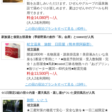
観をお楽しみいただけます。ひぜんやグループの温泉施
設で湯めぐりが楽しめます。夏はひぜんやのプールも利
用できます。
料金14,080円～/人
(大人2名利用時)
この宿の宿泊プランをすべて見る（40件）
家族湯と個室お部屋食（季節野菜の創作「和」会席）とsweetが人気
杖立温泉 旅館 日田屋（熊本県阿蘇郡）
杖立温泉
開湯1800年・名物蒸湯・源泉掛流泉！美容液みたいな良
泉を1番湯で専用に＾＾■徹底予防対策・受入数制限・完
全！お部屋食■馬刺■sweet三昧名物熱々の『あげプリン』
■強リピーター層20～40代女性■耐震完備
料金13,500円～/人
(大人2名利用時)
この宿の宿泊プランをすべて見る（19件）
☆1日限定2組の宿☆内湯・露天風呂・蒸し湯がついた貸切風呂が人気
旅館 いとう
杖立温泉
★三蜜対策の徹底で安心・安全な旅を★一日二組限定★