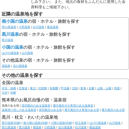
しみ下さい。 また、地元の食材をふんだんに使用した会
席料理もご堪能下さい。
近隣の温泉地を探す
南小国の温泉
の宿・ホテル・旅館を探す
田の原温泉
|
小田温泉
|
白川温泉
|
蔵迫温泉
黒川温泉
の宿・ホテル・旅館を探す
黒川温泉
小国の温泉
の宿・ホテル・旅館を探す
はげの湯温泉
|
山川温泉
その他温泉の宿・ホテル・旅館を探す
扇温泉
|
岳の湯温泉
その他の温泉を探す
全国の温泉
伊豆・箱根
|
北海道
|
東北
|
北関東
|
首都圏
|
甲信越
|
北陸
|
東海
|
近畿
|
山陰・山陽
|
四国
|
九州
|
沖縄
熊本県のお風呂自慢の宿・温泉宿
温泉のある宿 |
貸切風呂のある温泉宿
|
露天風呂付き客室のある温泉宿
|
温泉掛け流しのある温泉宿
|
貸切風呂のある宿
|
露天風呂付き客室のある宿
|
露天風呂のある宿
黒川・杖立・わいたの温泉地
黒川温泉(詳細)
|
南小国の温泉(詳細)
|
小国の温泉(詳細)
|
杖立温泉
|
はげの湯温泉
|
山川温泉
|
田の原温泉
|
黒川温泉
|
扇温泉
|
小田温泉
|
岳の湯温泉
|
白川温泉
|
蔵迫温泉