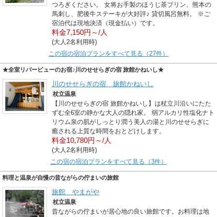
つろぎください。 女将お手製のほうじ茶プリン、熊本の
馬刺し、肥後牛ステーキが大好評♪ 貸切風呂無料。 ※ご
宿泊代は現地決済（現金払い）です。
料金7,150円～/人
(大人2名利用時)
この宿の宿泊プランをすべて見る（27件）
★全室リバービューのお宿♪川のせせらぎの宿 旅館かねいし★
川のせせらぎの宿 旅館かねいし
杖立温泉
【川のせせらぎの宿 旅館かねいし】は杖立川沿いにたた
ずむ全6室の静かな大人の隠れ家。 弱アルカリ性塩化ナト
リウム泉の肌がしっとり潤う美人の湯と川のせせらぎに
癒される上質な時間をおとどけします。
料金10,780円～/人
(大人2名利用時)
この宿の宿泊プランをすべて見る（3件）
料理と温泉が自慢の昔ながらの佇まいの旅館
旅館 やまがや
杖立温泉
昔ながらの佇まいが居心地の良い旅館です。お料理は地