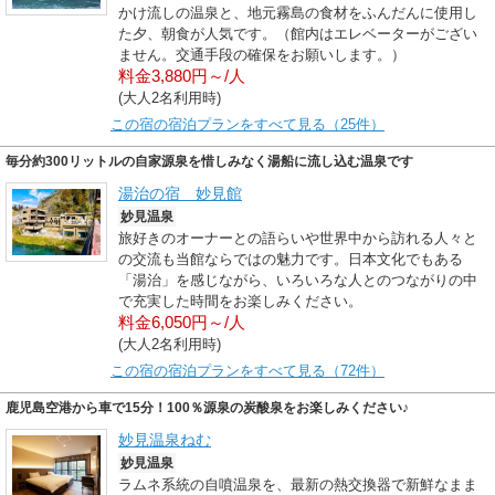
かけ流しの温泉と、地元霧島の食材をふんだんに使用し
た夕、朝食が人気です。（館内はエレベーターがござい
ません。交通手段の確保をお願いします。）
料金3,880円～/人
(大人2名利用時)
この宿の宿泊プランをすべて見る（25件）
毎分約300リットルの自家源泉を惜しみなく湯船に流し込む温泉です
湯治の宿 妙見館
妙見温泉
旅好きのオーナーとの語らいや世界中から訪れる人々と
の交流も当館ならではの魅力です。日本文化でもある
「湯治」を感じながら、いろいろな人とのつながりの中
で充実した時間をお楽しみください。
料金6,050円～/人
(大人2名利用時)
この宿の宿泊プランをすべて見る（72件）
鹿児島空港から車で15分！100％源泉の炭酸泉をお楽しみください♪
妙見温泉ねむ
妙見温泉
ラムネ系統の自噴温泉を、最新の熱交換器で新鮮なまま