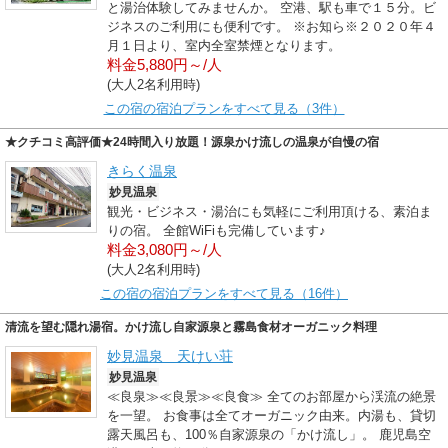
と湯治体験してみませんか。 空港、駅も車で１５分。ビ
ジネスのご利用にも便利です。 ※お知ら※２０２０年４
月１日より、室内全室禁煙となります。
料金5,880円～/人
(大人2名利用時)
この宿の宿泊プランをすべて見る（3件）
★クチコミ高評価★24時間入り放題！源泉かけ流しの温泉が自慢の宿
きらく温泉
妙見温泉
観光・ビジネス・湯治にも気軽にご利用頂ける、素泊ま
りの宿。 全館WiFiも完備しています♪
料金3,080円～/人
(大人2名利用時)
この宿の宿泊プランをすべて見る（16件）
清流を望む隠れ湯宿。かけ流し自家源泉と霧島食材オーガニック料理
妙見温泉 天けい荘
妙見温泉
≪良泉≫≪良景≫≪良食≫ 全てのお部屋から渓流の絶景
を一望。 お食事は全てオーガニック由来。内湯も、貸切
露天風呂も、100％自家源泉の「かけ流し」。 鹿児島空