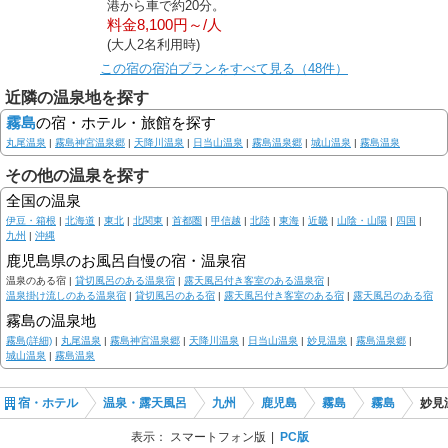
港から車で約20分。
料金8,100円～/人
(大人2名利用時)
この宿の宿泊プランをすべて見る（48件）
近隣の温泉地を探す
霧島
の宿・ホテル・旅館を探す
丸尾温泉
|
霧島神宮温泉郷
|
天降川温泉
|
日当山温泉
|
霧島温泉郷
|
城山温泉
|
霧島温泉
その他の温泉を探す
全国の温泉
伊豆・箱根
|
北海道
|
東北
|
北関東
|
首都圏
|
甲信越
|
北陸
|
東海
|
近畿
|
山陰・山陽
|
四国
|
九州
|
沖縄
鹿児島県のお風呂自慢の宿・温泉宿
温泉のある宿 |
貸切風呂のある温泉宿
|
露天風呂付き客室のある温泉宿
|
温泉掛け流しのある温泉宿
|
貸切風呂のある宿
|
露天風呂付き客室のある宿
|
露天風呂のある宿
霧島の温泉地
霧島(詳細)
|
丸尾温泉
|
霧島神宮温泉郷
|
天降川温泉
|
日当山温泉
|
妙見温泉
|
霧島温泉郷
|
城山温泉
|
霧島温泉
宿・ホテル
温泉・露天風呂
九州
鹿児島
霧島
霧島
妙見
表示：
スマートフォン版
PC版