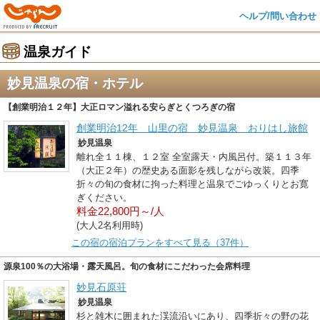
ヘルプ/問い合わせ
温泉ガイド
妙見温泉の宿・ホテル
【創業明治１２年】大正ロマン溢れる安らぎとくつろぎの宿
創業明治12年 山里の宿 妙見温泉 おりはし旅館
妙見温泉
離れ全１１棟、１２室 全室露天・内風呂付。築１１３年
（大正２年）の歴史ある面影を残しながら改装。四季
折々の旬の食材に拘った料理と温泉でごゆっくりとお寛
ぎください。
料金22,800円～/人
(大人2名利用時)
この宿の宿泊プランをすべて見る（37件）
源泉100％の大浴場・露天風呂。旬の食材にこだわった会席料理
妙見石原荘
妙見温泉
杉と雑木に囲まれた渓流沿いにあり、四季折々の野の花