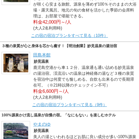
が咲く心安まる旅館。源泉を薄めず100％そのままの大浴
場・露天風呂。地元の旬の食材を活かした季節の会席料
理は、お部屋で堪能できる。
料金42,000円～/人
(大人2名利用時)
この宿の宿泊プランをすべて見る（10件）
３種の泉質が心と身体を芯から癒す！【明治創業】妙見温泉の湯治宿
田島本館
妙見温泉
鹿児島空港から車１２分、温泉通も通い詰める妙見温泉
の湯治宿。渓流沿いの温泉は神経痛の湯など３種の泉質
を宿泊中は何度でも愉しめる。自炊も出来るので長期滞
在可。（※21時以降のチェックイン不可）
料金6,600円～/人
(大人2名利用時)
この宿の宿泊プランをすべて見る（9件）
100%源泉かけ流し温泉が自慢の宿。「なにもない」を楽しむホテル
やまのゆ
妙見温泉
美人の湯といわれるほどお肌に良い成分が多い100%源泉