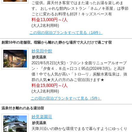
ご提供。露天付き客室ではまた違ったお湯を楽しめま
す。 おしゃれな館内レストラン「ネムノキ茶屋」は季節
ごとに変わるお料理も好評！キッズスペース有
料金13,000円～/人
(大人2名利用時)
この宿の宿泊プランをすべて見る（14件）
創業59年の老舗宿。喧騒から離れた静かな場所で大人だけで過ごす宿
妙見田中館
妙見温泉
2021年5月2日(大安)・フロント全面リニューアルオープ
ン・『夕食４．８点＝口コミ95点(2024年3月)』と高評
価！中でも人気が高い「トロ―リ」炭酸水素塩泉は、抜
群の人気★大人の方のみご宿泊頂けます★
料金19,800円～/人
(大人2名利用時)
この宿の宿泊プランをすべて見る（5件）
温泉付き離れのある湯治宿
妙見楽園荘
妙見温泉
天降川沿いの静かな環境でまるで暮らすようにゆっくり