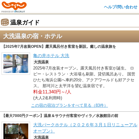
ヘルプ/問い合わせ
温泉ガイド
大洗温泉の宿・ホテル
【2025年7月改装OPEN】露天風呂付き客室を新設。癒しの温泉旅を
亀の井ホテル 大洗
大洗温泉
2025年7月改装オープン。露天風呂付き客室が誕生。 ロ
ビー・レストラン・大浴場も刷新。貸切風呂あり。 国営
ひたち海浜公園へ車約20分、アクアワールドも好アクセ
ス。 那珂川と太平洋を望む温泉宿です。
料金11,340円～/人
(大人2名利用時)
この宿の宿泊プランをすべて見る（83件）
【最大7000円クーポン】温泉＆サウナ付客室やヴィラ／水族館目の前
大洗パークホテル（２０２６年３月１日リニューアル
オープン）
大洗温泉