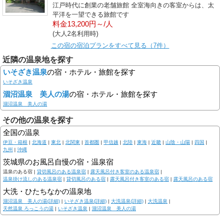
江戸時代に創業の老舗旅館 全室海向きの客室からは、太
平洋を一望できる旅館です
料金13,200円～/人
(大人2名利用時)
この宿の宿泊プランをすべて見る（7件）
近隣の温泉地を探す
いそざき温泉
の宿・ホテル・旅館を探す
いそざき温泉
涸沼温泉 美人の湯
の宿・ホテル・旅館を探す
涸沼温泉 美人の湯
その他の温泉を探す
全国の温泉
伊豆・箱根
|
北海道
|
東北
|
北関東
|
首都圏
|
甲信越
|
北陸
|
東海
|
近畿
|
山陰・山陽
|
四国
|
九州
|
沖縄
茨城県のお風呂自慢の宿・温泉宿
温泉のある宿 |
貸切風呂のある温泉宿
|
露天風呂付き客室のある温泉宿
|
温泉掛け流しのある温泉宿
|
貸切風呂のある宿
|
露天風呂付き客室のある宿
|
露天風呂のある宿
大洗・ひたちなかの温泉地
涸沼温泉 美人の湯(詳細)
|
いそざき温泉(詳細)
|
大洗温泉(詳細)
|
大洗温泉
|
天然温泉 ろっこうの湯
|
いそざき温泉
|
涸沼温泉 美人の湯