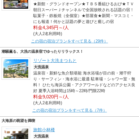
★新館・グランドオープン★ＴＢＳ番組ひるおび★ＴＶ
朝日スーパーＪチャンネルで全国放映される話題の宿！
駄菓子・鉄板焼（全個室）★部屋食★新聞・マスコミ・
にも報道！何かと話題の夢と遊びと癒しの宿
料金4,345円～/人
(大人2名利用時)
この宿の宿泊プランをすべて見る（29件）
潮騒薫る、大洗の温泉宿でゆったりリラックス！
リゾート大洗まつもと
大洗温泉
温泉宿・新鮮な魚介類堪能 海水浴場が目の前・潮干狩
り・サーフィン・海水浴に最適 駐車場・シャワー室・無
料！ ひたち海浜公園・アクアワールドなどのアクセス良
好 夏季入浴時間は15時～22時/門限22時
料金9,020円～/人
(大人2名利用時)
この宿の宿泊プランをすべて見る（7件）
大海原の眺望を満喫
旅館小林楼
大洗温泉