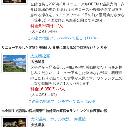
全館改装し2026年3月リニューアルOPEN！温泉完備、夕
食は茨城の恵みを味わう和洋コースや鮟鱇会席で日常を
忘れる滞在を。<アクアワールド目の前／那珂湊おさかな
市場車5分／国立ひたち海浜公園まで車20分＞
料金6,930円～/人
(大人2名利用時)
この宿の宿泊プランをすべて見る（117件）
リニューアルした客室と美味しい食事に露天風呂で特別なひとときを
大洗鴎松亭
大洗温泉
太平洋から昇る美しい朝日を望む感動的なひと時をお愉
しみください。リニューアルした快適なお部屋、料理長
のこだわりが詰まった食事が人気です。ワンランク上の
上質な時間をお過ごしいただけます。
料金16,350円～/人
(大人2名利用時)
この宿の宿泊プランをすべて見る（26件）
≪全国ＴＶ話題の宿≫関東甲信越売れ筋宿★ランキング１位獲得の宿
大洗温泉 ホテル大洗 舞凛館
大洗温泉