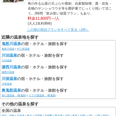
将の作る山菜の天ぷらや鹿刺、自家製味噌、鹿・岩魚・
名物のサンショウウオ等を囲炉裏でじっくり焼いて頂こ
う。2時間「飲み歌い放題プラン」もあり。
料金11,800円～/人
(大人2名利用時)
この宿の宿泊プランをすべて見る（2件）
近隣の温泉地を探す
鬼怒川温泉
の宿・ホテル・旅館を探す
鬼怒川温泉
|
中三依温泉
川治温泉
の宿・ホテル・旅館を探す
川治温泉
湯西川温泉
の宿・ホテル・旅館を探す
湯西川温泉
川俣温泉
の宿・ホテル・旅館を探す
川俣温泉
奥鬼怒温泉
の宿・ホテル・旅館を探す
加仁湯温泉 (奥鬼怒)
|
八丁の湯温泉 (奥鬼怒)
その他の温泉を探す
全国の温泉
伊豆・箱根
|
北海道
|
東北
|
北関東
|
首都圏
|
甲信越
|
北陸
|
東海
|
近畿
|
山陰・山陽
|
四国
|