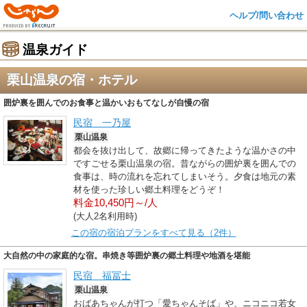
ヘルプ/問い合わせ
温泉ガイド
栗山温泉の宿・ホテル
囲炉裏を囲んでのお食事と温かいおもてなしが自慢の宿
民宿 一乃屋
栗山温泉
都会を抜け出して、故郷に帰ってきたような温かさの中
ですごせる栗山温泉の宿。昔ながらの囲炉裏を囲んでの
食事は、時の流れを忘れてしまいそう。夕食は地元の素
材を使った珍しい郷土料理をどうぞ！
料金10,450円～/人
(大人2名利用時)
この宿の宿泊プランをすべて見る（2件）
大自然の中の家庭的な宿。串焼き等囲炉裏の郷土料理や地酒を堪能
民宿 福冨士
栗山温泉
おばあちゃんが打つ「愛ちゃんそば」や、ニコニコ若女