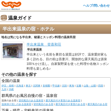
ヘルプ/問い合わせ
温泉ガイド
半出来温泉の宿・ホテル
地名は気になる半出来、秘湯とスッポン料理の温泉民宿
半出来温泉 登喜和荘
半出来温泉
半出来という名前を裏切る湯質は好評で、温泉愛好家も
多く訪れる。目の前は吾妻川、開放的な露天風呂は源泉
100％かけ流し。自家製野菜を使った料理や名物スッポン
料理も楽しめる♪
その他の温泉を探す
全国の温泉
伊豆・箱根
|
北海道
|
東北
|
北関東
|
首都圏
|
甲信越
|
北陸
|
東海
|
近畿
|
山陰・山陽
|
四国
|
九州
|
沖縄
群馬県のお風呂自慢の宿・温泉宿
温泉のある宿 |
貸切風呂のある温泉宿
|
露天風呂付き客室のある温泉宿
|
温泉掛け流しのある温泉宿
|
貸切風呂のある宿
|
露天風呂付き客室のある宿
|
露天風呂のある宿
万座・嬬恋・北軽井沢の温泉地