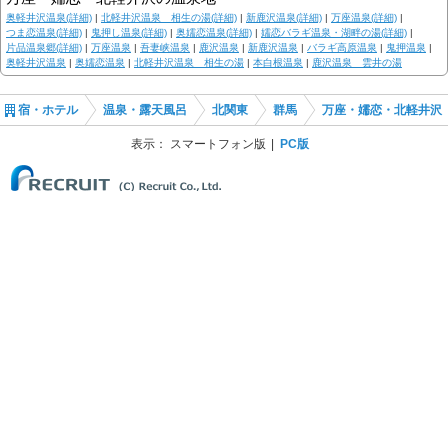
奥軽井沢温泉(詳細)
|
北軽井沢温泉 相生の湯(詳細)
|
新鹿沢温泉(詳細)
|
万座温泉(詳細)
|
つま恋温泉(詳細)
|
鬼押し温泉(詳細)
|
奥嬬恋温泉(詳細)
|
嬬恋バラギ温泉・湖畔の湯(詳細)
|
片品温泉郷(詳細)
|
万座温泉
|
吾妻峡温泉
|
鹿沢温泉
|
新鹿沢温泉
|
バラギ高原温泉
|
鬼押温泉
|
奥軽井沢温泉
|
奥嬬恋温泉
|
北軽井沢温泉 相生の湯
|
本白根温泉
|
鹿沢温泉 雲井の湯
宿・ホテル
温泉・露天風呂
北関東
群馬
万座・嬬恋・北軽井沢
表示：
スマートフォン版
PC版