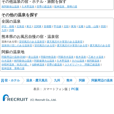
その他温泉の宿・ホテル・旅館を探す
南阿蘇俵山温泉
|
久木野温泉
|
四季の森温泉
|
龍神温泉 青蜂の湯
その他の温泉を探す
全国の温泉
伊豆・箱根
|
北海道
|
東北
|
北関東
|
首都圏
|
甲信越
|
北陸
|
東海
|
近畿
|
山陰・山陽
|
四国
|
九州
|
沖縄
熊本県のお風呂自慢の宿・温泉宿
温泉のある宿 |
貸切風呂のある温泉宿
|
露天風呂付き客室のある温泉宿
|
温泉掛け流しのある温泉宿
|
貸切風呂のある宿
|
露天風呂付き客室のある宿
|
露天風呂のある宿
阿蘇の温泉地
阿蘇周辺の温泉(詳細)
|
産山温泉
|
阿蘇内牧温泉
|
阿蘇赤水温泉
|
栃木温泉
|
乙姫さま温泉
|
白水温泉
|
南阿蘇俵山温泉
|
阿蘇健康火山温泉
|
久木野温泉
|
火の山温泉
|
南阿蘇温泉
|
休暇村温泉「色見の湯」
|
仙酔峡温泉
|
四季の森温泉
|
コスギリゾート 阿蘇乙姫温泉
|
龍神温泉 青蜂の湯
宿・ホテル
温泉・露天風呂
九州
熊本
阿蘇
阿蘇周辺の温泉
表示：
スマートフォン版
PC版