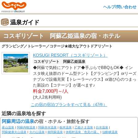
ヘルプ/問い合わせ
温泉ガイド
コスギリゾート 阿蘇乙姫温泉の宿・ホテル
グランピング／トレーラー／コテージ★雄大なアウトドアリゾート
KOSUGI RESORT（コスギリゾート）
コスギリゾート 阿蘇乙姫温泉
◆阿蘇で気軽にアウトドア◆手ぶらでBBQもOK◆ イン
スタ映え抜群のドーム型テント【グランピング】orリーズ
ナブルで設備充実【トレーラーハウス】or遊び心のつまっ
た新設の【コテージ】が選べます♪
料金7,000円～/人
(大人2名利用時)
この宿の宿泊プランをすべて見る（47件）
近隣の温泉地を探す
阿蘇周辺の温泉
の宿・ホテル・旅館を探す
産山温泉
|
阿蘇内牧温泉
|
阿蘇赤水温泉
|
栃木温泉
|
乙姫さま温泉
|
白水温泉
|
阿蘇健康火山温泉
|
火の山温泉
|
南阿蘇温泉
|
休暇村温泉「色見の湯」
|
仙酔峡温泉